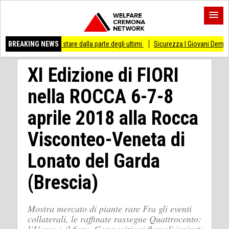
di stare dalla parte degli ultimi
BREAKING NEWS
Sicurezza I Giovani Democratici ribattono ai Gi
XI Edizione di FIORI
nella ROCCA 6-7-8
aprile 2018 alla Rocca
Visconteo-Veneta di
Lonato del Garda
(Brescia)
Mostra mercato di piante rare Fra gli eventi
collaterali, le raffinate rassegne Quattrocento: