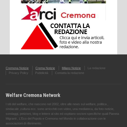
Cremona Notizie
Crema Notizie
Milano Notizie
La redazione
Privacy Policy
Pubblicità
Contatta la redazione
Welfare Cremona Network
I siti del welfare, che nascono nel 2002, oltre alle news sul welfare, politica ,
sindacale ,cultura ecc. sono arricchiti con video, una mediateca, da foto notizie,
sondaggi, petizioni, blog e lettere al sito ed ospitano sezioni specifiche quali Pianeta
Migranti , L'Eco del Popolo e Cremona nel Mondo in collaborazione con le
associazioni di riferimento.