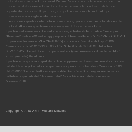
L'idea di costruire la rete dei portali Welfare News nasce dalla nostra esperienza
concreta e dalla ferma volontà di credere nei valori della solidarietà, delle pari
opportunità e dei diritti alla persona, sui quali siamo convinti, vada fatta più
comunicazione e migliore informazione.
L'ambizione è quella di intercettare quei cittadini, giovani o anziani, che abbiamo la
voglia di affrontare questi temi con uno sguardo lungo verso il futuro.
Il portale welfarenetwork.it è stato registrato, al Network Information Center per
l'Italia, nell’ottobre 2005 ed è oggi proprietà di Puntowelfare di GIANCARLO STORTI
[Impresa individuale n. REA CR-188702] con sede in Via Litta, 4- Cap 26100
Cremona con P.IVA 01493300196 e C.F. STRGCR51C10D150T. Tel. e Fax
0372.453429 . E-mail di servizio puntowelfare@welfarenetwork.it ; indirizzo PEC
storti.giancarlo@legalmail.it
Il portale è un quotidiano gratuito on line, supplemento di www.welfareitalia.it ,Iscritto
nel Pubblico registro della stampa periodica presso il Tribunale di Cremona n. 393
dal 24/09/203 e con direttore responsabile Gian Carlo Storti regolarmente iscritto
nell’elenco speciale dell’Albo tenuto dall’Ordine Giornalisti della Lombardia.
Gennaio 2016
Copyright © 2010-2014 - Welfare Network