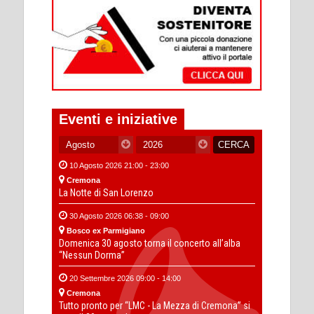
Eventi e iniziative
10 Agosto 2026 21:00 - 23:00
Cremona
La Notte di San Lorenzo
30 Agosto 2026 06:38 - 09:00
Bosco ex Parmigiano
Domenica 30 agosto torna il concerto all’alba
“Nessun Dorma”
20 Settembre 2026 09:00 - 14:00
Cremona
Tutto pronto per “LMC - La Mezza di Cremona” si