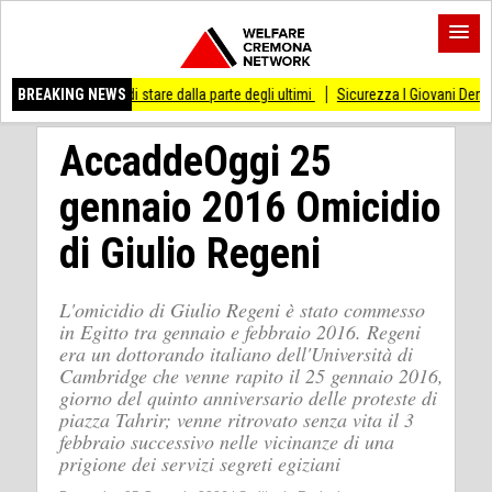
o di stare dalla parte degli ultimi
BREAKING NEWS
Sicurezza I Giovani Democratici ribattono ai
AccaddeOggi 25
gennaio 2016 Omicidio
di Giulio Regeni
L'omicidio di Giulio Regeni è stato commesso
in Egitto tra gennaio e febbraio 2016. Regeni
era un dottorando italiano dell'Università di
Cambridge che venne rapito il 25 gennaio 2016,
giorno del quinto anniversario delle proteste di
piazza Tahrir; venne ritrovato senza vita il 3
febbraio successivo nelle vicinanze di una
prigione dei servizi segreti egiziani