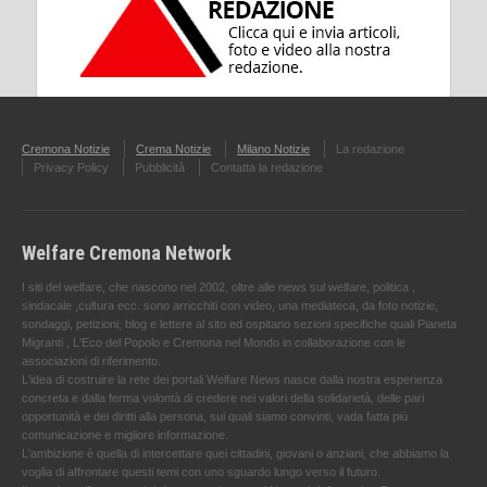
Cremona Notizie
Crema Notizie
Milano Notizie
La redazione
Privacy Policy
Pubblicità
Contatta la redazione
Welfare Cremona Network
I siti del welfare, che nascono nel 2002, oltre alle news sul welfare, politica ,
sindacale ,cultura ecc. sono arricchiti con video, una mediateca, da foto notizie,
sondaggi, petizioni, blog e lettere al sito ed ospitano sezioni specifiche quali Pianeta
Migranti , L'Eco del Popolo e Cremona nel Mondo in collaborazione con le
associazioni di riferimento.
L'idea di costruire la rete dei portali Welfare News nasce dalla nostra esperienza
concreta e dalla ferma volontà di credere nei valori della solidarietà, delle pari
opportunità e dei diritti alla persona, sui quali siamo convinti, vada fatta più
comunicazione e migliore informazione.
L'ambizione è quella di intercettare quei cittadini, giovani o anziani, che abbiamo la
voglia di affrontare questi temi con uno sguardo lungo verso il futuro.