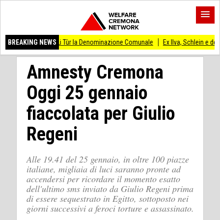
ola de Li Tùr la Denominazione Comunale
BREAKING NEWS
Ex Ilva, Schlein e delegazione Pd i
Amnesty Cremona
Oggi 25 gennaio
fiaccolata per Giulio
Regeni
Alle 19.41 del 25 gennaio, in oltre 100 piazze
italiane, migliaia di luci saranno pronte ad
accendersi per ricordare il momento esatto
dell'ultimo sms inviato da Giulio Regeni prima
di essere sequestrato in Egitto, sottoposto nei
giorni successivi a feroci torture e assassinato.