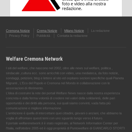
Cremona Notizie
Crema Notizie
Milano Notizie
La redazione
Privacy Policy
Pubblicità
Contatta la redazione
Welfare Cremona Network
I siti del welfare, che nascono nel 2002, oltre alle news sul welfare, politica ,
sindacale ,cultura ecc. sono arricchiti con video, una mediateca, da foto notizie,
sondaggi, petizioni, blog e lettere al sito ed ospitano sezioni specifiche quali Pianeta
Migranti , L'Eco del Popolo e Cremona nel Mondo in collaborazione con le
associazioni di riferimento.
L'idea di costruire la rete dei portali Welfare News nasce dalla nostra esperienza
concreta e dalla ferma volontà di credere nei valori della solidarietà, delle pari
opportunità e dei diritti alla persona, sui quali siamo convinti, vada fatta più
comunicazione e migliore informazione.
L'ambizione è quella di intercettare quei cittadini, giovani o anziani, che abbiamo la
voglia di affrontare questi temi con uno sguardo lungo verso il futuro.
Il portale welfarenetwork.it è stato registrato, al Network Information Center per
l'Italia, nell’ottobre 2005 ed è oggi proprietà di Puntowelfare di GIANCARLO STORTI