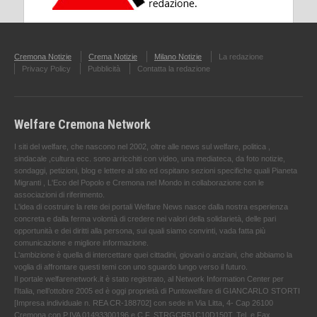
Cremona Notizie
Crema Notizie
Milano Notizie
La redazione
Privacy Policy
Pubblicità
Contatta la redazione
Welfare Cremona Network
I siti del welfare, che nascono nel 2002, oltre alle news sul welfare, politica ,
sindacale ,cultura ecc. sono arricchiti con video, una mediateca, da foto notizie,
sondaggi, petizioni, blog e lettere al sito ed ospitano sezioni specifiche quali Pianeta
Migranti , L'Eco del Popolo e Cremona nel Mondo in collaborazione con le
associazioni di riferimento.
L'idea di costruire la rete dei portali Welfare News nasce dalla nostra esperienza
concreta e dalla ferma volontà di credere nei valori della solidarietà, delle pari
opportunità e dei diritti alla persona, sui quali siamo convinti, vada fatta più
comunicazione e migliore informazione.
L'ambizione è quella di intercettare quei cittadini, giovani o anziani, che abbiamo la
voglia di affrontare questi temi con uno sguardo lungo verso il futuro.
Il portale welfarenetwork.it è stato registrato, al Network Information Center per
l'Italia, nell’ottobre 2005 ed è oggi proprietà di Puntowelfare di GIANCARLO STORTI
[Impresa individuale n. REA CR-188702] con sede in Via Litta, 4- Cap 26100
Cremona con P.IVA 01493300196 e C.F. STRGCR51C10D150T. Tel. e Fax