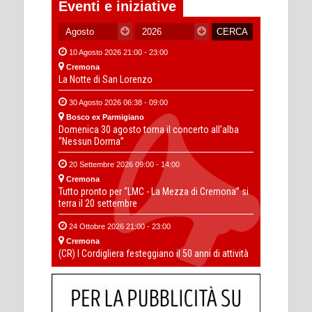
Eventi e iniziative
10 Agosto 2026 21:00 - 23:00
Cremona
La Notte di San Lorenzo
30 Agosto 2026 06:38 - 09:00
Bosco ex Parmigiano
Domenica 30 agosto torna il concerto all’alba
“Nessun Dorma”
20 Settembre 2026 09:00 - 14:00
Cremona
Tutto pronto per “LMC - La Mezza di Cremona” si
terra il 20 settembre
24 Ottobre 2026 21:00 - 23:00
Cremona
(CR) I Cordigliera festeggiano il 50 anni di attività