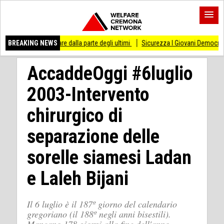
stare dalla parte degli ultimi
BREAKING NEWS
Sicurezza I Giovani Democratici ribattono ai Giova
AccaddeOggi #6luglio
2003-Intervento
chirurgico di
separazione delle
sorelle siamesi Ladan
e Laleh Bijani
Il 6 luglio è il 187º giorno del calendario
gregoriano (il 188º negli anni bisestili).