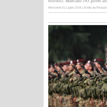
bisestili). Mancano 183 giorni all
Mercoledì 01 Luglio 2026
|
Scritto da
Redazi