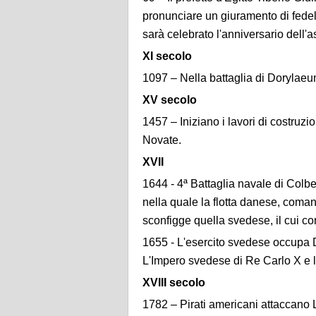
pronunciare un giuramento di fede
sarà celebrato l'anniversario dell'
XI secolo
1097 – Nella battaglia di Dorylaeum
XV secolo
1457 – Iniziano i lavori di costruz
Novate.
XVII
1644 - 4ª Battaglia navale di Colb
nella quale la flotta danese, coma
sconfigge quella svedese, il cui c
1655 - L'esercito svedese occupa D
L'Impero svedese di Re Carlo X e l
XVIII secolo
1782 – Pirati americani attaccan