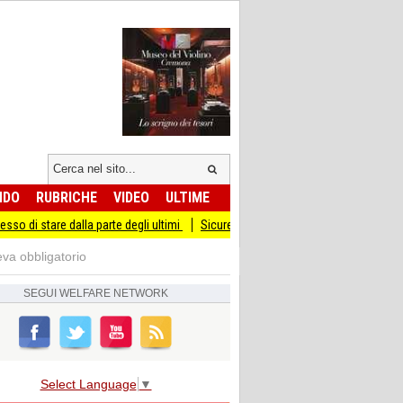
NDO
RUBRICHE
VIDEO
ULTIME
 dalla parte degli ultimi
Sicurezza I Giovani Democratici ribattono ai Giovani di
eva obbligatorio
SEGUI
WELFARE NETWORK
Select Language
▼