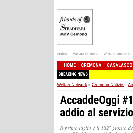
Archivi:
Welfare Cremona
Welfare Lombardia
HOME
CREMONA
CASALASCO
BREAKING NEWS
WelfareNetwork
»
Cremona Notizie
»
Am
AccaddeOggi #1lu
addio al servizio
Il primo luglio è il 182º giorno d