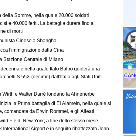
a della Somme, nella quale 20.000 soldati
isi e 40.000 feriti. La battaglia durerà fino a
ne di morti
munista Cinese a Shanghai
cca l'immigrazione dalla Cina
la Stazione Centrale di Milano
l decennale nella quale Italo Balbo guiderà una
chetti S.55X (decimo) dall'Italia agli Stati Uniti
 Wirth e Walter Darré fondano la Ahnenerbe
izia la Prima battaglia di El Alamein, nella quale si
e, comandate da Erwin Rommel, e gli Alleati
wild Field, New York; a fine dello stesso mese,
k International Airport e in seguito ribattezzato John