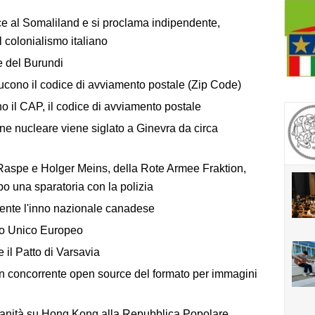
ce al Somaliland e si proclama indipendente,
 colonialismo italiano
 del Burundi
ducono il codice di avviamento postale (Zip Code)
o il CAP, il codice di avviamento postale
ione nucleare viene siglato a Ginevra da circa
aspe e Holger Meins, della Rote Armee Fraktion,
po una sparatoria con la polizia
ente l'inno nazionale canadese
tto Unico Europeo
 il Patto di Varsavia
n concorrente open source del formato per immagini
ranità su Hong Kong alla Repubblica Popolare