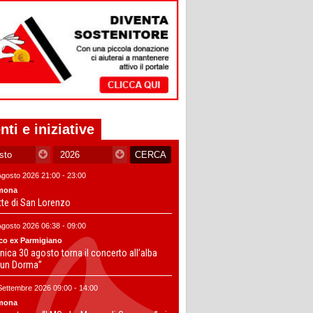
nti e iniziative
Agosto 2026 21:00 - 23:00
mona
tte di San Lorenzo
Agosto 2026 06:38 - 09:00
co ex Parmigiano
ica 30 agosto torna il concerto all’alba
un Dorma”
Settembre 2026 09:00 - 14:00
mona