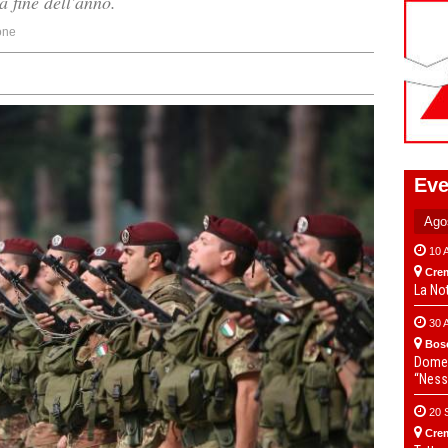
a fine dell'anno.
one
Eve
10 
Cre
La No
30 
Bos
Domen
“Ness
20 
Cre