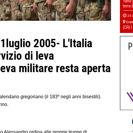
Tutto
terra 
24 
Cre
(CR) I
1luglio
2005- L'Italia
vizio di leva
leva militare resta aperta
calendario gregoriano (il 183º negli anni bisestili).
nno.
ulio Alessandro ordina alle proprie truppe di