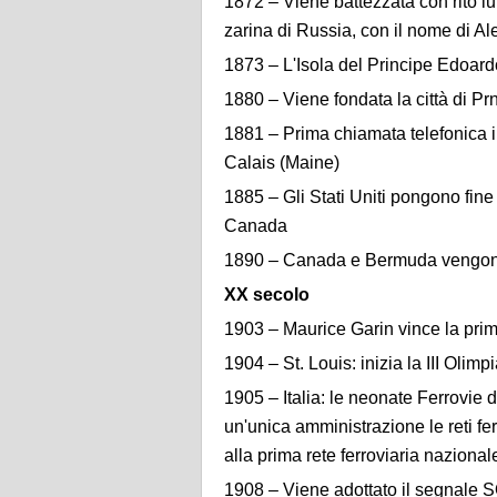
1872 – Viene battezzata con rito lu
zarina di Russia, con il nome di 
1873 – L'Isola del Principe Edoar
1880 – Viene fondata la città di Pr
1881 – Prima chiamata telefonica 
Calais (Maine)
1885 – Gli Stati Uniti pongono fine 
Canada
1890 – Canada e Bermuda vengono 
XX secolo
1903 – Maurice Garin vince la pri
1904 – St. Louis: inizia la III Olimp
1905 – Italia: le neonate Ferrovie d
un'unica amministrazione le reti fe
alla prima rete ferroviaria nazionale
1908 – Viene adottato il segnale S