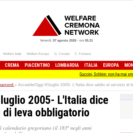
Venerdì,
07 agosto 2026
-
ore
05.31
Welfare Italia
Welfare Europa
G. Corada
C. Fontana
CREMA
PIACENTINO
LOMBARDIA
ITALIA
EUROPA
MO
Guccini, Schlein: non ha mai smesso di stare
arcord
»
AccaddeOggi #1luglio 2005- L'Italia dice addio al servizio di l
glio 2005- L'Italia dice
 di leva obbligatorio
el calendario gregoriano (il 183º negli anni