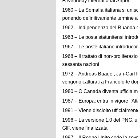
F. Kennedy International Airport
1960 – La Somalia italiana si unis
ponendo definitivamente termine al
1962 – Indipendenza del Ruanda e
1963 – Le poste statunitensi intro
1967 – Le poste italiane introducon
1968 – Il trattato di non-proliferaz
sessanta nazioni
1972 – Andreas Baader, Jan-Carl R
vengono catturati a Francoforte do
1980 – O Canada diventa ufficialm
1987 – Europa: entra in vigore l'A
1991 – Viene disciolto ufficialmente
1996 – La versione 1.0 del PNG, u
GIF, viene finalizzata
1997 – Il Regno Unito cede la sov