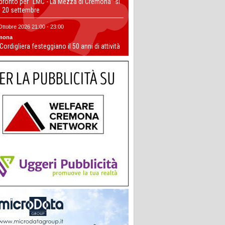
 pronto per “LMC - La Mezza di Cremona” si
il 20 settembre
Ottobre 2026 21:00 - 23:00
mona
 Cordigliera festeggiano il 50 anni di attività