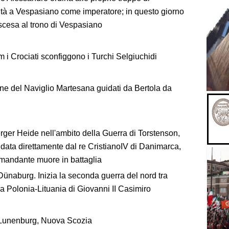
ltà a Vespasiano come imperatore; in questo giorno
ascesa al trono di Vespasiano
 i Crociati sconfiggono i Turchi Selgiuchidi
ione del Naviglio Martesana guidati da Bertola da
erger Heide nell'ambito della Guerra di Torstenson,
ndata direttamente dal re CristianoIV di Danimarca,
omandante muore in battaglia
ünaburg. Inizia la seconda guerra del nord tra
a Polonia-Lituania di Giovanni II Casimiro
o Lunenburg, Nuova Scozia