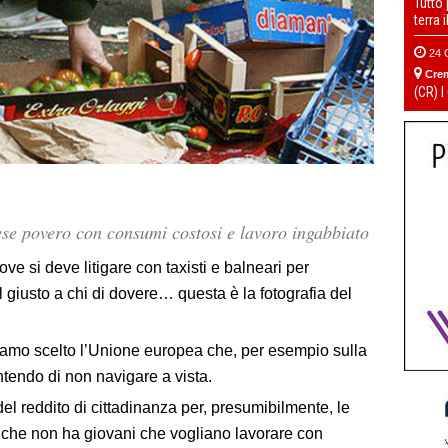
Tutto
terra 
24 
Cre
(CR) I
ese povero con consumi costosi e lavoro ingabbiato
ve si deve litigare con taxisti e balneari per
il giusto a chi di dovere… questa è la fotografia del
amo scelto l’Unione europea che, per esempio sulla
ntendo di non navigare a vista.
 reddito di cittadinanza per, presumibilmente, le
 che non ha giovani che vogliano lavorare con