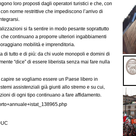
ono loro proposti dagli operatori turistici e che, con
 con norme restrittive che impediscono l’arrivo di
ntegrarsi.
alizzazioni si fa sentire in modo pesante soprattutto
 che continuano a proporre ulteriori ingabbiamenti
coraggiano mobilità e imprenditoria.
di tutto e di più: da chi vuole monopoli e domini di
ente “dice” di essere liberista senza mai fare nulla
 è capire se vogliamo essere un Paese libero in
stemi assistenziali già giunti allo stremo e su cui,
razioni di ogni tipo continuano a fare affidamento.
pporto+annuale+istat_138965.php
DUC