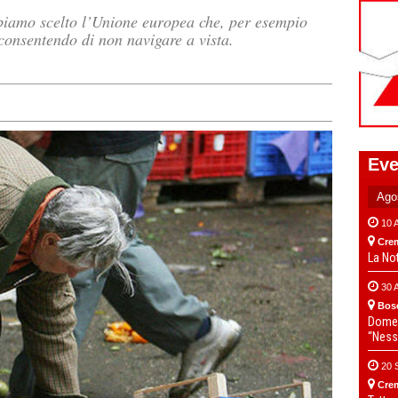
biamo scelto l’Unione europea che, per esempio
 consentendo di non navigare a vista.
e
Eve
10 
Cre
La No
30 
Bos
Domen
“Ness
20 
Cre