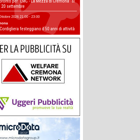
 pronto per “LMC - La Mezza di Cremona” si
il 20 settembre
Ottobre 2026 21:00 - 23:00
mona
 Cordigliera festeggiano il 50 anni di attività