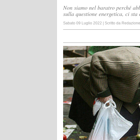
Non siamo nel baratro perché ab
sulla questione energetica, ci sta
Sabato 09 Luglio 2022
|
Scritto da
Redazion