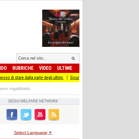
NDO
RUBRICHE
VIDEO
ULTIME
e dalla parte degli ultimi
Sicurezza I Giovani Democratici ribattono ai Giovani d
avoro ingabbiato
SEGUI
WELFARE NETWORK
Select Language
▼