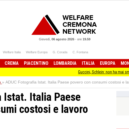
Giovedì,
06 agosto 2026
-
ore
19.59
Welfare Italia
Welfare Europa
G. Corada
C. Fontana
CREMA
PIACENTINO
LOMBARDIA
ITALIA
EUROPA
MO
Guccini, Schlein: non ha mai smesso di star
e
»
ADUC Fotografia Istat. Italia Paese povero con consumi costosi e l
Istat. Italia Paese
umi costosi e lavoro