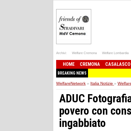
Archivi:
Welfare Cremona
Welfare Lombardia
HOME
CREMONA
CASALASCO
BREAKING NEWS
WelfareNetwork
»
Italia Notizie
»
Welfar
ADUC Fotografia 
povero con cons
ingabbiato