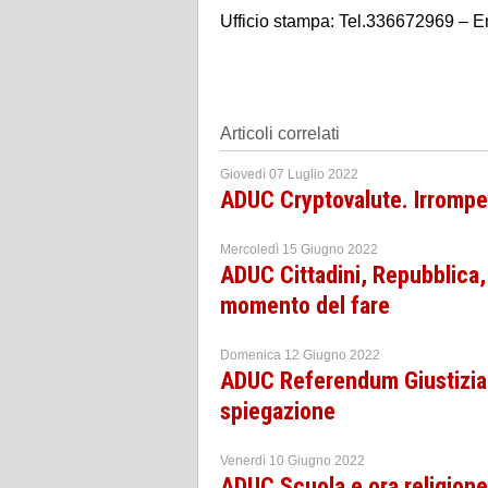
Ufficio stampa: Tel.336672969 – E
Articoli correlati
Giovedì 07 Luglio 2022
ADUC Cryptovalute. Irrompe 
Mercoledì 15 Giugno 2022
ADUC Cittadini, Repubblica,
momento del fare
Domenica 12 Giugno 2022
ADUC Referendum Giustizia: i
spiegazione
Venerdì 10 Giugno 2022
ADUC Scuola e ora religion