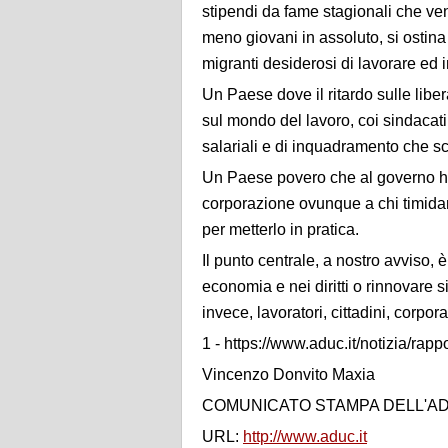
stipendi da fame stagionali che veng
meno giovani in assoluto, si ostina
migranti desiderosi di lavorare ed i
Un Paese dove il ritardo sulle liber
sul mondo del lavoro, coi sindacati
salariali e di inquadramento che s
Un Paese povero che al governo ha 
corporazione ovunque a chi timidam
per metterlo in pratica.
Il punto centrale, a nostro avviso,
economia e nei diritti o rinnovare si
invece, lavoratori, cittadini, corpo
1 - https://www.aduc.it/notizia/ra
Vincenzo Donvito Maxia
COMUNICATO STAMPA DELL'A
URL:
http://www.aduc.it