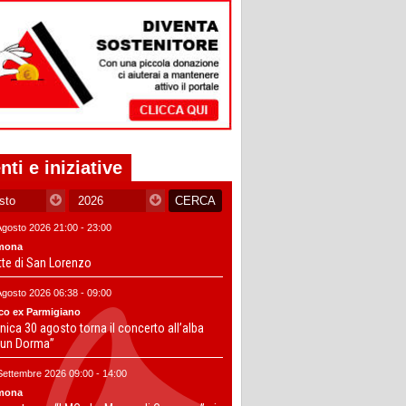
nti e iniziative
Agosto 2026 21:00 - 23:00
mona
tte di San Lorenzo
Agosto 2026 06:38 - 09:00
co ex Parmigiano
ica 30 agosto torna il concerto all’alba
un Dorma”
Settembre 2026 09:00 - 14:00
mona