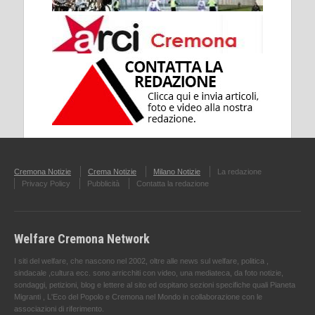
Cremona Notizie
Crema Notizie
Milano Notizie
La redazione
Privacy Policy
Pubblicità
Contatta la redazione
Welfare Cremona Network
I siti del welfare, che nascono nel 2002, oltre alle news sul welfare, politica ,
sindacale ,cultura ecc. sono arricchiti con video, una mediateca, da foto notizie,
sondaggi, petizioni, blog e lettere al sito ed ospitano sezioni specifiche quali Pianeta
Migranti , L'Eco del Popolo e Cremona nel Mondo in collaborazione con le
associazioni di riferimento.