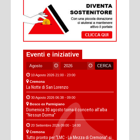
Eventi e iniziative
10 Agosto 2026 21:00 - 23:00
Cremona
La Notte di San Lorenzo
30 Agosto 2026 06:38 - 09:00
Bosco ex Parmigiano
Domenica 30 agosto torna il concerto all’alba
“Nessun Dorma”
20 Settembre 2026 09:00 - 14:00
Cremona
Tutto pronto per “LMC - La Mezza di Cremona” si