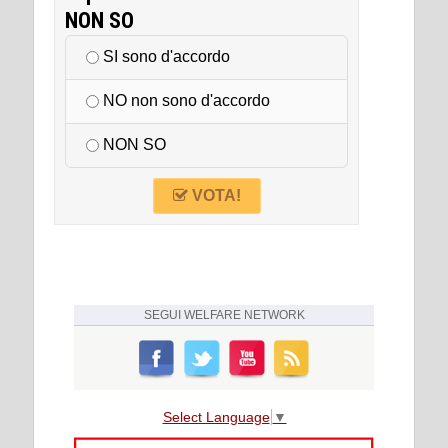
NON SO
SI sono d'accordo
NO non sono d'accordo
NON SO
VOTA!
SEGUI
WELFARE NETWORK
Select Language
▼