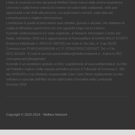
L'idea di costruire la rete dei portali Welfare News nasce dalla nostra esperienza
concreta e dalla ferma volontà di credere nei valori della solidarietà, delle pari
opportunità e dei diritti alla persona, sui quali siamo convinti, vada fatta più
comunicazione e migliore informazione.
L'ambizione è quella di intercettare quei cittadini, giovani o anziani, che abbiamo la
voglia di affrontare questi temi con uno sguardo lungo verso il futuro.
Il portale welfarenetwork.it è stato registrato, al Network Information Center per
l'Italia, nell’ottobre 2005 ed è oggi proprietà di Puntowelfare di GIANCARLO STORTI
[Impresa individuale n. REA CR-188702] con sede in Via Litta, 4- Cap 26100
Cremona con P.IVA 01493300196 e C.F. STRGCR51C10D150T. Tel. e Fax
0372.453429 . E-mail di servizio puntowelfare@welfarenetwork.it ; indirizzo PEC
storti.giancarlo@legalmail.it
Il portale è un quotidiano gratuito on line, supplemento di www.welfareitalia.it ,Iscritto
nel Pubblico registro della stampa periodica presso il Tribunale di Cremona n. 393
dal 24/09/203 e con direttore responsabile Gian Carlo Storti regolarmente iscritto
nell’elenco speciale dell’Albo tenuto dall’Ordine Giornalisti della Lombardia.
Gennaio 2016
Copyright © 2010-2014 - Welfare Network