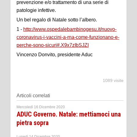
prevenzione e/o trattamento di una serie di
patologie infettive.
Un bel regalo di Natale sotto l’albero.
1 -
http://www.ospedalebambinogesu.it/nuovo-
coronavirus-i-vaccini-a-rna-come-funzionano-e-
perche-sono-sicuri#.X9x7zIbSJZI
Vincenzo Donvito, presidente Aduc
1089 visite
Articoli correlati
Mercoledì 16 Dicembre 2020
ADUC Governo. Natale: mettiamoci una
pietra sopra
Lunedì 14 Dicembre 2020