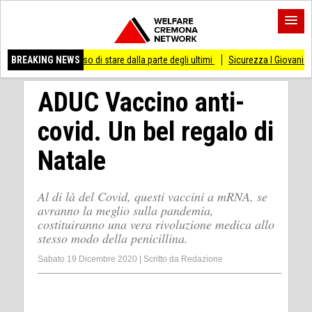
 smesso di stare dalla parte degli ultimi
BREAKING NEWS
Sicurezza I Giovani Democratici ribatt
ADUC Vaccino anti-
covid. Un bel regalo di
Natale
Al di là del Covid, questi vaccini a mRNA, se
avranno la meglio sulla pandemia,
costituiranno una vera rivoluzione medica allo
stesso modo della penicillina.
Sabato 19 Dicembre 2020
|
Scritto da
Redazione