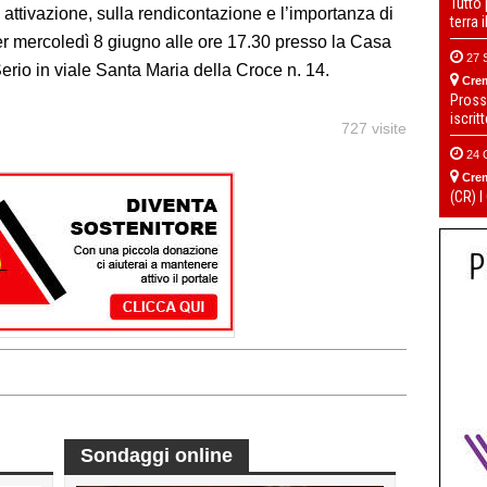
Tutto
di attivazione, sulla rendicontazione e l’importanza di
terra 
r mercoledì 8 giugno alle ore 17.30 presso la Casa
27 
rio in viale Santa Maria della Croce n. 14.
Cre
Pross
iscrit
727 visite
24 
Cre
(CR) I
Sondaggi online