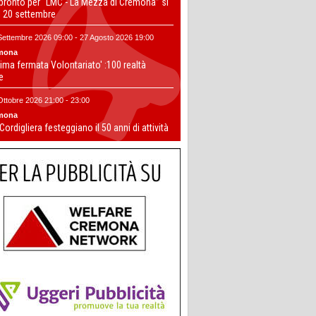
 pronto per “LMC - La Mezza di Cremona” si
il 20 settembre
Settembre 2026 09:00 - 27 Agosto 2026 19:00
mona
ima fermata Volontariato' :100 realtà
te
Ottobre 2026 21:00 - 23:00
mona
 Cordigliera festeggiano il 50 anni di attività