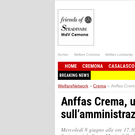
Archivi:
Welfare Cremona
Welfare Lombardia
HOME
CREMONA
CASALASCO
BREAKING NEWS
WelfareNetwork
»
Crema
»
Anffas Crema
Anffas Crema, u
sull’amministra
Mercoledì 8 giugno alle ore 17.3