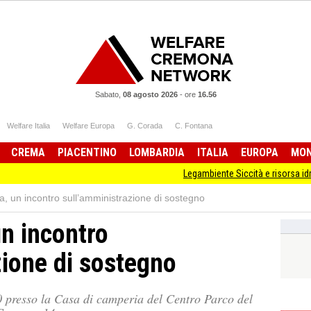
Sabato,
08 agosto 2026
-
ore
16.56
Welfare Italia
Welfare Europa
G. Corada
C. Fontana
CREMA
PIACENTINO
LOMBARDIA
ITALIA
EUROPA
MO
Legambiente Siccità e risorsa idrica, la cop
, un incontro sull’amministrazione di sostegno
n incontro
zione di sostegno
0 presso la Casa di camperia del Centro Parco del