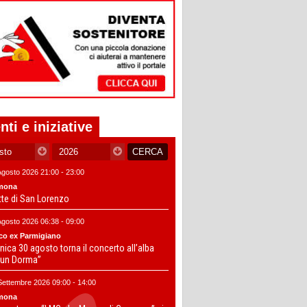
nti e iniziative
Agosto 2026 21:00 - 23:00
mona
tte di San Lorenzo
Agosto 2026 06:38 - 09:00
co ex Parmigiano
ica 30 agosto torna il concerto all’alba
un Dorma”
Settembre 2026 09:00 - 14:00
mona