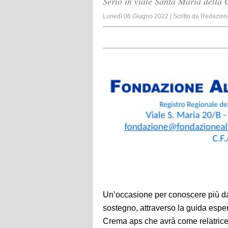
Serio in viale Santa Maria della 
Lunedì 06 Giugno 2022
|
Scritto da
Redazion
Un’occasione per conoscere più da v
sostegno, attraverso la guida espe
Crema
aps
che avrà come relatrice 