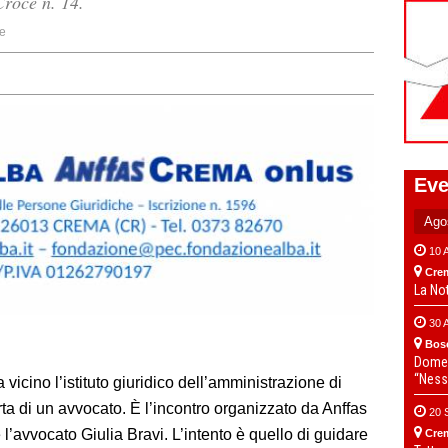
Croce n. 14.
e
Eve
10 
Cre
La No
30 
Bos
Domen
“Ness
icino l’istituto giuridico dell’amministrazione di
rta di un avvocato. È
l’incontro organizzato da
Anffas
20 
l’avvocato Giulia Bravi. L’intento è quello di
guidare
Cre