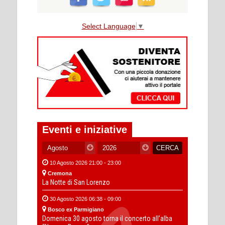
Select Language
▼
Eventi e iniziative
10 Agosto 2026 21:00 - 23:00
Cremona
La Notte di San Lorenzo
30 Agosto 2026 06:38 - 09:00
Bosco ex Parmigiano
Domenica 30 agosto torna il concerto all’alba