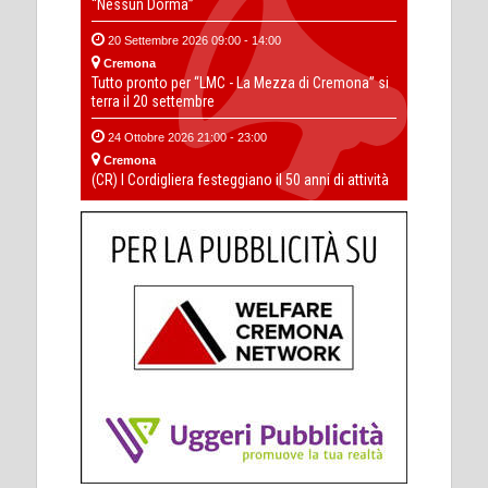
“Nessun Dorma”
20 Settembre 2026 09:00 - 14:00
Cremona
Tutto pronto per “LMC - La Mezza di Cremona” si
terra il 20 settembre
24 Ottobre 2026 21:00 - 23:00
Cremona
(CR) I Cordigliera festeggiano il 50 anni di attività