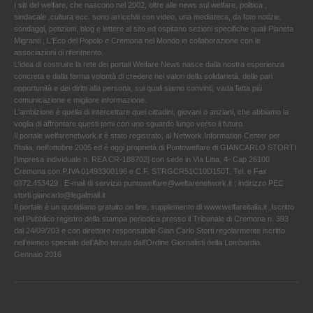
I siti del welfare, che nascono nel 2002, oltre alle news sul welfare, politica ,
sindacale ,cultura ecc. sono arricchiti con video, una mediateca, da foto notizie,
sondaggi, petizioni, blog e lettere al sito ed ospitano sezioni specifiche quali Pianeta
Migranti , L'Eco del Popolo e Cremona nel Mondo in collaborazione con le
associazioni di riferimento.
L'idea di costruire la rete dei portali Welfare News nasce dalla nostra esperienza
concreta e dalla ferma volontà di credere nei valori della solidarietà, delle pari
opportunità e dei diritti alla persona, sui quali siamo convinti, vada fatta più
comunicazione e migliore informazione.
L'ambizione è quella di intercettare quei cittadini, giovani o anziani, che abbiamo la
voglia di affrontare questi temi con uno sguardo lungo verso il futuro.
Il portale welfarenetwork.it è stato registrato, al Network Information Center per
l'Italia, nell’ottobre 2005 ed è oggi proprietà di Puntowelfare di GIANCARLO STORTI
[Impresa individuale n. REA CR-188702] con sede in Via Litta, 4- Cap 26100
Cremona con P.IVA 01493300196 e C.F. STRGCR51C10D150T. Tel. e Fax
0372.453429 . E-mail di servizio puntowelfare@welfarenetwork.it ; indirizzo PEC
storti.giancarlo@legalmail.it
Il portale è un quotidiano gratuito on line, supplemento di www.welfareitalia.it ,Iscritto
nel Pubblico registro della stampa periodica presso il Tribunale di Cremona n. 393
dal 24/09/203 e con direttore responsabile Gian Carlo Storti regolarmente iscritto
nell’elenco speciale dell’Albo tenuto dall’Ordine Giornalisti della Lombardia.
Gennaio 2016