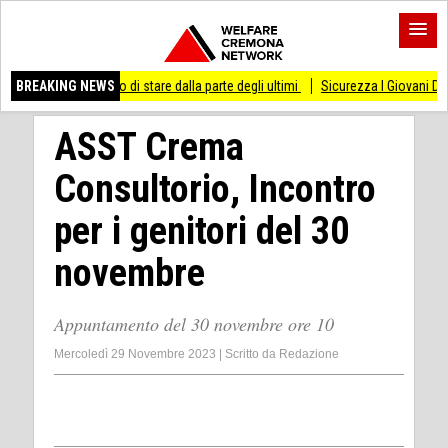
smesso di stare dalla parte degli ultimi
BREAKING NEWS
Sicurezza I Giovani Democratici ribatto
ASST Crema
Consultorio, Incontro
per i genitori del 30
novembre
Appuntamento del 30 novembre ore 10
Mercoledì 29 Novembre 2023
|
Scritto da
Redazione