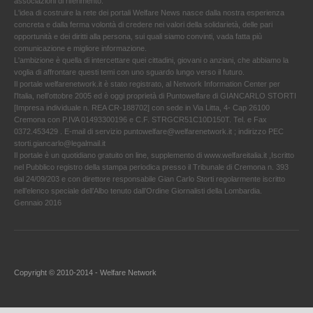
associazioni di riferimento.
L'idea di costruire la rete dei portali Welfare News nasce dalla nostra esperienza
concreta e dalla ferma volontà di credere nei valori della solidarietà, delle pari
opportunità e dei diritti alla persona, sui quali siamo convinti, vada fatta più
comunicazione e migliore informazione.
L'ambizione è quella di intercettare quei cittadini, giovani o anziani, che abbiamo la
voglia di affrontare questi temi con uno sguardo lungo verso il futuro.
Il portale welfarenetwork.it è stato registrato, al Network Information Center per
l'Italia, nell’ottobre 2005 ed è oggi proprietà di Puntowelfare di GIANCARLO STORTI
[Impresa individuale n. REA CR-188702] con sede in Via Litta, 4- Cap 26100
Cremona con P.IVA 01493300196 e C.F. STRGCR51C10D150T. Tel. e Fax
0372.453429 . E-mail di servizio puntowelfare@welfarenetwork.it ; indirizzo PEC
storti.giancarlo@legalmail.it
Il portale è un quotidiano gratuito on line, supplemento di www.welfareitalia.it ,Iscritto
nel Pubblico registro della stampa periodica presso il Tribunale di Cremona n. 393
dal 24/09/203 e con direttore responsabile Gian Carlo Storti regolarmente iscritto
nell’elenco speciale dell’Albo tenuto dall’Ordine Giornalisti della Lombardia.
Gennaio 2016
Copyright © 2010-2014 - Welfare Network