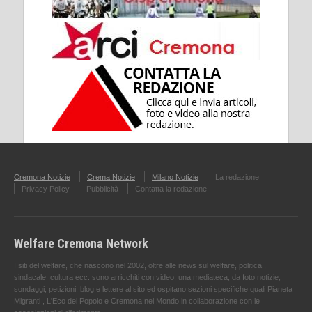
Cremona Notizie
Crema Notizie
Milano Notizie
La redazione
Privacy Policy
Pubblicità
Contatta la redazione
Welfare Cremona Network
I siti del welfare, che nascono nel 2002, oltre alle news sul welfare, politica ,
sindacale ,cultura ecc. sono arricchiti con video, una mediateca, da foto notizie,
sondaggi, petizioni, blog e lettere al sito ed ospitano sezioni specifiche quali Pianeta
Migranti , L'Eco del Popolo e Cremona nel Mondo in collaborazione con le