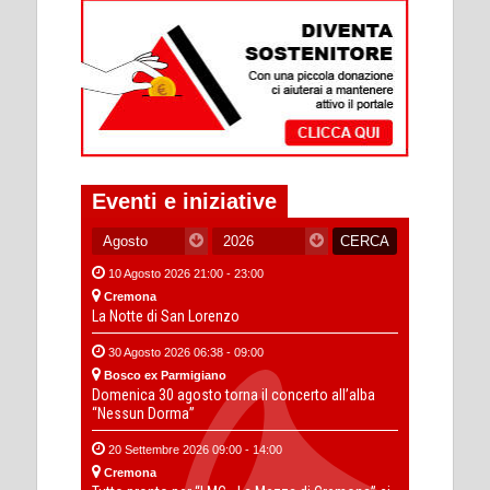
Eventi e iniziative
10 Agosto 2026 21:00 - 23:00
Cremona
La Notte di San Lorenzo
30 Agosto 2026 06:38 - 09:00
Bosco ex Parmigiano
Domenica 30 agosto torna il concerto all’alba
“Nessun Dorma”
20 Settembre 2026 09:00 - 14:00
Cremona