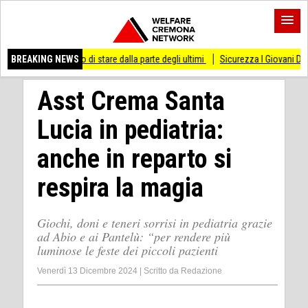
messo di stare dalla parte degli ultimi
BREAKING NEWS
Sicurezza I Giovani Democratici ribatton
Asst Crema Santa
Lucia in pediatria:
anche in reparto si
respira la magia
Giochi, doni e teneri sorrisi in pediatria grazie
ad Abio e ai Pantelù: “per rendere più
luminose le feste dei piccoli pazienti
Venerdì 13 Dicembre 2024
|
Scritto da
Redazione