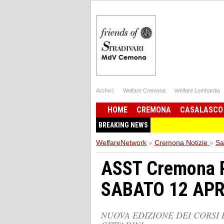
Archivi:
Welfare Cremona
Welfare Lombardia
HOME
CREMONA
CASALASCO
BREAKING NEWS
WelfareNetwork
»
Cremona Notizie
»
Sa
ASST Cremona
SABATO 12 APR
NUOVA EDIZIONE DEI CORSI B