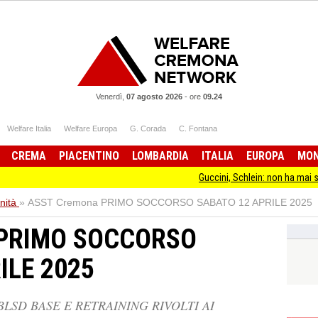
Venerdì,
07 agosto 2026
-
ore
09.24
Welfare Italia
Welfare Europa
G. Corada
C. Fontana
CREMA
PIACENTINO
LOMBARDIA
ITALIA
EUROPA
MO
Guccini, Schlein: non ha mai smesso di sta
nità
»
ASST Cremona PRIMO SOCCORSO SABATO 12 APRILE 2025
 PRIMO SOCCORSO
ILE 2025
LSD BASE E RETRAINING RIVOLTI AI