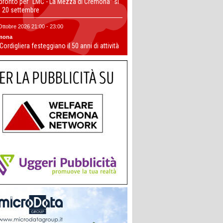
 pronto per “LMC - La Mezza di Cremona” si
il 20 settembre
Ottobre 2026 21:00 - 23:00
mona
 Cordigliera festeggiano il 50 anni di attività