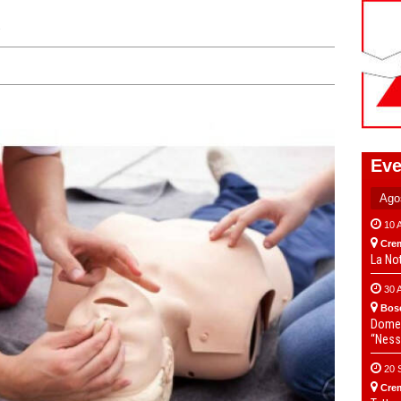
e
Eve
10 
Cre
La No
30 
Bos
Domen
“Ness
20 
Cre