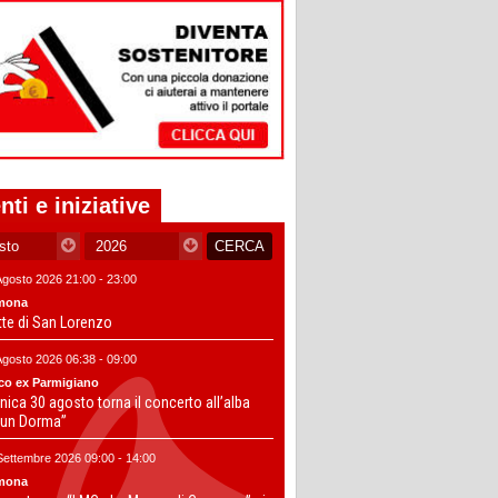
nti e iniziative
Agosto 2026 21:00 - 23:00
mona
tte di San Lorenzo
Agosto 2026 06:38 - 09:00
co ex Parmigiano
ica 30 agosto torna il concerto all’alba
un Dorma”
Settembre 2026 09:00 - 14:00
mona