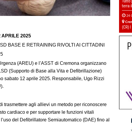
Tutto
terra 
24 
Cre
(CR) I
APRILE 2025
SD BASE E RETRAINING RIVOLTI AI CITTADINI
25
Urgenza (AREU) e l’ASST di Cremona organizzano
SD (Supporto di Base alla Vita e Defibrillazione)
no sabato 12 aprile 2025. Responsabile, Ugo Rizzi
).
 trasmettere agli allievi un metodo per riconoscere
sto cardiaco e per supportare le funzioni vitali
o l’uso del Defibrillatore Semiautomatico (DAE) fino al