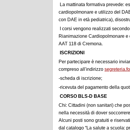
La mattinata formativa prevede: es
cardiopolmonare e utilizzo del DAE
con DAE in età pediatrica), disost
I corsi vengono realizzati secondo l
Rianimazione Cardiopolmonare e def
AAT 118 di Cremona.
ISCRIZIONI
Per partecipare è necessario invia
compreso all'indirizzo
segreteria.
-scheda di iscrizione;
-ricevuta del pagamento della quota
CORSO BLS-D BASE
Chi: Cittadini (non sanitari) che po
nella necessità di dover soccorrere
Alcuni posti sono gratuiti e riserv
dal catalogo “La salute a scuola: p