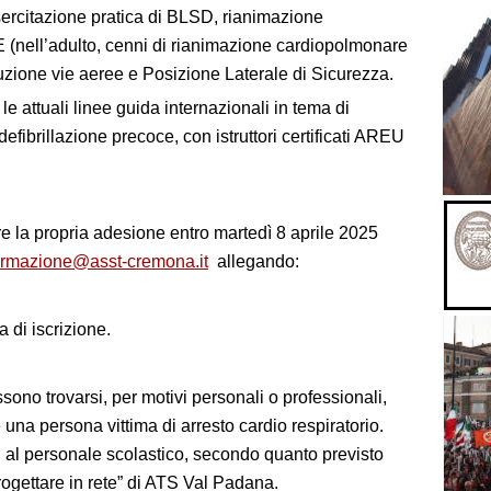
ercitazione pratica di BLSD, rianimazione
 (nell’adulto, cenni di rianimazione cardiopolmonare
ruzione vie aeree e Posizione Laterale di Sicurezza.
e attuali linee guida internazionali in tema di
ibrillazione precoce, con istruttori certificati AREU
re la propria adesione entro martedì 8 aprile 2025
formazione@asst-cremona.it
allegando:
 di iscrizione.
ssono trovarsi, per motivi personali o professionali,
 una persona vittima di arresto cardio respiratorio.
ati al personale scolastico, secondo quanto previsto
rogettare in rete” di ATS Val Padana.