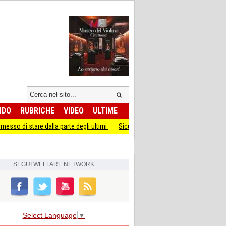
NDO
RUBRICHE
VIDEO
ULTIME
re dalla parte degli ultimi
Sicurezza I Giovani Democratici ribattono ai Giovani 
SEGUI
WELFARE NETWORK
Select Language
▼