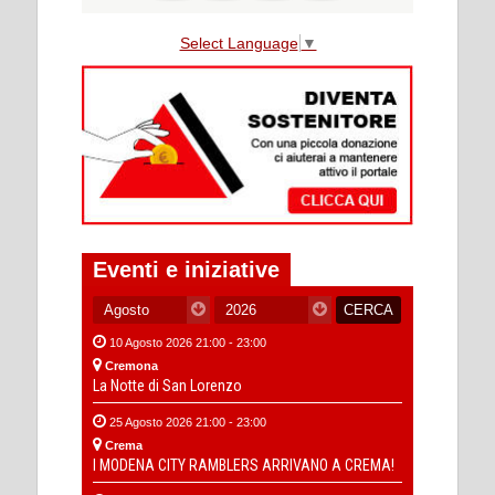
Select Language
▼
Eventi e iniziative
10 Agosto 2026 21:00 - 23:00
Cremona
La Notte di San Lorenzo
25 Agosto 2026 21:00 - 23:00
Crema
I MODENA CITY RAMBLERS ARRIVANO A CREMA!