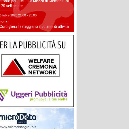
 pronto per “LMC - La Mezza di Cremona” si
il 20 settembre
Ottobre 2026 21:00 - 23:00
mona
 Cordigliera festeggiano il 50 anni di attività