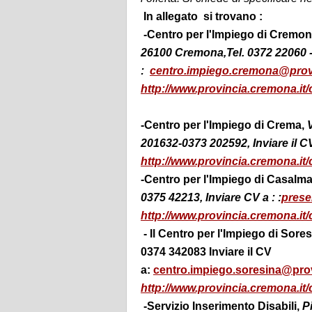
In allegato si trovano :
-Centro per l'Impiego di Cremon
26100 Cremona,Tel. 0372 22060 - 
:
centro.impiego.cremona@provi
http://www.provincia.cremona.it/c
-Centro per l'Impiego di Crema
,
201632-0373 202592, Inviare il C
http://www.provincia.cremona.it/c
-Centro per l'Impiego di Casalm
0375 42213, Inviare CV a : :
prese
http://www.provincia.cremona.it/c
- Il Centro per l'Impiego di Sore
0374 342083 Inviare il CV
a:
centro.impiego.soresina@prov
http://www.provincia.cremona.it/c
-Servizio Inserimento Disabili,
Pi