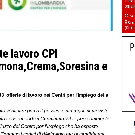
Tutto
terra 
24 
Cre
(CR) I
rte lavoro CPI
mona,Crema,Soresina e
 offerte di lavoro nei Centri per l’Impiego della
ro verificare prima il possesso dei requisiti previsti.
tura consegnando il Curriculum Vitae personalmente
dirizzo del Centro per l’Impiego che ha esposto
ell'oggetto i codici di riferimento per la candidatura.