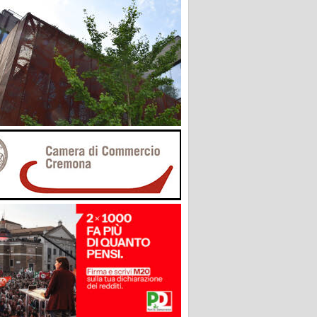
a.it
,