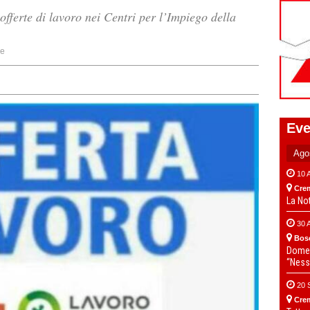
offerte di lavoro nei Centri per l’Impiego della
ne
Eve
10 
Cre
La No
30 
Bos
Domen
“Ness
20 
Cre