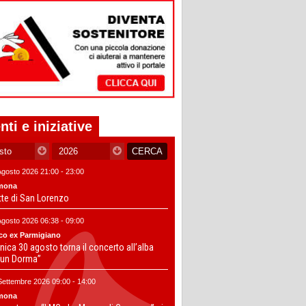
nti e iniziative
Agosto 2026 21:00 - 23:00
mona
tte di San Lorenzo
Agosto 2026 06:38 - 09:00
co ex Parmigiano
ica 30 agosto torna il concerto all’alba
un Dorma”
Settembre 2026 09:00 - 14:00
mona