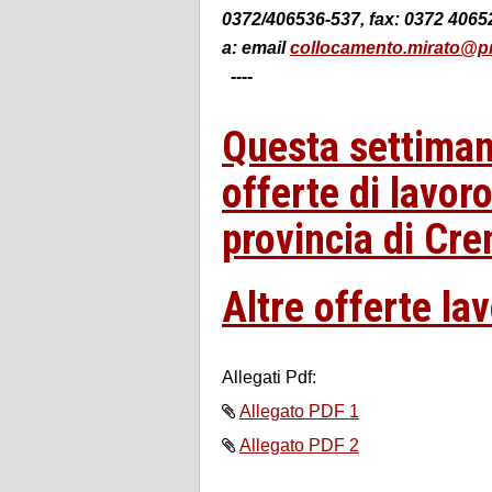
0372/406536-537, fax: 0372 406
a:
email
collocamento.mirato@pr
----
Questa settiman
offerte di lavor
provincia di Cr
Altre offerte la
Allegati Pdf:
Allegato PDF 1
Allegato PDF 2