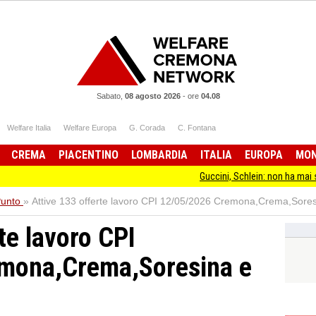
Sabato,
08 agosto 2026
-
ore
04.08
Welfare Italia
Welfare Europa
G. Corada
C. Fontana
CREMA
PIACENTINO
LOMBARDIA
ITALIA
EUROPA
MO
Guccini, Schlein: non ha mai smesso di stare 
Punto
»
Attive 133 offerte lavoro CPI 12/05/2026 Cremona,Crema,Sores
te lavoro CPI
mona,Crema,Soresina e