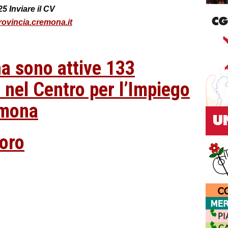
525
Inviare il CV
ovincia.cremona.it
a sono attive 133
o nel Centro per l’Impiego
emona
voro