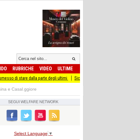
NDO
RUBRICHE
VIDEO
ULTIME
dalla parte degli ultimi
Sicurezza I Giovani Democratici ribattono ai Giovani di 
ina e Casal.ggiore
SEGUI
WELFARE NETWORK
Select Language
▼