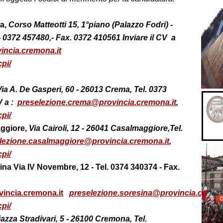
a,
Corso Matteotti 15, 1°piano (Palazzo Fodri) -
0372 457480,- Fax. 0372 410561 Inviare il CV a
ncia.cremona.it
pi/
Via A. De Gasperi, 60 - 26013 Crema, Tel. 0373
V a :
preselezione.crema@provincia.cremona.it
,
pi/
aggiore,
Via Cairoli, 12 - 26041 Casalmaggiore,Tel.
lezione.casalmaggiore@provincia.cremona.it
,
pi/
sina Via IV Novembre, 12 - Tel. 0374 340374 - Fax.
incia.cremona.it
preselezione.soresina@provincia.cremon
pi/
azza Stradivari, 5 -
26100 Cremona, Tel.