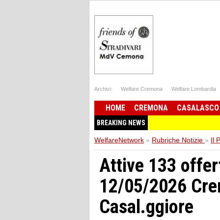
Archivi:
Welfare Cremona
Welfare Lombardia
HOME
CREMONA
CASALASCO
BREAKING NEWS
WelfareNetwork
»
Rubriche Notizie
»
Il 
Attive 133 offer
12/05/2026 Cre
Casal.ggiore