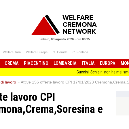
Sabato,
08 agosto 2026
-
ore
06.35
Welfare Italia
Welfare Europa
G. Corada
C. Fontana
CREMA
PIACENTINO
LOMBARDIA
ITALIA
EUROPA
MO
Guccini, Schlein: non ha mai smesso di stare
 di lavoro
»
Attive 156 offerte lavoro CPI 17/01/2023 Cremona,Crema,S
te lavoro CPI
mona,Crema,Soresina e