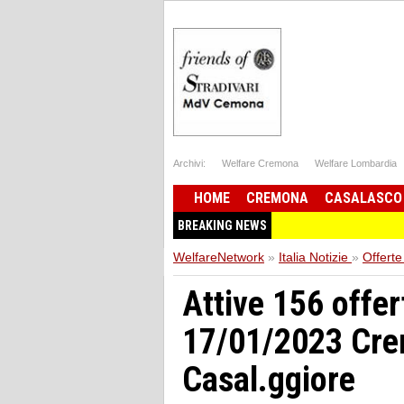
Archivi:
Welfare Cremona
Welfare Lombardia
HOME
CREMONA
CASALASCO
BREAKING NEWS
WelfareNetwork
»
Italia Notizie
»
Offerte
Attive 156 offer
17/01/2023 Cre
Casal.ggiore