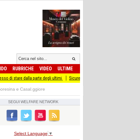
NDO
RUBRICHE
VIDEO
ULTIME
 dalla parte degli ultimi
Sicurezza I Giovani Democratici ribattono ai Giovani di
oresina e Casal.ggiore
SEGUI
WELFARE NETWORK
Select Language
▼