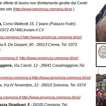
le offerte di lavoro non direttamente gestite dai Centri
ro sito (
http://www.provincia.cremona.it/cpi
)
a,
Corso Matteotti 15, 1°piano (Palazzo Fodri) -
0372 457480,Inviare il CV
a.cremona.it
,
http://www.provincia.cremona.it/cpi/
ia A. De Gasperi, 60 - 26013 Crema, Tel. 0373
V
cremona.it
,
http://www.provincia.cremona.it/cpi/
aggiore,
Via Cairoli, 12 - 26041 Casalmaggiore,Tel.
ovincia.cremona.it
,
http://www.provincia.cremona.it/cpi/
a,
Via IV Novembre, 12 - 26015 Soresina, Tel. 0374
a.cremona.it
,
http://www.provincia.cremona.it/cpi/
azza Stradivari, 5 -
26100 Cremona, Tel.