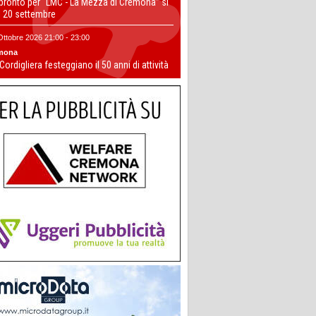
 pronto per “LMC - La Mezza di Cremona” si
il 20 settembre
Ottobre 2026 21:00 - 23:00
mona
 Cordigliera festeggiano il 50 anni di attività