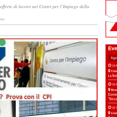
offerte di lavoro nei Centri per l’Impiego della
one
Eve
10 
Cre
La No
30 
Bos
Domen
“Ness
20 
Cre