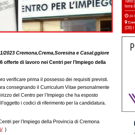
Tutto
terra 
24 
Cre
(CR) I
7/01/2023 Cremona,Crema,Soresina e Casal.ggiore
offerte di lavoro nei Centri per l’Impiego della
o verificare prima il possesso dei requisiti previsti.
tura consegnando il Curriculum Vitae personalmente
dirizzo del Centro per l’Impiego che ha esposto
ell'oggetto i codici di riferimento per la candidatura.
i Centri per l'Impiego della Provincia di Cremona
i/
)