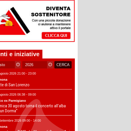
nti e iniziative
Agosto 2026 21:00 - 23:00
mona
tte di San Lorenzo
Agosto 2026 06:38 - 09:00
co ex Parmigiano
ica 30 agosto torna il concerto all’alba
un Dorma”
Settembre 2026 09:00 - 14:00
mona