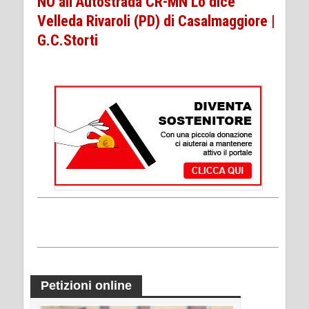
NO all’Autostrada CR-MN Lo dice
Velleda Rivaroli (PD) di Casalmaggiore |
G.C.Storti
Petizioni online