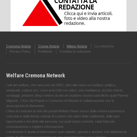
Cremona Notizie
Crema Notizie
Milano Notizie
La redazione
Privacy Policy
Pubblicità
Contatta la redazione
Welfare Cremona Network
I siti del welfare, che nascono nel 2002, oltre alle news sul welfare, politica ,
sindacale ,cultura ecc. sono arricchiti con video, una mediateca, da foto notizie,
sondaggi, petizioni, blog e lettere al sito ed ospitano sezioni specifiche quali Pianeta
Migranti , L'Eco del Popolo e Cremona nel Mondo in collaborazione con le
associazioni di riferimento.
L'idea di costruire la rete dei portali Welfare News nasce dalla nostra esperienza
concreta e dalla ferma volontà di credere nei valori della solidarietà, delle pari
opportunità e dei diritti alla persona, sui quali siamo convinti, vada fatta più
comunicazione e migliore informazione.
L'ambizione è quella di intercettare quei cittadini, giovani o anziani, che abbiamo la
voglia di affrontare questi temi con uno sguardo lungo verso il futuro.