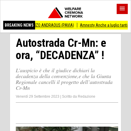
VINCENZO ANDRAOUS (PAVIA)
BREAKING NEWS
Amnesty Anche a luglio tanti successi ed ingi
Autostrada Cr-Mn: e
ora, “DECADENZA” !
L'auspicio è che il giudice dichiari la
decadenza della convenzione,e che la Giunta
Regionale cancelli il progetto dell’autostrada
Cr-Mn
Venerdì 29 Settembre 2023
|
Scritto da
Redazione