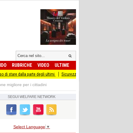
NDO
RUBRICHE
VIDEO
ULTIME
alla parte degli ultimi
Sicurezza I Giovani Democratici ribattono ai Giovani di Fr
e migliore per i cittadini
SEGUI
WELFARE NETWORK
Select Language
▼