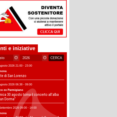
nti e iniziative
Agosto 2026 21:00 - 23:00
mona
tte di San Lorenzo
Agosto 2026 06:38 - 09:00
co ex Parmigiano
ica 30 agosto torna il concerto all’alba
un Dorma”
Settembre 2026 09:00 - 14:00
mona