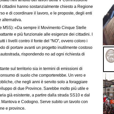
e. I cittadini hanno sostanzialmente chiesto a Regione
rso e di coordinare il lavoro, e le proposte, degli enti
 alternativa.
ale M5S): «Da sempre il Movimento Cinque Stelle
tante e più funzionale alle esigenze dei cittadini. I
ti i livelli contro il fonte del “NO”, ovvero coloro i
do di portare avanti un progetto inutilmente costoso
l’autostrada, rispondendo no ad ogni richiesta di
nte sul territorio sia in termini di emissioni di
e consumo di suolo che comporterebbe. Un vero e
bbliche, che negli anni è servito solo a foraggiare
viluppo di due Province. Sarebbe molto più utile e
ria già esistente, a partire dalla strada SS10 e dal
fra Mantova e Codogno. Serve subito un tavolo con
one e province.