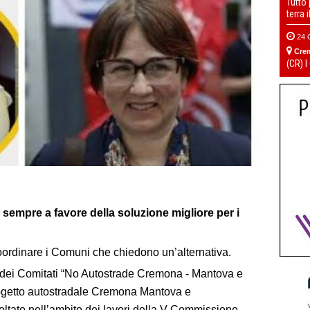
Tutto
terra 
24 
Cre
(CR) I
sempre a favore della soluzione migliore per i
oordinare i Comuni che chiedono un’alternativa.
 dei Comitati “No Autostrade Cremona - Mantova e
progetto autostradale Cremona Mantova e
coltato nell’ambito dei lavori della V Commissione