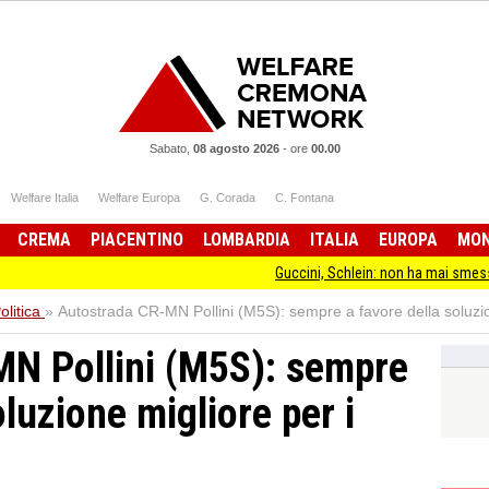
Sabato,
08 agosto 2026
-
ore
00.00
Welfare Italia
Welfare Europa
G. Corada
C. Fontana
CREMA
PIACENTINO
LOMBARDIA
ITALIA
EUROPA
MO
Guccini, Schlein: non ha mai smesso di stare d
olitica
»
Autostrada CR-MN Pollini (M5S): sempre a favore della soluzion
N Pollini (M5S): sempre
oluzione migliore per i