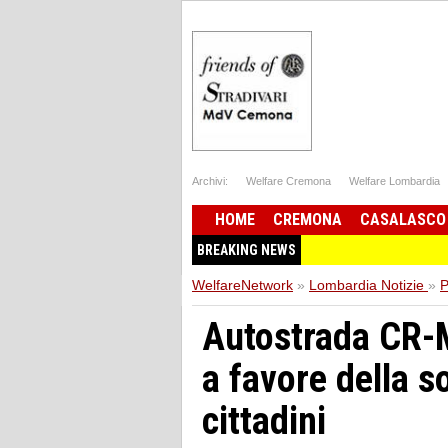
Archivi:
Welfare Cremona
Welfare Lombardia
HOME
CREMONA
CASALASCO
BREAKING NEWS
WelfareNetwork
»
Lombardia Notizie
»
P
Autostrada CR-M
a favore della s
cittadini