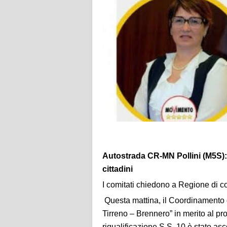
Autostrada CR-MN Pollini (M5S): 
cittadini
I comitati chiedono a Regione di c
Questa mattina, il Coordinamento
Tirreno – Brennero” in merito al 
riqualificazione S.S. 10 è stato as