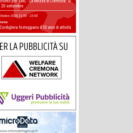
 pronto per “LMC - La Mezza di Cremona” si
il 20 settembre
Ottobre 2026 21:00 - 23:00
mona
 Cordigliera festeggiano il 50 anni di attività