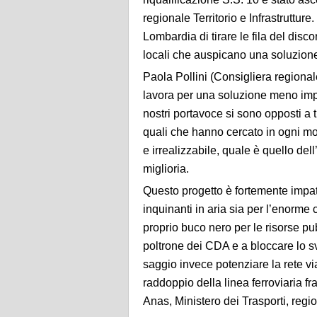
regionale Territorio e Infrastruttur
Lombardia di tirare le fila del disco
locali che auspicano una soluzione
Paola Pollini (Consigliera region
lavora per una soluzione meno impat
nostri portavoce si sono opposti a tut
quali che hanno cercato in ogni mo
e irrealizzabile, quale è quello del
miglioria.
Questo progetto è fortemente impatta
inquinanti in aria sia per l’enorm
proprio buco nero per le risorse pu
poltrone dei CDA e a bloccare lo s
saggio invece potenziare la rete via
raddoppio della linea ferroviaria 
Anas, Ministero dei Trasporti, regi