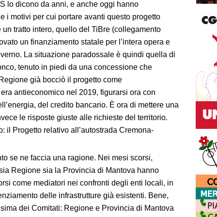
M5S lo dicono da anni, e anche oggi hanno
 i motivi per cui portare avanti questo progetto
un tratto intero, quello del TiBre (collegamento
vato un finanziamento statale per l’intera opera e
 Governo. La situazione paradossale è quindi quella di
monco, tenuto in piedi da una concessione che
Regione già bocciò il progetto come
era antieconomico nel 2019, figurarsi ora con
ell’energia, del credito bancario. È ora di mettere una
ece le risposte giuste alle richieste del territorio.
: il Progetto relativo all’autostrada Cremona-
nto se ne faccia una ragione. Nei mesi scorsi,
 sia Regione sia la Provincia di Mantova hanno
rsi come mediatori nei confronti degli enti locali, in
tenziamento delle infrastrutture già esistenti. Bene,
desima dei Comitati: Regione e Provincia di Mantova