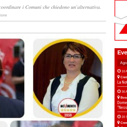
coordinare i Comuni che chiedono un’alternativa.
ione
Eve
10 
Cre
La No
30 
Bos
Domen
“Ness
20 
Cre