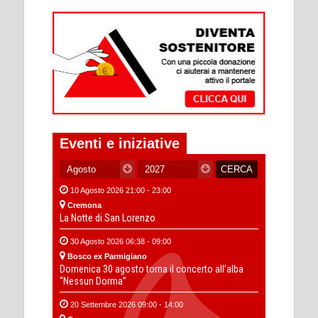
Eventi e iniziative
10 Agosto 2026 21:00 - 23:00
Cremona
La Notte di San Lorenzo
30 Agosto 2026 06:38 - 09:00
Bosco ex Parmigiano
Domenica 30 agosto torna il concerto all’alba
“Nessun Dorma”
20 Settembre 2026 09:00 - 14:00