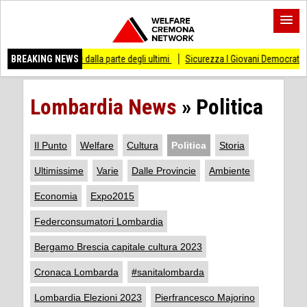
re dalla parte degli ultimi
BREAKING NEWS
Sicurezza I Giovani Democratici ribattono ai Giovani 
Lombardia News
»
Politica
Il Punto
Welfare
Cultura
Politica
Storia
Ultimissime
Varie
Dalle Provincie
Ambiente
Economia
Expo2015
Federconsumatori Lombardia
Bergamo Brescia capitale cultura 2023
Cronaca Lombarda
#sanitalombarda
Lombardia Elezioni 2023
Pierfrancesco Majorino