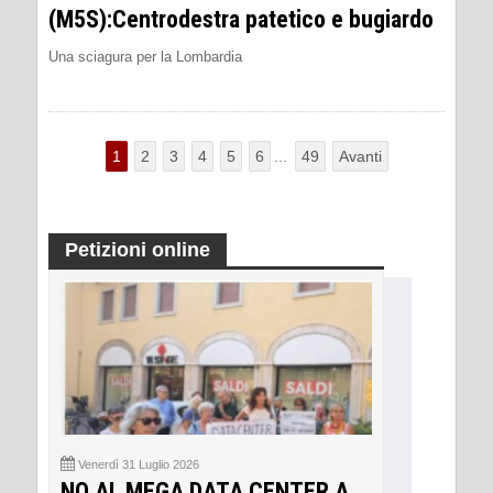
(M5S):Centrodestra patetico e bugiardo
Una sciagura per la Lombardia
1
2
3
4
5
6
...
49
Avanti
Petizioni online
Venerdì 31 Luglio 2026
NO AL MEGA DATA CENTER A