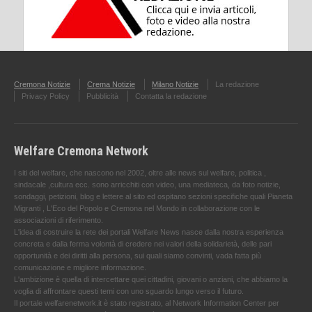
Cremona Notizie
Crema Notizie
Milano Notizie
La redazione
Privacy Policy
Pubblicità
Contatta la redazione
Welfare Cremona Network
I siti del welfare, che nascono nel 2002, oltre alle news sul welfare, politica ,
sindacale ,cultura ecc. sono arricchiti con video, una mediateca, da foto notizie,
sondaggi, petizioni, blog e lettere al sito ed ospitano sezioni specifiche quali Pianeta
Migranti , L'Eco del Popolo e Cremona nel Mondo in collaborazione con le
associazioni di riferimento.
L'idea di costruire la rete dei portali Welfare News nasce dalla nostra esperienza
concreta e dalla ferma volontà di credere nei valori della solidarietà, delle pari
opportunità e dei diritti alla persona, sui quali siamo convinti, vada fatta più
comunicazione e migliore informazione.
L'ambizione è quella di intercettare quei cittadini, giovani o anziani, che abbiamo la
voglia di affrontare questi temi con uno sguardo lungo verso il futuro.
Il portale welfarenetwork.it è stato registrato, al Network Information Center per