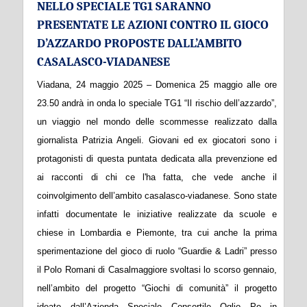
NELLO SPECIALE TG1 SARANNO
PRESENTATE LE AZIONI CONTRO IL GIOCO
D’AZZARDO PROPOSTE DALL’AMBITO
CASALASCO-VIADANESE
Viadana, 24 maggio 2025 – Domenica 25 maggio alle ore
23.50 andrà in onda lo speciale TG1 “Il rischio dell’azzardo”,
un viaggio nel mondo delle scommesse realizzato dalla
giornalista Patrizia Angeli. Giovani ed ex giocatori sono i
protagonisti di questa puntata dedicata alla prevenzione ed
ai racconti di chi ce l'ha fatta, che vede anche il
coinvolgimento dell’ambito casalasco-viadanese. Sono state
infatti documentate le iniziative realizzate da scuole e
chiese in Lombardia e Piemonte, tra cui anche la prima
sperimentazione del gioco di ruolo “Guardie & Ladri” presso
il Polo Romani di Casalmaggiore svoltasi lo scorso gennaio,
nell’ambito del progetto “Giochi di comunità” il progetto
ideato dall’Azienda Speciale Consortile Oglio Po in