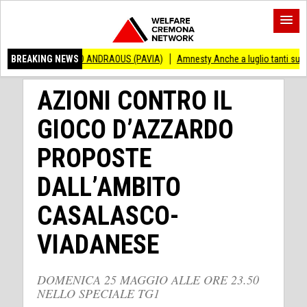
CENZO ANDRAOUS (PAVIA)
BREAKING NEWS
Amnesty Anche a luglio tanti successi ed ingiusti
AZIONI CONTRO IL
GIOCO D’AZZARDO
PROPOSTE
DALL’AMBITO
CASALASCO-
VIADANESE
DOMENICA 25 MAGGIO ALLE ORE 23.50
NELLO SPECIALE TG1