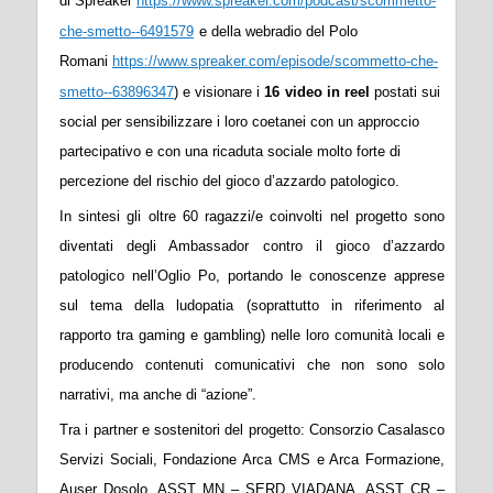
di Spreaker
https://www.spreaker.com/podcast/scommetto-
che-smetto--6491579
e della webradio del Polo
Romani
https://www.spreaker.com/episode/scommetto-che-
smetto--63896347
) e visionare i
16
video in reel
postati sui
social per sensibilizzare i loro coetanei con un approccio
partecipativo e con una ricaduta sociale molto forte di
percezione del rischio del gioco d’azzardo patologico.
In sintesi gli oltre 60 ragazzi/e coinvolti nel progetto sono
diventati degli Ambassador contro il gioco d’azzardo
patologico nell’Oglio Po, portando le conoscenze apprese
sul tema della ludopatia (soprattutto in riferimento al
rapporto tra gaming e gambling) nelle loro comunità locali e
producendo contenuti comunicativi che non sono solo
narrativi, ma anche di “azione”.
Tra i partner e sostenitori del progetto: Consorzio Casalasco
Servizi Sociali, Fondazione Arca CMS e Arca Formazione,
Auser Dosolo, ASST MN – SERD VIADANA, ASST CR –