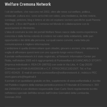
Welfare Cremona Network
I siti del welfare, che nascono nel 2002, oltre alle news sul welfare, politica ,
sindacale ,cultura ecc. sono arricchiti con video, una mediateca, da foto notizie,
sondaggi, petizioni, blog e lettere al sito ed ospitano sezioni specifiche quali Pianeta
Migranti , L'Eco del Popolo e Cremona nel Mondo in collaborazione con le
associazioni di riferimento.
L'idea di costruire la rete dei portali Welfare News nasce dalla nostra esperienza
concreta e dalla ferma volontà di credere nei valori della solidarietà, delle pari
opportunità e dei diritti alla persona, sui quali siamo convinti, vada fatta più
comunicazione e migliore informazione.
L'ambizione è quella di intercettare quei cittadini, giovani o anziani, che abbiamo la
voglia di affrontare questi temi con uno sguardo lungo verso il futuro.
Il portale welfarenetwork.it è stato registrato, al Network Information Center per
l'Italia, nell’ottobre 2005 ed è oggi proprietà di Puntowelfare di GIANCARLO STORTI
[Impresa individuale n. REA CR-188702] con sede in Via Litta, 4- Cap 26100
Cremona con P.IVA 01493300196 e C.F. STRGCR51C10D150T. Tel. e Fax
0372.453429 . E-mail di servizio puntowelfare@welfarenetwork.it ; indirizzo PEC
storti.giancarlo@legalmail.it
Il portale è un quotidiano gratuito on line, supplemento di www.welfareitalia.it ,Iscritto
nel Pubblico registro della stampa periodica presso il Tribunale di Cremona n. 393
dal 24/09/203 e con direttore responsabile Gian Carlo Storti regolarmente iscritto
nell’elenco speciale dell’Albo tenuto dall’Ordine Giornalisti della Lombardia.
Gennaio 2016