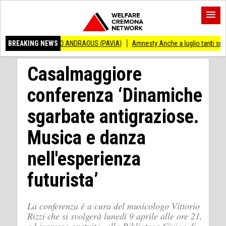
NCENZO ANDRAOUS (PAVIA)
BREAKING NEWS
Amnesty Anche a luglio tanti successi ed ingiust
Casalmaggiore
conferenza ‘Dinamiche
sgarbate antigraziose.
Musica e danza
nell'esperienza
futurista’
La conferenza è a cura del musicologo Vittorio
Rizzi che si svolgerà lunedì 9 aprile alle ore 21,