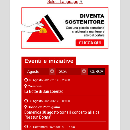
Select Language
▼
Eventi e iniziative
10 Agosto 2026 21:00 - 23:00
Cremona
La Notte di San Lorenzo
30 Agosto 2026 06:38 - 09:00
Bosco ex Parmigiano
Domenica 30 agosto torna il concerto all’alba
“Nessun Dorma”
20 Settembre 2026 09:00 - 14:00