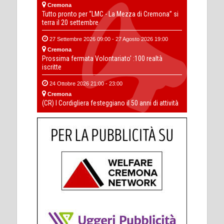
Cremona
Tutto pronto per “LMC - La Mezza di Cremona” si
terra il 20 settembre
27 Settembre 2026 09:00 - 27 Agosto 2026 19:00
Cremona
Prossima fermata Volontariato' :100 realtà
iscritte
24 Ottobre 2026 21:00 - 23:00
Cremona
(CR) I Cordigliera festeggiano il 50 anni di attività