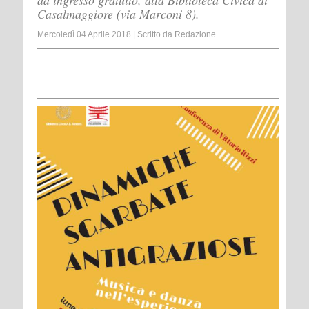
ad ingresso gratuito, alla Biblioteca Civica di
Casalmaggiore (via Marconi 8).
Mercoledì 04 Aprile 2018
|
Scritto da
Redazione