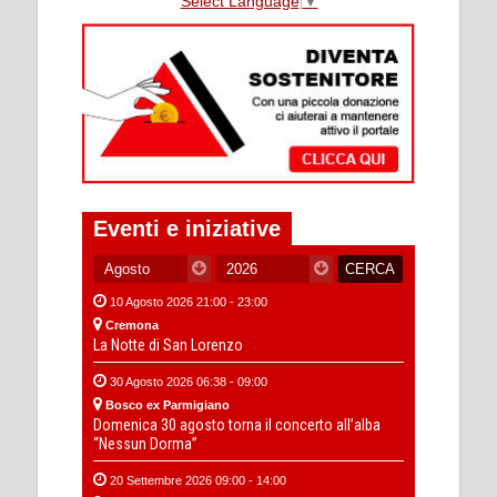
Select Language
▼
Eventi e iniziative
10 Agosto 2026 21:00 - 23:00
Cremona
La Notte di San Lorenzo
30 Agosto 2026 06:38 - 09:00
Bosco ex Parmigiano
Domenica 30 agosto torna il concerto all’alba
“Nessun Dorma”
20 Settembre 2026 09:00 - 14:00