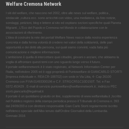
Welfare Cremona Network
I siti del welfare, che nascono nel 2002, oltre alle news sul welfare, politica ,
sindacale ,cultura ecc. sono arricchiti con video, una mediateca, da foto notizie,
sondaggi, petizioni, blog e lettere al sito ed ospitano sezioni specifiche quali Pianeta
Migranti , L'Eco del Popolo e Cremona nel Mondo in collaborazione con le
associazioni di riferimento.
L'idea di costruire la rete dei portali Welfare News nasce dalla nostra esperienza
concreta e dalla ferma volontà di credere nei valori della solidarietà, delle pari
opportunità e dei diritti alla persona, sui quali siamo convinti, vada fatta più
comunicazione e migliore informazione.
L'ambizione è quella di intercettare quei cittadini, giovani o anziani, che abbiamo la
voglia di affrontare questi temi con uno sguardo lungo verso il futuro.
Il portale welfarenetwork.it è stato registrato, al Network Information Center per
l'Italia, nell’ottobre 2005 ed è oggi proprietà di Puntowelfare di GIANCARLO STORTI
[Impresa individuale n. REA CR-188702] con sede in Via Litta, 4- Cap 26100
Cremona con P.IVA 01493300196 e C.F. STRGCR51C10D150T. Tel. e Fax
0372.453429 . E-mail di servizio puntowelfare@welfarenetwork.it ; indirizzo PEC
storti.giancarlo@legalmail.it
Il portale è un quotidiano gratuito on line, supplemento di www.welfareitalia.it ,Iscritto
nel Pubblico registro della stampa periodica presso il Tribunale di Cremona n. 393
dal 24/09/203 e con direttore responsabile Gian Carlo Storti regolarmente iscritto
nell’elenco speciale dell’Albo tenuto dall’Ordine Giornalisti della Lombardia.
Gennaio 2016