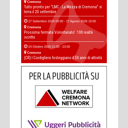
Cremona
Tutto pronto per “LMC - La Mezza di Cremona” si
terra il 20 settembre
27 Settembre 2026 09:00 - 27 Agosto 2026 19:00
Cremona
Prossima fermata Volontariato' :100 realtà
iscritte
24 Ottobre 2026 21:00 - 23:00
Cremona
(CR) I Cordigliera festeggiano il 50 anni di attività