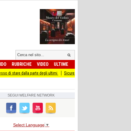
NDO
RUBRICHE
VIDEO
ULTIME
 dalla parte degli ultimi
Sicurezza I Giovani Democratici ribattono ai Giovani di
SEGUI
WELFARE NETWORK
Select Language
▼