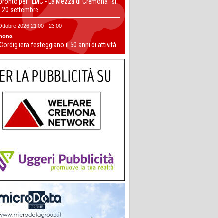
 pronto per “LMC - La Mezza di Cremona” si
il 20 settembre
Ottobre 2026 21:00 - 23:00
mona
 Cordigliera festeggiano il 50 anni di attività