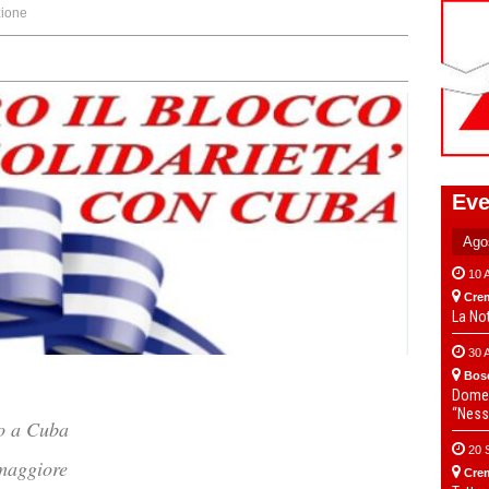
ione
Eve
10 
Cre
La No
30 
Bos
Domen
“Ness
co a Cuba
20 
maggiore
Cre