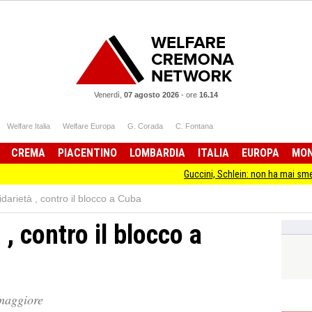
Venerdì,
07 agosto 2026
-
ore
16.14
Welfare Italia
Welfare Europa
G. Corada
C. Fontana
CREMA
PIACENTINO
LOMBARDIA
ITALIA
EUROPA
MO
Guccini, Schlein: non ha mai smesso di stare
darietà , contro il blocco a Cuba
 , contro il blocco a
maggiore