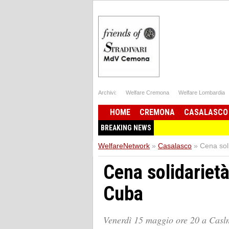
Archivi:
Welfare Cremona
Welfare Lombardia
HOME
CREMONA
CASALASCO
BREAKING NEWS
WelfareNetwork
»
Casalasco
»
Cena soli
Cena solidarietà
Cuba
Venerdì 15 maggio ore 20 a Casl