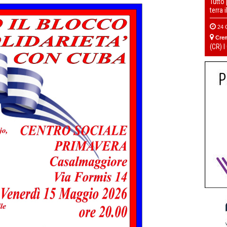
Tutto
terra 
24 
Cre
(CR) I