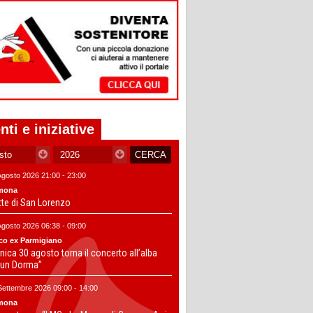
nti e iniziative
Agosto 2026 21:00 - 23:00
mona
tte di San Lorenzo
Agosto 2026 06:38 - 09:00
co ex Parmigiano
ica 30 agosto torna il concerto all’alba
un Dorma”
Settembre 2026 09:00 - 14:00
mona