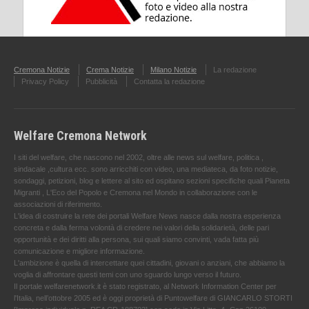
Cremona Notizie
Crema Notizie
Milano Notizie
La redazione
Privacy Policy
Pubblicità
Contatta la redazione
Welfare Cremona Network
I siti del welfare, che nascono nel 2002, oltre alle news sul welfare, politica ,
sindacale ,cultura ecc. sono arricchiti con video, una mediateca, da foto notizie,
sondaggi, petizioni, blog e lettere al sito ed ospitano sezioni specifiche quali Pianeta
Migranti , L'Eco del Popolo e Cremona nel Mondo in collaborazione con le
associazioni di riferimento.
L'idea di costruire la rete dei portali Welfare News nasce dalla nostra esperienza
concreta e dalla ferma volontà di credere nei valori della solidarietà, delle pari
opportunità e dei diritti alla persona, sui quali siamo convinti, vada fatta più
comunicazione e migliore informazione.
L'ambizione è quella di intercettare quei cittadini, giovani o anziani, che abbiamo la
voglia di affrontare questi temi con uno sguardo lungo verso il futuro.
Il portale welfarenetwork.it è stato registrato, al Network Information Center per
l'Italia, nell’ottobre 2005 ed è oggi proprietà di Puntowelfare di GIANCARLO STORTI