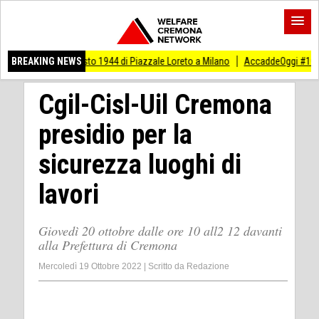
0 agosto 1944 di Piazzale Loreto a Milano
BREAKING NEWS
AccaddeOggi #10agosto Eccidio di 1
Cgil-Cisl-Uil Cremona
presidio per la
sicurezza luoghi di
lavori
Giovedì 20 ottobre dalle ore 10 all2 12 davanti
alla Prefettura di Cremona
Mercoledì 19 Ottobre 2022
|
Scritto da
Redazione