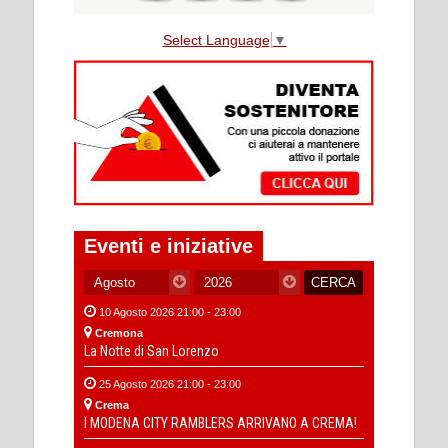
Select Language
▼
Eventi e iniziative
10 Agosto 2026 21:00 - 23:00
Cremona
La Notte di San Lorenzo
25 Agosto 2026 21:00 - 23:00
Crema
I MODENA CITY RAMBLERS ARRIVANO A CREMA!