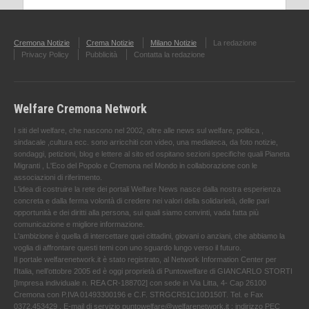
Cremona Notizie
Crema Notizie
Milano Notizie
La redazione
Privacy Policy
Pubblicità
Contatta la redazione
Welfare Cremona Network
I siti del welfare, che nascono nel 2002, oltre alle news sul welfare, politica ,
sindacale ,cultura ecc. sono arricchiti con video, una mediateca, da foto notizie,
sondaggi, petizioni, blog e lettere al sito ed ospitano sezioni specifiche quali Pianeta
Migranti , L'Eco del Popolo e Cremona nel Mondo in collaborazione con le
associazioni di riferimento.
L'idea di costruire la rete dei portali Welfare News nasce dalla nostra esperienza
concreta e dalla ferma volontà di credere nei valori della solidarietà, delle pari
opportunità e dei diritti alla persona, sui quali siamo convinti, vada fatta più
comunicazione e migliore informazione.
L'ambizione è quella di intercettare quei cittadini, giovani o anziani, che abbiamo la
voglia di affrontare questi temi con uno sguardo lungo verso il futuro.
Il portale welfarenetwork.it è stato registrato, al Network Information Center per
l'Italia, nell’ottobre 2005 ed è oggi proprietà di Puntowelfare di GIANCARLO STORTI
[Impresa individuale n. REA CR-188702] con sede in Via Litta, 4- Cap 26100
Cremona con P.IVA 01493300196 e C.F. STRGCR51C10D150T. Tel. e Fax
0372.453429 . E-mail di servizio puntowelfare@welfarenetwork.it ; indirizzo PEC