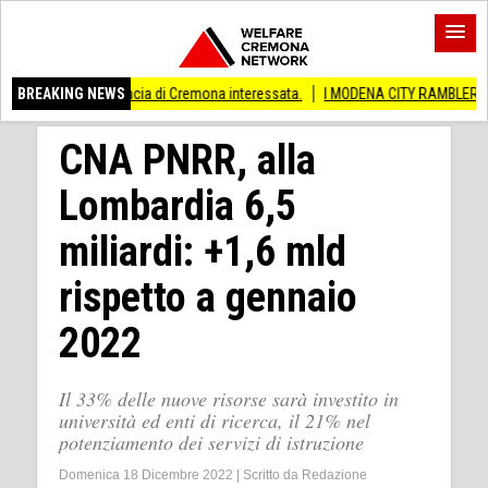
rovincia di Cremona interessata.
BREAKING NEWS
I MODENA CITY RAMBLERS ARRIVANO A CR
CNA PNRR, alla
Lombardia 6,5
miliardi: +1,6 mld
rispetto a gennaio
2022
Il 33% delle nuove risorse sarà investito in
università ed enti di ricerca, il 21% nel
potenziamento dei servizi di istruzione
Domenica 18 Dicembre 2022
|
Scritto da
Redazione