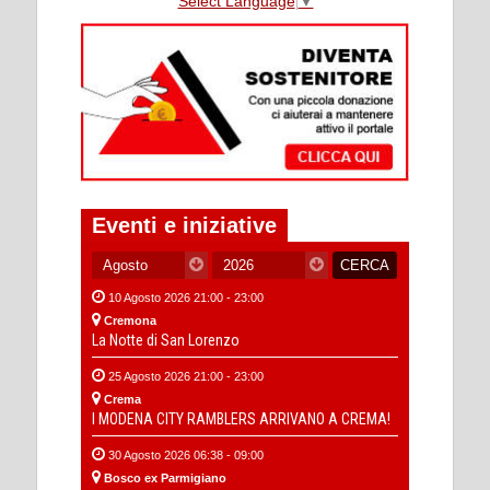
Select Language
▼
Eventi e iniziative
10 Agosto 2026 21:00 - 23:00
Cremona
La Notte di San Lorenzo
25 Agosto 2026 21:00 - 23:00
Crema
I MODENA CITY RAMBLERS ARRIVANO A CREMA!
30 Agosto 2026 06:38 - 09:00
Bosco ex Parmigiano