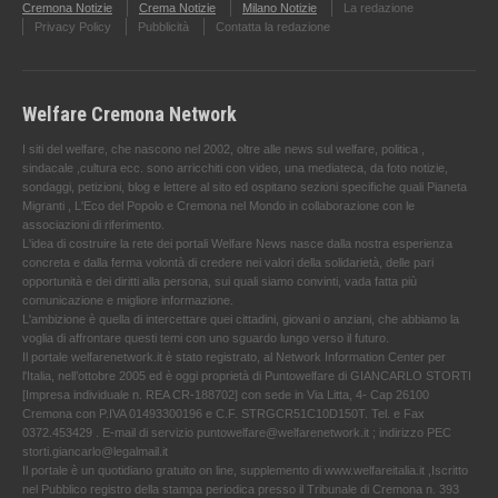
Cremona Notizie
Crema Notizie
Milano Notizie
La redazione
Privacy Policy
Pubblicità
Contatta la redazione
Welfare Cremona Network
I siti del welfare, che nascono nel 2002, oltre alle news sul welfare, politica ,
sindacale ,cultura ecc. sono arricchiti con video, una mediateca, da foto notizie,
sondaggi, petizioni, blog e lettere al sito ed ospitano sezioni specifiche quali Pianeta
Migranti , L'Eco del Popolo e Cremona nel Mondo in collaborazione con le
associazioni di riferimento.
L'idea di costruire la rete dei portali Welfare News nasce dalla nostra esperienza
concreta e dalla ferma volontà di credere nei valori della solidarietà, delle pari
opportunità e dei diritti alla persona, sui quali siamo convinti, vada fatta più
comunicazione e migliore informazione.
L'ambizione è quella di intercettare quei cittadini, giovani o anziani, che abbiamo la
voglia di affrontare questi temi con uno sguardo lungo verso il futuro.
Il portale welfarenetwork.it è stato registrato, al Network Information Center per
l'Italia, nell’ottobre 2005 ed è oggi proprietà di Puntowelfare di GIANCARLO STORTI
[Impresa individuale n. REA CR-188702] con sede in Via Litta, 4- Cap 26100
Cremona con P.IVA 01493300196 e C.F. STRGCR51C10D150T. Tel. e Fax
0372.453429 . E-mail di servizio puntowelfare@welfarenetwork.it ; indirizzo PEC
storti.giancarlo@legalmail.it
Il portale è un quotidiano gratuito on line, supplemento di www.welfareitalia.it ,Iscritto
nel Pubblico registro della stampa periodica presso il Tribunale di Cremona n. 393