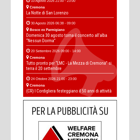
10 Agosto 2026 21:00 - 23:00
Cremona
La Notte di San Lorenzo
30 Agosto 2026 06:38 - 09:00
Bosco ex Parmigiano
Domenica 30 agosto torna il concerto all’alba
“Nessun Dorma”
20 Settembre 2026 09:00 - 14:00
Cremona
Tutto pronto per “LMC - La Mezza di Cremona” si
terra il 20 settembre
24 Ottobre 2026 21:00 - 23:00
Cremona
(CR) I Cordigliera festeggiano il 50 anni di attività