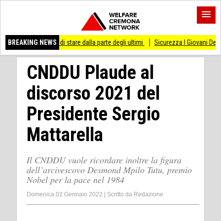
so di stare dalla parte degli ultimi
BREAKING NEWS
Sicurezza I Giovani Democratici ribattono a
CNDDU Plaude al
discorso 2021 del
Presidente Sergio
Mattarella
Il CNDDU vuole ricordare inoltre la figura
dell’arcivescovo Desmond Mpilo Tutu, premio
Nobel per la pace nel 1984
Domenica 02 Gennaio 2022
|
Scritto da
Redazione