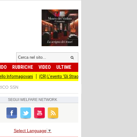
NDO
RUBRICHE
VIDEO
ULTIME
agiovani
(CR) L'evento 'Gli Straordinari' con Carlo Cracco anticipato al 14 se
RICO SSN
SEGUI
WELFARE NETWORK
Select Language
▼