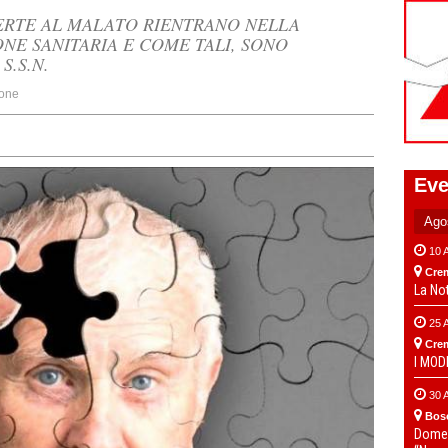
ERTE AL MALATO RIENTRANO NELLA
NE SANITARIA E COME TALI, SONO
S.S.N.
one
Eve
10 
Cre
La No
25 
Cre
I MO
30 
Bos
Domen