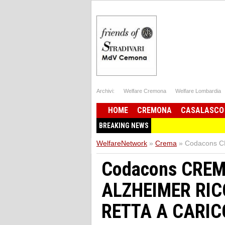
Archivi:
Welfare Cremona
Welfare Lombardia
HOME
CREMONA
CASALASCO
BREAKING NEWS
WelfareNetwork
»
Crema
»
Codacons C
Codacons CREM
ALZHEIMER RIC
RETTA A CARIC