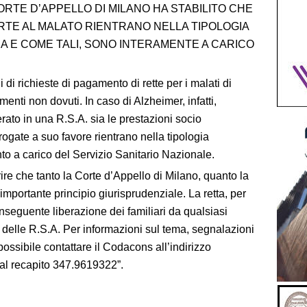
TE D’APPELLO DI MILANO HA STABILITO CHE
RTE AL MALATO RIENTRANO NELLA TIPOLOGIA
A E COME TALI, SONO INTERAMENTE A CARICO
i richieste di pagamento di rette per i malati di
enti non dovuti. In caso di Alzheimer, infatti,
ato in una R.S.A. sia le prestazioni socio
rogate a suo favore rientrano nella tipologia
to a carico del Servizio Sanitario Nazionale.
re che tanto la Corte d’Appello di Milano, quanto la
mportante principio giurisprudenziale. La retta, per
onseguente liberazione dei familiari da qualsiasi
 delle R.S.A. Per informazioni sul tema, segnalazioni
possibile contattare il Codacons all’indirizzo
al recapito 347.9619322”.