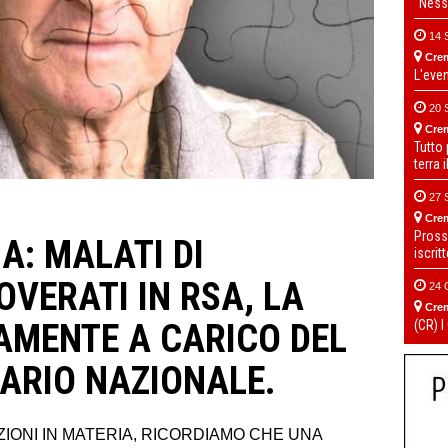
“Ness
14 
Cre
L'eve
20 
Cre
Tutto
terra 
27 
Cre
Pross
A: MALATI DI
iscrit
OVERATI IN RSA, LA
24 
Cre
(CR) I
RAMENTE A CARICO DEL
TARIO NAZIONALE.
ZIONI IN MATERIA, RICORDIAMO CHE UNA