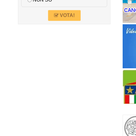
NON SO
VOTA!