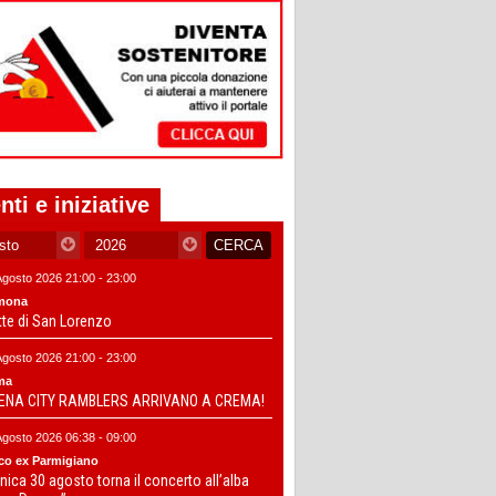
nti e iniziative
Agosto 2026 21:00 - 23:00
mona
tte di San Lorenzo
Agosto 2026 21:00 - 23:00
ma
DENA CITY RAMBLERS ARRIVANO A CREMA!
Agosto 2026 06:38 - 09:00
co ex Parmigiano
ica 30 agosto torna il concerto all’alba