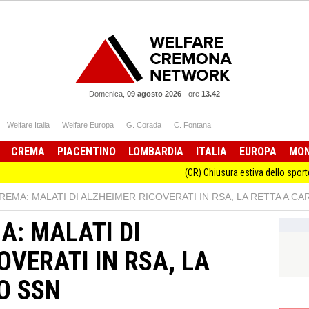
Domenica,
09 agosto 2026
-
ore
13.42
Welfare Italia
Welfare Europa
G. Corada
C. Fontana
CREMA
PIACENTINO
LOMBARDIA
ITALIA
EUROPA
MO
(CR) Chiusura estiva dello sportello Inform
REMA: MALATI DI ALZHEIMER RICOVERATI IN RSA, LA RETTA A CA
A: MALATI DI
OVERATI IN RSA, LA
O SSN