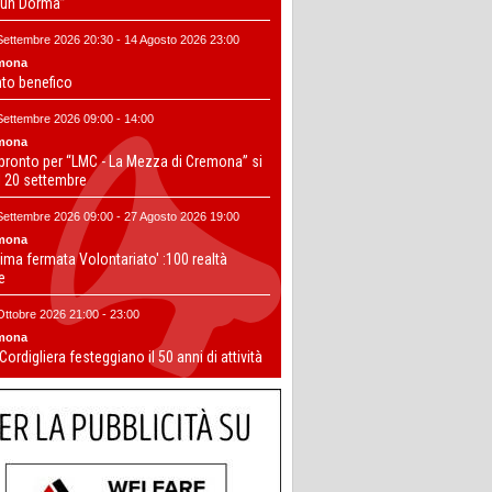
un Dorma”
Settembre 2026 20:30 - 14 Agosto 2026 23:00
mona
nto benefico
Settembre 2026 09:00 - 14:00
mona
 pronto per “LMC - La Mezza di Cremona” si
il 20 settembre
Settembre 2026 09:00 - 27 Agosto 2026 19:00
mona
ima fermata Volontariato' :100 realtà
te
Ottobre 2026 21:00 - 23:00
mona
 Cordigliera festeggiano il 50 anni di attività