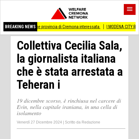
vati Anche provincia di Cremona interessata.
BREAKING NEWS
I MODENA CITY RAMBLERS ARR
Collettiva Cecilia Sala,
la giornalista italiana
che è stata arrestata a
Teheran i
19 dicembre scorso, è rinchiusa nel carcere di
Evin, nella capitale iraniana, in una cella di
isolamento
Venerdì 27 Dicembre 2024
|
Scritto da
Redazione