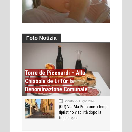
Foto Notizia
Torre de Picenardi – Alla
Chisóola de Li Tùr la
Denominazione Comunale
Sabato 25 Luglio 2026
(CR) Via Ala Ponzone: i tempi
ripristino viabilità dopo la
fuga di gas