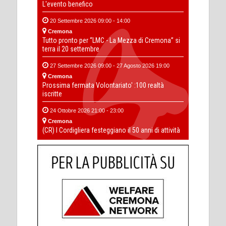
L'evento benefico
20 Settembre 2026 09:00 - 14:00
Cremona
Tutto pronto per “LMC - La Mezza di Cremona” si
terra il 20 settembre
27 Settembre 2026 09:00 - 27 Agosto 2026 19:00
Cremona
Prossima fermata Volontariato' :100 realtà
iscritte
24 Ottobre 2026 21:00 - 23:00
Cremona
(CR) I Cordigliera festeggiano il 50 anni di attività