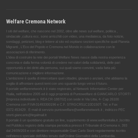
Welfare Cremona Network
I siti del welfare, che nascono nel 2002, oltre alle news sul welfare, politica ,
sindacale ,cultura ecc. sono arricchiti con video, una mediateca, da foto notizie,
sondaggi, petizioni, blog e lettere al sito ed ospitano sezioni specifiche quali Pianeta
Migranti , L'Eco del Popolo e Cremona nel Mondo in collaborazione con le
associazioni di riferimento.
L'idea di costruire la rete dei portali Welfare News nasce dalla nostra esperienza
concreta e dalla ferma volontà di credere nei valori della solidarietà, delle pari
opportunità e dei diritti alla persona, sui quali siamo convinti, vada fatta più
comunicazione e migliore informazione.
L'ambizione è quella di intercettare quei cittadini, giovani o anziani, che abbiamo la
voglia di affrontare questi temi con uno sguardo lungo verso il futuro.
Il portale welfarenetwork.it è stato registrato, al Network Information Center per
l'Italia, nell’ottobre 2005 ed è oggi proprietà di Puntowelfare di GIANCARLO STORTI
[Impresa individuale n. REA CR-188702] con sede in Via Litta, 4- Cap 26100
Cremona con P.IVA 01493300196 e C.F. STRGCR51C10D150T. Tel. e Fax
0372.453429 . E-mail di servizio puntowelfare@welfarenetwork.it ; indirizzo PEC
storti.giancarlo@legalmail.it
Il portale è un quotidiano gratuito on line, supplemento di www.welfareitalia.it ,Iscritto
nel Pubblico registro della stampa periodica presso il Tribunale di Cremona n. 393
dal 24/09/203 e con direttore responsabile Gian Carlo Storti regolarmente iscritto
nell’elenco speciale dell’Albo tenuto dall’Ordine Giornalisti della Lombardia.