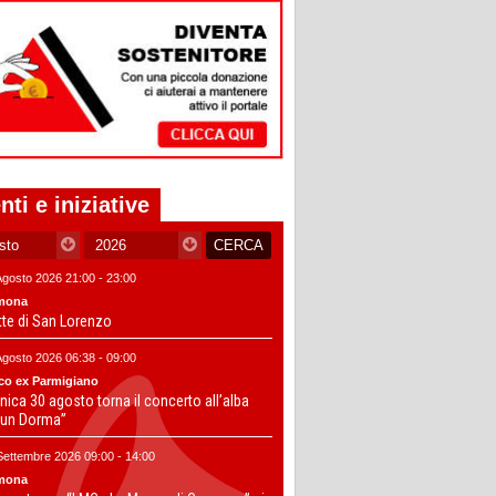
nti e iniziative
Agosto 2026 21:00 - 23:00
mona
tte di San Lorenzo
Agosto 2026 06:38 - 09:00
co ex Parmigiano
ica 30 agosto torna il concerto all’alba
un Dorma”
Settembre 2026 09:00 - 14:00
mona