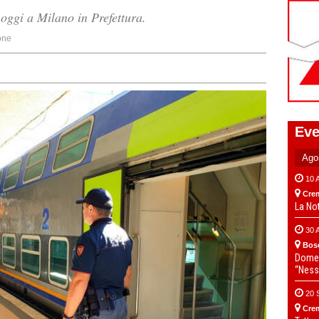
 oggi a Milano in Prefettura.
one
Eve
10 
Cre
La No
30 
Bos
Domen
“Ness
20 
Cre