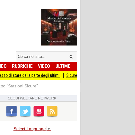
NDO
RUBRICHE
VIDEO
ULTIME
la parte degli ultimi
Sicurezza I Giovani Democratici ribattono ai Giovani di Frat
to “Stazioni Sicure”
SEGUI
WELFARE NETWORK
Select Language
▼