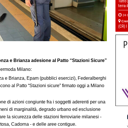
Tutto
terra 
24 
Cre
(CR) I
za e Brianza adesione al Patto “Stazioni Sicure”
dermoda Milano:
 e Brianza, Epam (pubblici esercizi), Federalberghi
no al Patto “Stazioni sicure” firmato oggi a Milano
ione di azioni congiunte fra i soggetti aderenti per una
meni di marginalità, degrado urbano ed esclusione
e la sicurezza delle stazioni ferroviarie milanesi -
tosa, Cadorna - e delle aree contigue.