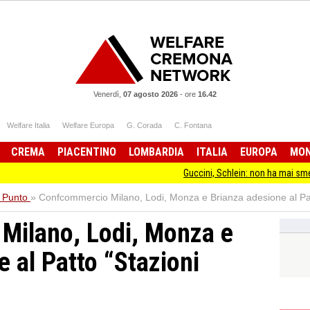
Venerdì,
07 agosto 2026
-
ore
16.42
Welfare Italia
Welfare Europa
G. Corada
C. Fontana
CREMA
PIACENTINO
LOMBARDIA
ITALIA
EUROPA
MO
Guccini, Schlein: non ha mai smesso di stare dal
l Punto
»
Confcommercio Milano, Lodi, Monza e Brianza adesione al Pat
Milano, Lodi, Monza e
 al Patto “Stazioni