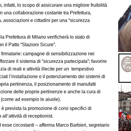
nfatti, lo scopo di assicurare una migliore fruibilità
con una collaborazione costante tra Prefettura,
 associazioni e cittadini per una “sicurezza
 Prefettura di Milano verificherà lo stato di
n il Patto “Stazioni Sicure”.
 firmatarie: campagne di sensibilizzazione nei
fforzare il sistema di “sicurezza partecipata”; favorire
ia di reati e attività illecite per un tempestivo
iati l’installazione o il potenziamento dei sistemi di
pria pertinenza, il posizionamento di manufatti
otezione delle proprie pertinenze e anche la cura di
o (come ad esempio le aiuole).
, è prevista la promozione di corsi specifici di
ll’attività di receptionist.
d esse circostanti – afferma Marco Barbieri, segretario