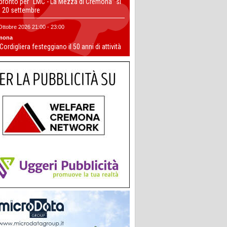
 pronto per “LMC - La Mezza di Cremona” si
il 20 settembre
Ottobre 2026 21:00 - 23:00
mona
 Cordigliera festeggiano il 50 anni di attività