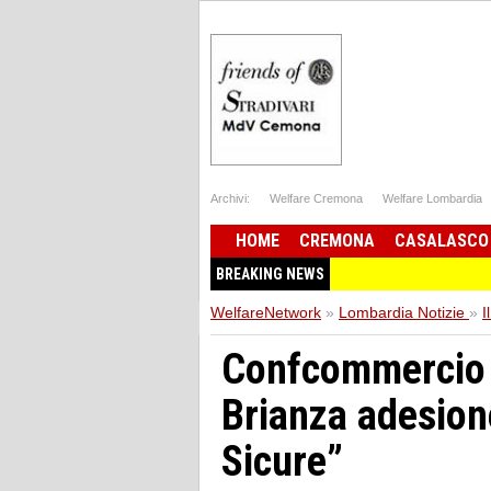
Archivi:
Welfare Cremona
Welfare Lombardia
HOME
CREMONA
CASALASCO
BREAKING NEWS
WelfareNetwork
»
Lombardia Notizie
»
I
Confcommercio 
Brianza adesione
Sicure”