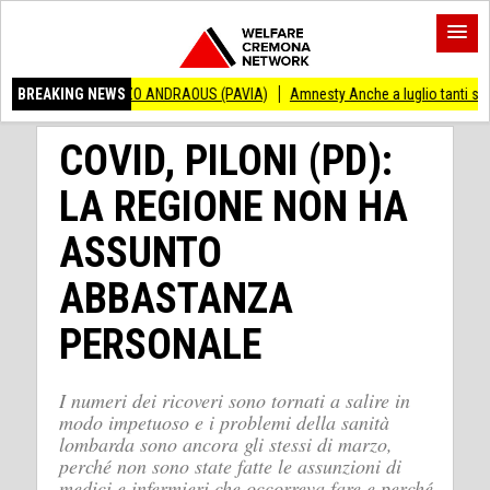
INCENZO ANDRAOUS (PAVIA)
BREAKING NEWS
Amnesty Anche a luglio tanti successi ed ingius
COVID, PILONI (PD):
LA REGIONE NON HA
ASSUNTO
ABBASTANZA
PERSONALE
I numeri dei ricoveri sono tornati a salire in
modo impetuoso e i problemi della sanità
lombarda sono ancora gli stessi di marzo,
perché non sono state fatte le assunzioni di
medici e infermieri che occorreva fare e perché