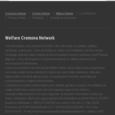
Cremona Notizie
Crema Notizie
Milano Notizie
La redazione
Privacy Policy
Pubblicità
Contatta la redazione
Welfare Cremona Network
I siti del welfare, che nascono nel 2002, oltre alle news sul welfare, politica ,
sindacale ,cultura ecc. sono arricchiti con video, una mediateca, da foto notizie,
sondaggi, petizioni, blog e lettere al sito ed ospitano sezioni specifiche quali Pianeta
Migranti , L'Eco del Popolo e Cremona nel Mondo in collaborazione con le
associazioni di riferimento.
L'idea di costruire la rete dei portali Welfare News nasce dalla nostra esperienza
concreta e dalla ferma volontà di credere nei valori della solidarietà, delle pari
opportunità e dei diritti alla persona, sui quali siamo convinti, vada fatta più
comunicazione e migliore informazione.
L'ambizione è quella di intercettare quei cittadini, giovani o anziani, che abbiamo la
voglia di affrontare questi temi con uno sguardo lungo verso il futuro.
Il portale welfarenetwork.it è stato registrato, al Network Information Center per
l'Italia, nell’ottobre 2005 ed è oggi proprietà di Puntowelfare di GIANCARLO STORTI
[Impresa individuale n. REA CR-188702] con sede in Via Litta, 4- Cap 26100
Cremona con P.IVA 01493300196 e C.F. STRGCR51C10D150T. Tel. e Fax
0372.453429 . E-mail di servizio puntowelfare@welfarenetwork.it ; indirizzo PEC