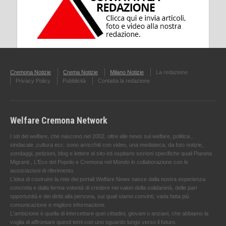
Cremona Notizie
Crema Notizie
Milano Notizie
La redazione
Privacy Policy
Pubblicità
Contatta la redazione
Welfare Cremona Network
I siti del welfare, che nascono nel 2002, oltre alle news sul welfare, politica ,
sindacale ,cultura ecc. sono arricchiti con video, una mediateca, da foto notizie,
sondaggi, petizioni, blog e lettere al sito ed ospitano sezioni specifiche quali Pianeta
Migranti , L'Eco del Popolo e Cremona nel Mondo in collaborazione con le
associazioni di riferimento.
L'idea di costruire la rete dei portali Welfare News nasce dalla nostra esperienza
concreta e dalla ferma volontà di credere nei valori della solidarietà, delle pari
opportunità e dei diritti alla persona, sui quali siamo convinti, vada fatta più
comunicazione e migliore informazione.
L'ambizione è quella di intercettare quei cittadini, giovani o anziani, che abbiamo la
voglia di affrontare questi temi con uno sguardo lungo verso il futuro.