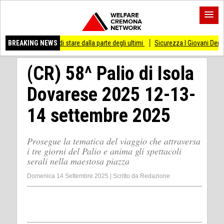
o di stare dalla parte degli ultimi
BREAKING NEWS
Sicurezza I Giovani Democratici ribattono ai
(CR) 58^ Palio di Isola
Dovarese 2025 12-13-
14 settembre 2025
Prosegue la tematica del viaggio che attraversa
i tre giorni del Palio e anima gli spettacoli
serali nella maestosa piazza
Domenica 14 Settembre 2025
|
Scritto da
Redazione