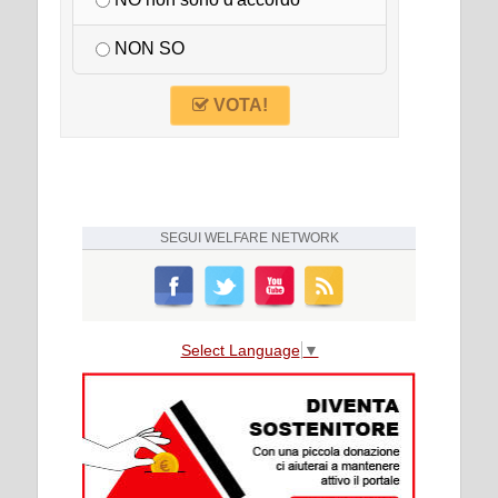
NO non sono d'accordo
NON SO
VOTA!
SEGUI
WELFARE NETWORK
Select Language
▼