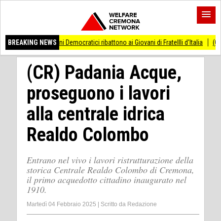
 Giovani Democratici ribattono ai Giovani di Fratellli d'Italia
BREAKING NEWS
(CR) Ponte sul Mor
(CR) Padania Acque,
proseguono i lavori
alla centrale idrica
Realdo Colombo
Entrano nel vivo i lavori ristrutturazione della
storica Centrale Realdo Colombo di Cremona,
il primo acquedotto cittadino inaugurato nel
1910.
Martedì 04 Febbraio 2025
|
Scritto da
Redazione