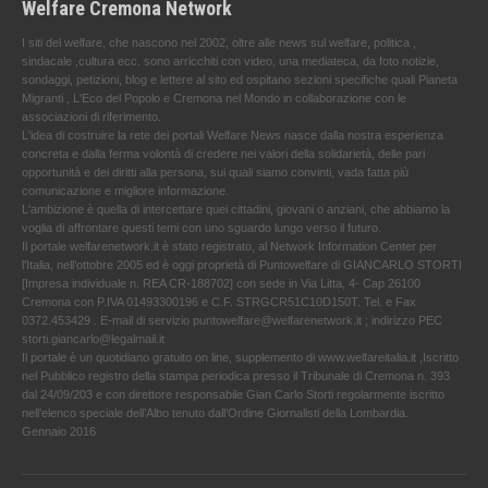
Welfare Cremona Network
I siti del welfare, che nascono nel 2002, oltre alle news sul welfare, politica ,
sindacale ,cultura ecc. sono arricchiti con video, una mediateca, da foto notizie,
sondaggi, petizioni, blog e lettere al sito ed ospitano sezioni specifiche quali Pianeta
Migranti , L'Eco del Popolo e Cremona nel Mondo in collaborazione con le
associazioni di riferimento.
L'idea di costruire la rete dei portali Welfare News nasce dalla nostra esperienza
concreta e dalla ferma volontà di credere nei valori della solidarietà, delle pari
opportunità e dei diritti alla persona, sui quali siamo convinti, vada fatta più
comunicazione e migliore informazione.
L'ambizione è quella di intercettare quei cittadini, giovani o anziani, che abbiamo la
voglia di affrontare questi temi con uno sguardo lungo verso il futuro.
Il portale welfarenetwork.it è stato registrato, al Network Information Center per
l'Italia, nell’ottobre 2005 ed è oggi proprietà di Puntowelfare di GIANCARLO STORTI
[Impresa individuale n. REA CR-188702] con sede in Via Litta, 4- Cap 26100
Cremona con P.IVA 01493300196 e C.F. STRGCR51C10D150T. Tel. e Fax
0372.453429 . E-mail di servizio puntowelfare@welfarenetwork.it ; indirizzo PEC
storti.giancarlo@legalmail.it
Il portale è un quotidiano gratuito on line, supplemento di www.welfareitalia.it ,Iscritto
nel Pubblico registro della stampa periodica presso il Tribunale di Cremona n. 393
dal 24/09/203 e con direttore responsabile Gian Carlo Storti regolarmente iscritto
nell’elenco speciale dell’Albo tenuto dall’Ordine Giornalisti della Lombardia.
Gennaio 2016