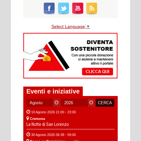
Select Language
▼
Eventi e iniziative
10 Agosto 2026 21:00 - 23:00
Cremona
La Notte di San Lorenzo
30 Agosto 2026 06:38 - 09:00