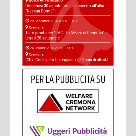
Bosco ex Parmigiano
Domenica 30 agosto torna il concerto all’alba
“Nessun Dorma”
20 Settembre 2026 09:00 - 14:00
Cremona
Tutto pronto per “LMC - La Mezza di Cremona” si
terra il 20 settembre
24 Ottobre 2026 21:00 - 23:00
Cremona
(CR) I Cordigliera festeggiano il 50 anni di attività