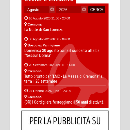
10 Agosto 2026 21:00 - 23:00
Cremona
La Notte di San Lorenzo
30 Agosto 2026 06:38 - 09:00
Bosco ex Parmigiano
Domenica 30 agosto torna il concerto all’alba
“Nessun Dorma”
20 Settembre 2026 09:00 - 14:00
Cremona
Tutto pronto per “LMC - La Mezza di Cremona” si
terra il 20 settembre
24 Ottobre 2026 21:00 - 23:00
Cremona
(CR) I Cordigliera festeggiano il 50 anni di attività