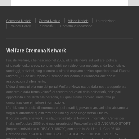
Cremona Notizie
Crema Notizie
Milano Notizie
La redazione
Privacy Policy
Pubblicità
Contatta la redazione
Welfare Cremona Network
I siti del welfare, che nascono nel 2002, oltre alle news sul welfare, politica ,
sindacale ,cultura ecc. sono arricchiti con video, una mediateca, da foto notizie,
sondaggi, petizioni, blog e lettere al sito ed ospitano sezioni specifiche quali Pianeta
Migranti , L'Eco del Popolo e Cremona nel Mondo in collaborazione con le
associazioni di riferimento.
L'idea di costruire la rete dei portali Welfare News nasce dalla nostra esperienza
concreta e dalla ferma volontà di credere nei valori della solidarietà, delle pari
opportunità e dei diritti alla persona, sui quali siamo convinti, vada fatta più
comunicazione e migliore informazione.
L'ambizione è quella di intercettare quei cittadini, giovani o anziani, che abbiamo la
voglia di affrontare questi temi con uno sguardo lungo verso il futuro.
Il portale welfarenetwork.it è stato registrato, al Network Information Center per
l'Italia, nell’ottobre 2005 ed è oggi proprietà di Puntowelfare di GIANCARLO STORTI
[Impresa individuale n. REA CR-188702] con sede in Via Litta, 4- Cap 26100
Cremona con P.IVA 01493300196 e C.F. STRGCR51C10D150T. Tel. e Fax