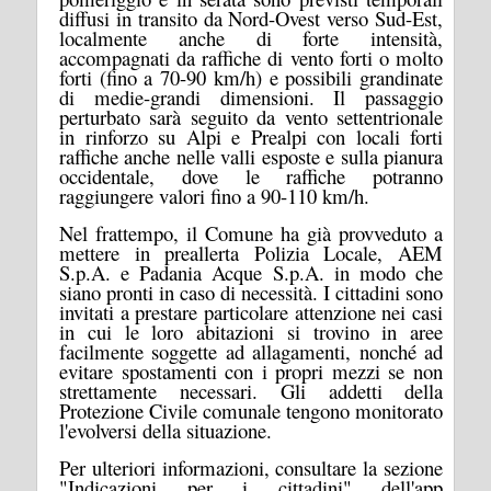
diffusi in transito da Nord-Ovest verso Sud-Est,
localmente anche di forte intensità,
accompagnati da raffiche di vento forti o molto
forti (fino a 70-90 km/h) e possibili grandinate
di medie-grandi dimensioni. Il passaggio
perturbato sarà seguito da vento settentrionale
in rinforzo su Alpi e Prealpi con locali forti
raffiche anche nelle valli esposte e sulla pianura
occidentale, dove le raffiche potranno
raggiungere valori fino a 90-110 km/h.
Nel frattempo, il Comune ha già provveduto a
mettere in preallerta Polizia Locale, AEM
S.p.A. e Padania Acque S.p.A. in modo che
siano pronti in caso di necessità. I cittadini sono
invitati a prestare particolare attenzione nei casi
in cui le loro abitazioni si trovino in aree
facilmente soggette ad allagamenti, nonché ad
evitare spostamenti con i propri mezzi se non
strettamente necessari.
Gli addetti della
Protezione Civile comunale tengono monitorato
l'evolversi della situazione.
Per ulteriori informazioni, consultare la sezione
"Indicazioni per i cittadini" dell'app