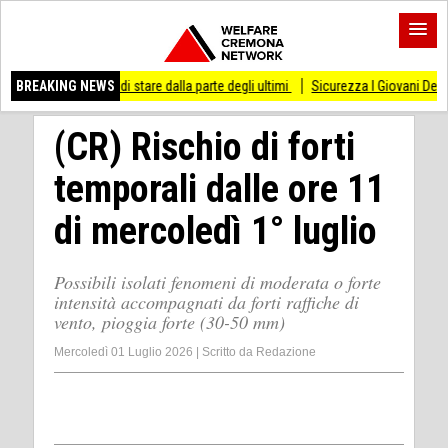
esso di stare dalla parte degli ultimi
BREAKING NEWS
Sicurezza I Giovani Democratici ribattono 
(CR) Rischio di forti
temporali dalle ore 11
di mercoledì 1° luglio
Possibili isolati fenomeni di moderata o forte
intensità accompagnati da forti raffiche di
vento, pioggia forte (30-50 mm)
Mercoledì 01 Luglio 2026
|
Scritto da
Redazione