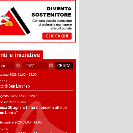
nti e iniziative
Agosto 2026 21:00 - 23:00
mona
tte di San Lorenzo
Agosto 2026 06:38 - 09:00
co ex Parmigiano
ica 30 agosto torna il concerto all’alba
un Dorma”
Settembre 2026 09:00 - 14:00
mona