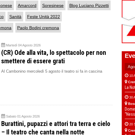
monese
Amarcord
Soresinese
Blog Luciano Pizzetti
co
Sanità
Feste Unità 2022
remona
Paolo Bodini cremona
Martedì 04 Agosto 2026
(CR) Ode alla vita, lo spettacolo per non
Eve
smettere di essere grati
Al Cambonino mercoledì 5 agosto il teatro si fa in cascina
10 
Cre
La No
30 
Bos
Domen
“Ness
Sabato 01 Agosto 2026
Burattini, pupazzi e attori tra terra e cielo
20 
– Il teatro che canta nella notte
Cre