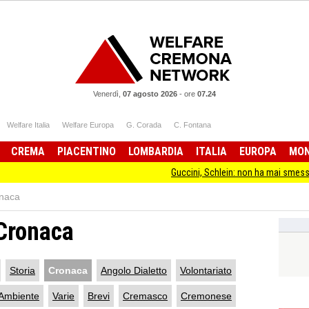
Venerdì,
07 agosto 2026
-
ore
07.24
Welfare Italia
Welfare Europa
G. Corada
C. Fontana
CREMA
PIACENTINO
LOMBARDIA
ITALIA
EUROPA
MO
Guccini, Schlein: non ha mai smesso di stare dal
naca
Cronaca
Storia
Cronaca
Angolo Dialetto
Volontariato
Ambiente
Varie
Brevi
Cremasco
Cremonese