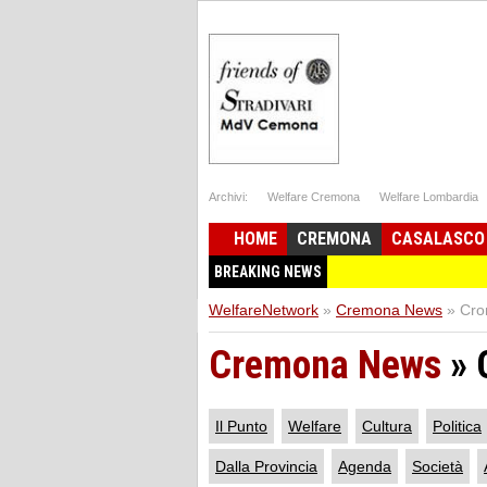
Archivi:
Welfare Cremona
Welfare Lombardia
HOME
CREMONA
CASALASCO
BREAKING NEWS
WelfareNetwork
»
Cremona News
»
Cro
Cremona News
»
Il Punto
Welfare
Cultura
Politica
Dalla Provincia
Agenda
Società