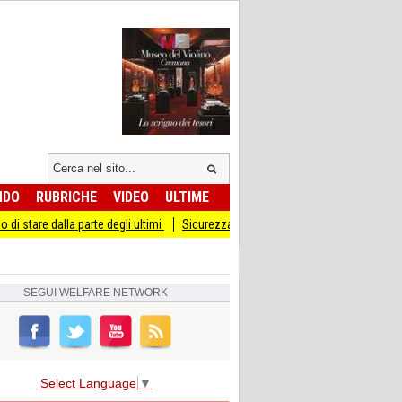
NDO
RUBRICHE
VIDEO
ULTIME
la parte degli ultimi
Sicurezza I Giovani Democratici ribattono ai Giovani di Fra
SEGUI
WELFARE NETWORK
Select Language
▼