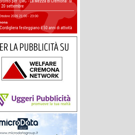
 pronto per “LMC - La Mezza di Cremona” si
il 20 settembre
Ottobre 2026 21:00 - 23:00
mona
 Cordigliera festeggiano il 50 anni di attività