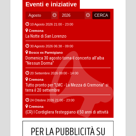
Eventi e iniziative
10 Agosto 2026 21:00 - 23:00
Cremona
La Notte di San Lorenzo
30 Agosto 2026 06:38 - 09:00
Bosco ex Parmigiano
Domenica 30 agosto torna il concerto all’alba
“Nessun Dorma”
20 Settembre 2026 09:00 - 14:00
Cremona
Tutto pronto per “LMC - La Mezza di Cremona” si
terra il 20 settembre
24 Ottobre 2026 21:00 - 23:00
Cremona
(CR) I Cordigliera festeggiano il 50 anni di attività