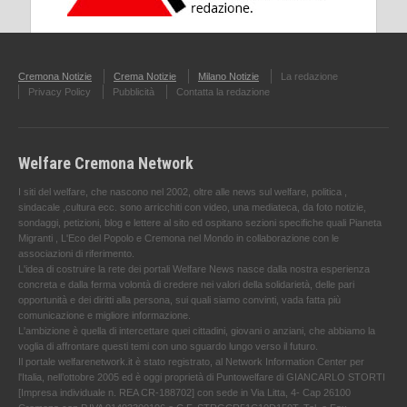
Cremona Notizie
Crema Notizie
Milano Notizie
La redazione
Privacy Policy
Pubblicità
Contatta la redazione
Welfare Cremona Network
I siti del welfare, che nascono nel 2002, oltre alle news sul welfare, politica ,
sindacale ,cultura ecc. sono arricchiti con video, una mediateca, da foto notizie,
sondaggi, petizioni, blog e lettere al sito ed ospitano sezioni specifiche quali Pianeta
Migranti , L'Eco del Popolo e Cremona nel Mondo in collaborazione con le
associazioni di riferimento.
L'idea di costruire la rete dei portali Welfare News nasce dalla nostra esperienza
concreta e dalla ferma volontà di credere nei valori della solidarietà, delle pari
opportunità e dei diritti alla persona, sui quali siamo convinti, vada fatta più
comunicazione e migliore informazione.
L'ambizione è quella di intercettare quei cittadini, giovani o anziani, che abbiamo la
voglia di affrontare questi temi con uno sguardo lungo verso il futuro.
Il portale welfarenetwork.it è stato registrato, al Network Information Center per
l'Italia, nell’ottobre 2005 ed è oggi proprietà di Puntowelfare di GIANCARLO STORTI
[Impresa individuale n. REA CR-188702] con sede in Via Litta, 4- Cap 26100