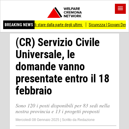
so di stare dalla parte degli ultimi
BREAKING NEWS
Sicurezza I Giovani Democratici ribattono a
(CR) Servizio Civile
Universale, le
domande vanno
presentate entro il 18
febbraio
Sono 120 i posti disponibili per 83 sedi nella
nostra provincia e 13 i progetti proposti
Mercoledì 08 Gennaio 2025
|
Scritto da
Redazione