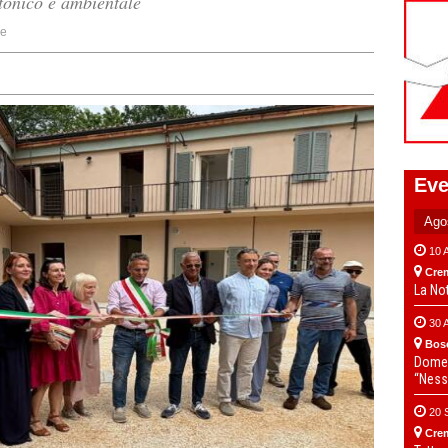
ttonico e ambientale
ne
Eve
10 
Cre
La No
30 
Bos
Domen
“Ness
20 
Cre