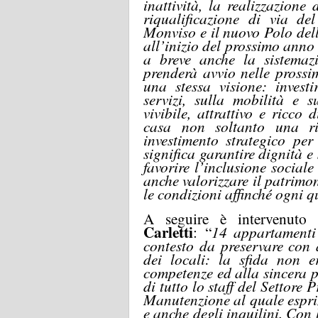
inattività, la realizzazione
riqualificazione di via de
Monviso e il nuovo Polo del
all’inizio del prossimo anno 
a breve anche la sistemaz
prenderà avvio nelle prossi
una stessa visione: investi
servizi, sulla mobilità e s
vivibile, attrattivo e ricco
casa non soltanto una r
investimento strategico per 
significa garantire dignità e 
favorire l’inclusione sociale
anche valorizzare il patrimo
le condizioni affinché ogni q
A seguire è intervenuto 
Carletti
:
“
14 appartamenti
contesto da preservare con a
dei locali: la sfida non e
competenze ed alla sincera 
di tutto lo staff del Settor
Manutenzione al quale espr
e anche degli inquilini
. Con 