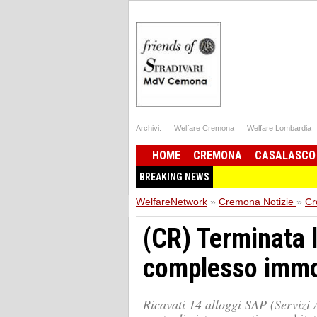
Archivi:
Welfare Cremona
Welfare Lombardia
HOME
CREMONA
CASALASCO
BREAKING NEWS
WelfareNetwork
»
Cremona Notizie
»
Cr
(CR) Terminata l
complesso immob
Ricavati 14 alloggi SAP (Servizi 