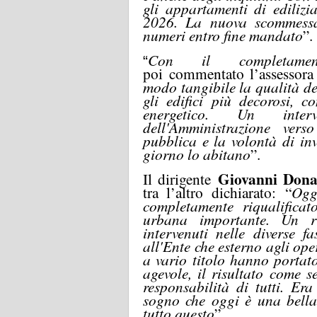
gli appartamenti di edilizi
2026. La nuova scommessa
numeri entro fine mandato
”.
Con il completame
“
poi
commenta
to
l’assessor
modo tangibile la qualità de
gli edifici più decorosi, co
energetico. Un interv
dell'Amministrazione vers
pubblica e la volontà di inv
giorno lo abitano
”.
Giovanni Dona
Il dirigente
tra l’altro dichiarato:
“
Oggi
completamente riqualificat
urbana importante. Un r
intervenuti nelle diverse f
all'Ente che esterno agli op
a vario titolo hanno portat
agevole, il risultato come s
responsabilità di tutti. E
sogno che oggi è una bella r
tutto questo
”.