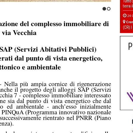
Tutto
terra 
1
2
24 
cazione del complesso immobiliare di
Cre
(CR) I
via Vecchia
 SAP (Servizi Abitativi Pubblici)
rati dal punto di vista energetico,
ttonico e ambientale
 Nella più ampia cornice di rigenerazione
 anche il progetto degli alloggi SAP (Servizi
ecchia 7 - complesso immobiliare interessato
e sia dal punto di vista energetico che dal
ico ed ambientale - anch’esso inizialmente
ndo PINQuA (Programma innovativo nazionale
 e successivamente rientrato nel PNRR (Piano
enza).