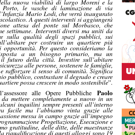
 della nuova viabilità di largo Moreni e la
l Porto, le vasche di laminazione di via
l’Infanzia Mario Lodi, che verrà inaugurato
scolastico. A questi interventi si aggiungerà
ione attesa del ponte sul Morbasco, che
me settimane
.
Interventi diversi ma uniti da
re sulla qualità degli spazi pubblici, sui
ull’abitare per costruire un quartiere più
 di opportunità. Per questo consideriamo la
isposta a un bisogno primario, ma un
il futuro della città. Investire sull’abitare
sicurezza alle persone, sostenere le famiglie,
 e rafforzare il senso di comunità. Significa
nio pubblico, contrastare il degrado e creare
uartiere possa crescere in modo sostenibile
”.
Paolo
l’assessore alle Opere Pubbliche
 da mettere completamente a nuovo in un
lcuni inquilini sempre presenti all’interno
ra facile ma l’abbiamo vinta grazie alle
passione messa in campo grazie all’impegno
e Programmazione Progettazione, Esecuzione e
imo gratitudine,
delle ditte, delle maestranze
la riqualificazione di questi alloggi sono 19