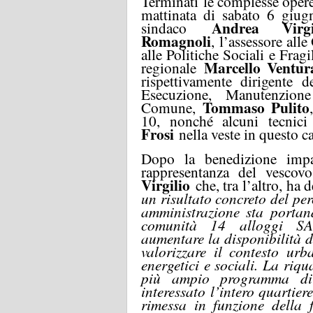
Terminati
le complesse oper
mattinata di sabato 6 giu
Andrea Virgi
sindaco
Romagnoli
,
l’assessore all
alle Politiche Sociali e Fragi
Marcello Ventur
regionale
rispettivamente dirigente 
Esecuzione, Manutenzion
Tommaso Pulito
Comune,
10, nonché alcuni tecnici
Frosi
nella veste in questo cas
Dopo la benedizione imp
rappresentanza del vescov
Virgilio
che, tra l’altro, ha 
un risultato concreto del pe
amministrazione sta portand
comunità 14 alloggi SAP 
aumentare la disponibilità d
valorizzare il contesto urb
energetici e sociali. La riqu
più ampio programma di 
interessato l’intero quartier
rimessa in funzione della