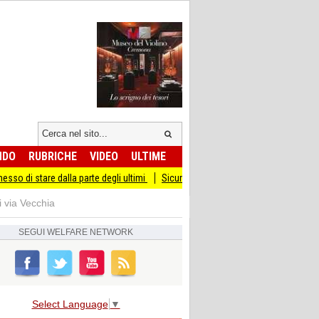
NDO
RUBRICHE
VIDEO
ULTIME
lla parte degli ultimi
Sicurezza I Giovani Democratici ribattono ai Giovani di Fr
i via Vecchia
SEGUI
WELFARE NETWORK
Select Language
▼