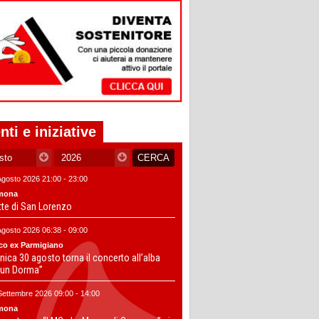
nti e iniziative
Agosto 2026 21:00 - 23:00
mona
tte di San Lorenzo
Agosto 2026 06:38 - 09:00
co ex Parmigiano
ica 30 agosto torna il concerto all’alba
un Dorma”
Settembre 2026 09:00 - 14:00
mona