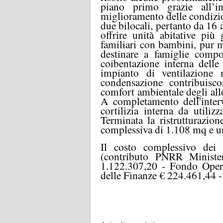
piano primo grazie all’i
miglioramento delle condizion
due bilocali, pertanto da 16 a
offrire unità abitative più
familiari con bambini, pur m
destinare a famiglie comp
coibentazione interna delle 
impianto di ventilazione 
condensazione contribuisc
comfort ambientale degli all
A completamento dell'interv
cortilizia interna da util
Terminata la ristrutturazion
complessiva di 1.108 mq e un
Il costo complessivo dei
(contributo PNRR Minister
1.122.307,20 - Fondo Opere
delle Finanze € 224.461,44 