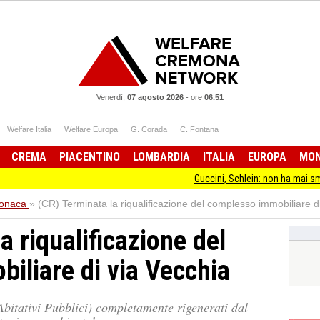
Venerdì,
07 agosto 2026
-
ore
06.51
Welfare Italia
Welfare Europa
G. Corada
C. Fontana
CREMA
PIACENTINO
LOMBARDIA
ITALIA
EUROPA
MO
Guccini, Schlein: non ha mai smesso di stare da
onaca
»
(CR) Terminata la riqualificazione del complesso immobiliare d
a riqualificazione del
iliare di via Vecchia
Abitativi Pubblici) completamente rigenerati dal