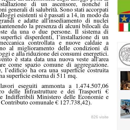
nstallazione di un ascensore, nonché il
i generali di salubrità. Sono stati accorpati
lloggi esistenti si è passati a 14, in modo da
 grandi e adatte all'insediamento di nuclei
antenendo la presenza di alcuni bilocali da
oste da una o due persone. Il sistema di
superfici disperdenti, l’installazione di un
meccanica controllata e nuove caldaie a
ono al miglioramento delle condizioni di
oggi e alla riduzione dei consumi energetici.
ento è stata data una nuova veste all'area
izzare come spazio comune di aggregazione.
e, l’edificio ha ora una superficie costruita
a superficie esterna di 511 mq.
 lavori eseguiti ammonta a 1.474.507,06
o delle Infrastrutture e dei Trasporti €
 Indifferibili Ministero delle Economie e
- Contributo comunale € 127.738,42).
826 visite