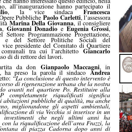
e
che hanno interessato questo edificio, nella
gno,
all’inaugurazione hanno partecipato
il
lio
Francesca
,
la vice sindaca
Paolo Carletti
e Opere Pubbliche
, l’assessora
Marina Della Giovanna
lità
,
il consigliere
a
Giovanni Donadio
Eugenia Grossi
,
e
,
del Settore Programmazione Progettazione,
e e del Settore Politiche Sociali del
, vice presidente del Comitato di Quartiere
Giancarlo
 comunali tra cui l’architetto
o di di rettore dei lavori.
Gianpaolo Maccagni
artita da don
, in
Andrea
o, ha preso la parola il sindaco
detto:
“
La conclusione di questo intervento è
rcorso di rigenerazione urbana che la nostra
o avanti nel quartiere Po. Restituire alla
completamente riqualificati significa
i abitazioni pubbliche di qualità, ma anche
ano, migliorandone gli aspetti ambientali,
alificazione di via Vecchia si inserisce in un
investimenti che negli ultimi anni ha
e con la riqualificazione dell’area Frazzi, la
 fontana di piazza Cadorna dopo anni di