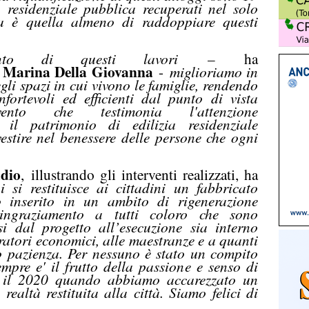
a residenziale pubblica recuperati nel solo
 è quella almeno di raddoppiare questi
nto di questi lavori
–
ha
Marina Della Giovanna
a
-
miglioriamo in
gli spazi in cui vivono le famiglie, rendendo
nfortevoli ed efficienti dal punto di vista
ento che testimonia l'attenzione
o il patrimonio di edilizia residenziale
estire nel benessere delle persone che ogni
dio
,
illustrando gli interventi realizzati, ha
 si restituisce ai cittadini un fabbricato
o inserito in un ambito di rigenerazione
ingraziamento a tutti coloro che sono
asi dal progetto all’esecuzione sia interno
eratori economici, alle maestranze e a quanti
o pazienza. Per nessuno è stato un compito
empre e' il frutto della passione e senso di
ra il 2020 quando abbiamo accarezzato un
ealtà restituita alla città. Siamo felici di