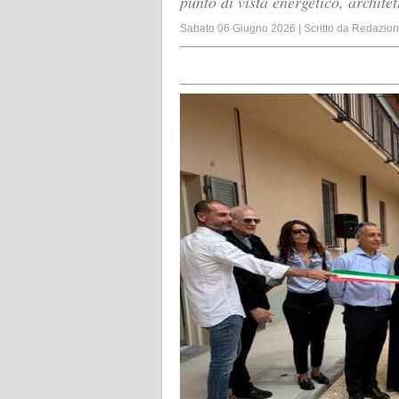
punto di vista energetico, archite
Sabato 06 Giugno 2026
|
Scritto da
Redazio