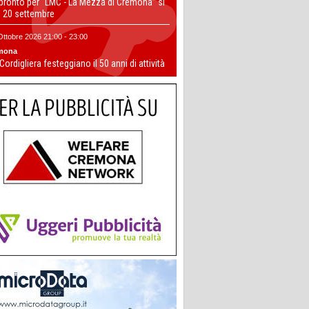
 pronto per “LMC - La Mezza di Cremona” si
il 20 settembre
Ottobre 2026 21:00 - 23:00
mona
 Cordigliera festeggiano il 50 anni di attività