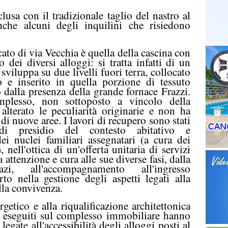
lusa con il tradizionale taglio del nastro al
che alcuni degli inquilini che risiedono
ato di via Vecchia è quella della cascina con
o dei diversi alloggi: si tratta infatti di un
 sviluppa su due livelli fuori terra, collocato
o e inserito in quella porzione di tessuto
to dalla presenza della grande fornace Frazzi.
omplesso, non sottoposto a vincolo della
lterato le peculiarità originarie e non ha
i nuove aree. I lavori di recupero sono stati
 di presidio del contesto abitativo e
i nuclei familiari assegnatari (a cura dei
nell'ottica di un'offerta unitaria di servizi
a attenzione e cura alle sue diverse fasi, dalla
zi, all'accompagnamento all'ingresso
rto nella gestione degli aspetti legati alla
lla convivenza.
rgetico e alla riqualificazione architettonica
ti eseguiti sul complesso immobiliare hanno
egate all'accessibilità degli alloggi posti al