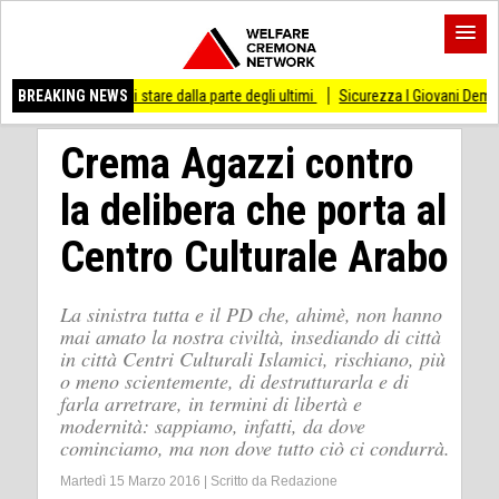
smesso di stare dalla parte degli ultimi
BREAKING NEWS
Sicurezza I Giovani Democratici ribatto
Crema Agazzi contro
la delibera che porta al
Centro Culturale Arabo
La sinistra tutta e il PD che, ahimè, non hanno
mai amato la nostra civiltà, insediando di città
in città Centri Culturali Islamici, rischiano, più
o meno scientemente, di destrutturarla e di
farla arretrare, in termini di libertà e
modernità: sappiamo, infatti, da dove
cominciamo, ma non dove tutto ciò ci condurrà.
Martedì 15 Marzo 2016
|
Scritto da
Redazione