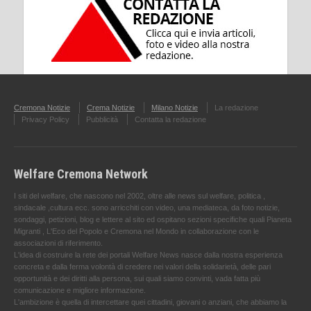
Cremona Notizie
Crema Notizie
Milano Notizie
La redazione
Privacy Policy
Pubblicità
Contatta la redazione
Welfare Cremona Network
I siti del welfare, che nascono nel 2002, oltre alle news sul welfare, politica ,
sindacale ,cultura ecc. sono arricchiti con video, una mediateca, da foto notizie,
sondaggi, petizioni, blog e lettere al sito ed ospitano sezioni specifiche quali Pianeta
Migranti , L'Eco del Popolo e Cremona nel Mondo in collaborazione con le
associazioni di riferimento.
L'idea di costruire la rete dei portali Welfare News nasce dalla nostra esperienza
concreta e dalla ferma volontà di credere nei valori della solidarietà, delle pari
opportunità e dei diritti alla persona, sui quali siamo convinti, vada fatta più
comunicazione e migliore informazione.
L'ambizione è quella di intercettare quei cittadini, giovani o anziani, che abbiamo la