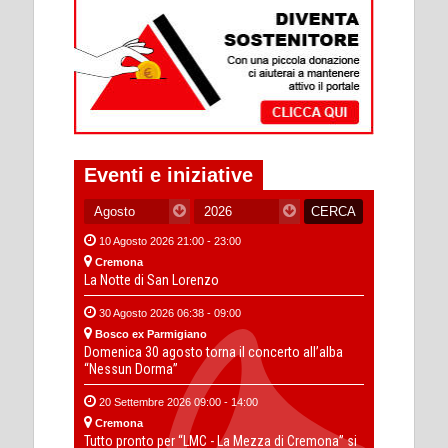
Eventi e iniziative
10 Agosto 2026 21:00 - 23:00
Cremona
La Notte di San Lorenzo
30 Agosto 2026 06:38 - 09:00
Bosco ex Parmigiano
Domenica 30 agosto torna il concerto all’alba
“Nessun Dorma”
20 Settembre 2026 09:00 - 14:00
Cremona
Tutto pronto per “LMC - La Mezza di Cremona” si