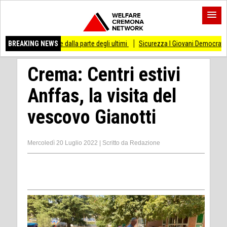
o di stare dalla parte degli ultimi
BREAKING NEWS
Sicurezza I Giovani Democratici ribattono ai 
Crema: Centri estivi
Anffas, la visita del
vescovo Gianotti
Mercoledì 20 Luglio 2022
|
Scritto da
Redazione