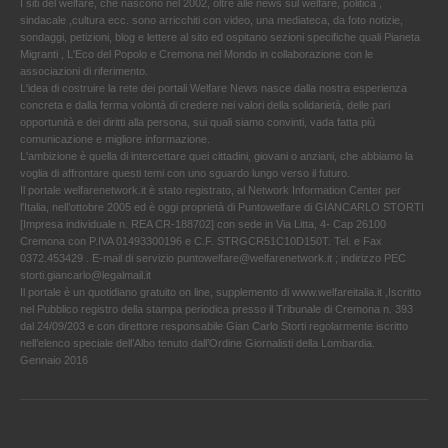
I siti del welfare, che nascono nel 2002, oltre alle news sul welfare, politica ,
sindacale ,cultura ecc. sono arricchiti con video, una mediateca, da foto notizie,
sondaggi, petizioni, blog e lettere al sito ed ospitano sezioni specifiche quali Pianeta
Migranti , L'Eco del Popolo e Cremona nel Mondo in collaborazione con le
associazioni di riferimento.
L'idea di costruire la rete dei portali Welfare News nasce dalla nostra esperienza
concreta e dalla ferma volontà di credere nei valori della solidarietà, delle pari
opportunità e dei diritti alla persona, sui quali siamo convinti, vada fatta più
comunicazione e migliore informazione.
L'ambizione è quella di intercettare quei cittadini, giovani o anziani, che abbiamo la
voglia di affrontare questi temi con uno sguardo lungo verso il futuro.
Il portale welfarenetwork.it è stato registrato, al Network Information Center per
l'Italia, nell’ottobre 2005 ed è oggi proprietà di Puntowelfare di GIANCARLO STORTI
[Impresa individuale n. REA CR-188702] con sede in Via Litta, 4- Cap 26100
Cremona con P.IVA 01493300196 e C.F. STRGCR51C10D150T. Tel. e Fax
0372.453429 . E-mail di servizio puntowelfare@welfarenetwork.it ; indirizzo PEC
storti.giancarlo@legalmail.it
Il portale è un quotidiano gratuito on line, supplemento di www.welfareitalia.it ,Iscritto
nel Pubblico registro della stampa periodica presso il Tribunale di Cremona n. 393
dal 24/09/203 e con direttore responsabile Gian Carlo Storti regolarmente iscritto
nell’elenco speciale dell’Albo tenuto dall’Ordine Giornalisti della Lombardia.
Gennaio 2016