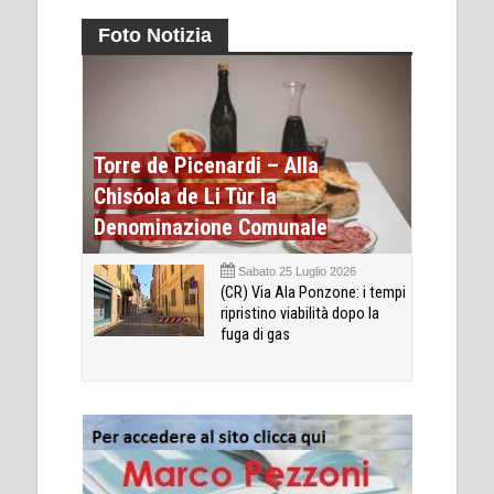
Foto Notizia
Torre de Picenardi – Alla
Chisóola de Li Tùr la
Denominazione Comunale
Sabato 25 Luglio 2026
(CR) Via Ala Ponzone: i tempi
ripristino viabilità dopo la
fuga di gas