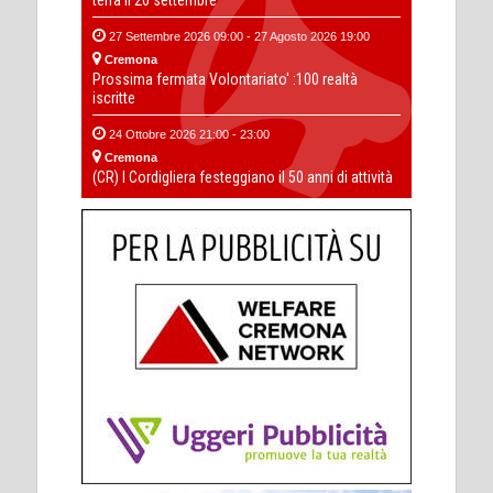
terra il 20 settembre
27 Settembre 2026 09:00 - 27 Agosto 2026 19:00
Cremona
Prossima fermata Volontariato' :100 realtà
iscritte
24 Ottobre 2026 21:00 - 23:00
Cremona
(CR) I Cordigliera festeggiano il 50 anni di attività