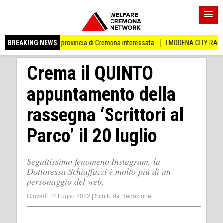
 Anche provincia di Cremona interessata.
BREAKING NEWS
I MODENA CITY RAMBLERS ARRIVA
Crema il QUINTO
appuntamento della
rassegna ‘Scrittori al
Parco’ il 20 luglio
Seguitissimo fenomeno Instagram, la
Dottoressa Schiaffazzi è molto più di un
personaggio del web.
Giovedì 14 Luglio 2022
|
Scritto da
Redazione