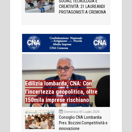
SUONO, TECNOLOGIA E
CREATIVITÀ: 21 LAUREANDI
PROTAGONISTI A CREMONA
Edilizia lombarda, CNA: Con
l’incertezza geopolitica, oltre
150mila imprese rischiano
Domenica 05 Luglio 2026
Consiglio CNA Lombardia
Pres. Bozzini:Competitività e
innovazione