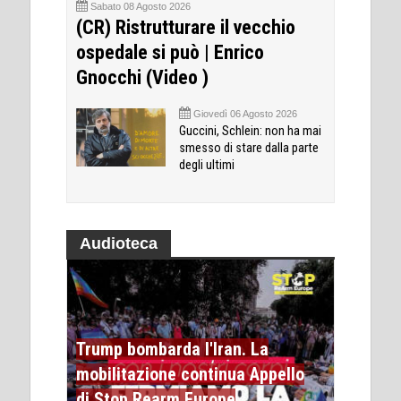
Sabato 08 Agosto 2026
(CR) Ristrutturare il vecchio
ospedale si può | Enrico
Gnocchi (Video )
Giovedì 06 Agosto 2026
Guccini, Schlein: non ha mai
smesso di stare dalla parte
degli ultimi
Audioteca
Trump bombarda l'Iran. La
mobilitazione continua Appello
di Stop Rearm Europe