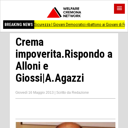
BREAKING NEWS
Sicurezza I Giovani Democratici ribattono ai Giovani di Fratellli d'Italia
(CR)
Crema
impoverita.Rispondo a
Alloni e
Giossi|A.Agazzi
Giovedì 16 Maggio 2013
|
Scritto da
Redazione