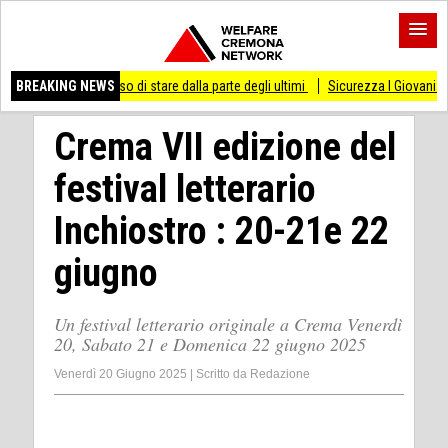
 smesso di stare dalla parte degli ultimi
BREAKING NEWS
Sicurezza I Giovani Democratici ribatto
Crema VII edizione del
festival letterario
Inchiostro : 20-21e 22
giugno
Un festival letterario originale a Crema Venerdì
20, Sabato 21 e Domenica 22 giugno 2025
Venerdì 20 Giugno 2025
|
Scritto da
Redazione