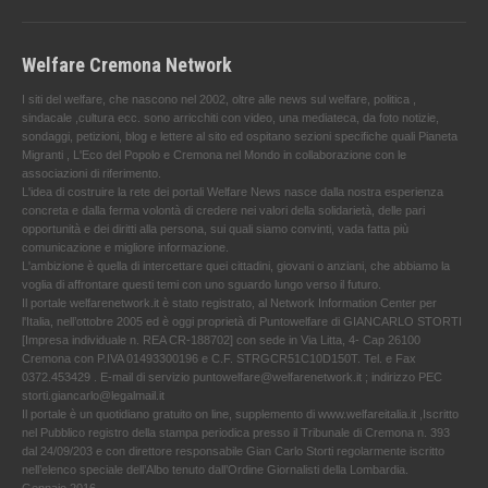
Welfare Cremona Network
I siti del welfare, che nascono nel 2002, oltre alle news sul welfare, politica ,
sindacale ,cultura ecc. sono arricchiti con video, una mediateca, da foto notizie,
sondaggi, petizioni, blog e lettere al sito ed ospitano sezioni specifiche quali Pianeta
Migranti , L'Eco del Popolo e Cremona nel Mondo in collaborazione con le
associazioni di riferimento.
L'idea di costruire la rete dei portali Welfare News nasce dalla nostra esperienza
concreta e dalla ferma volontà di credere nei valori della solidarietà, delle pari
opportunità e dei diritti alla persona, sui quali siamo convinti, vada fatta più
comunicazione e migliore informazione.
L'ambizione è quella di intercettare quei cittadini, giovani o anziani, che abbiamo la
voglia di affrontare questi temi con uno sguardo lungo verso il futuro.
Il portale welfarenetwork.it è stato registrato, al Network Information Center per
l'Italia, nell’ottobre 2005 ed è oggi proprietà di Puntowelfare di GIANCARLO STORTI
[Impresa individuale n. REA CR-188702] con sede in Via Litta, 4- Cap 26100
Cremona con P.IVA 01493300196 e C.F. STRGCR51C10D150T. Tel. e Fax
0372.453429 . E-mail di servizio puntowelfare@welfarenetwork.it ; indirizzo PEC
storti.giancarlo@legalmail.it
Il portale è un quotidiano gratuito on line, supplemento di www.welfareitalia.it ,Iscritto
nel Pubblico registro della stampa periodica presso il Tribunale di Cremona n. 393
dal 24/09/203 e con direttore responsabile Gian Carlo Storti regolarmente iscritto
nell’elenco speciale dell’Albo tenuto dall’Ordine Giornalisti della Lombardia.
Gennaio 2016