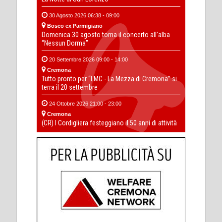
30 Agosto 2026 06:38 - 09:00
Bosco ex Parmigiano
Domenica 30 agosto torna il concerto all’alba
“Nessun Dorma”
20 Settembre 2026 09:00 - 14:00
Cremona
Tutto pronto per “LMC - La Mezza di Cremona” si
terra il 20 settembre
24 Ottobre 2026 21:00 - 23:00
Cremona
(CR) I Cordigliera festeggiano il 50 anni di attività