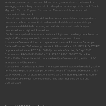
sindacale ,cultura ecc. sono arricchiti con video, una mediateca, da foto notizie,
sondaggi, petizioni, blog e lettere al sito ed ospitano sezioni specifiche quali Pianeta
Migranti , L'Eco del Popolo e Cremona nel Mondo in collaborazione con le
associazioni di riferimento.
L'idea di costruire la rete dei portali Welfare News nasce dalla nostra esperienza
concreta e dalla ferma volontà di credere nei valori della solidarietà, delle pari
opportunità e dei diritti alla persona, sui quali siamo convinti, vada fatta più
comunicazione e migliore informazione.
L'ambizione è quella di intercettare quei cittadini, giovani o anziani, che abbiamo la
voglia di affrontare questi temi con uno sguardo lungo verso il futuro.
Il portale welfarenetwork.it è stato registrato, al Network Information Center per
l'Italia, nell’ottobre 2005 ed è oggi proprietà di Puntowelfare di GIANCARLO STORTI
[Impresa individuale n. REA CR-188702] con sede in Via Litta, 4- Cap 26100
Cremona con P.IVA 01493300196 e C.F. STRGCR51C10D150T. Tel. e Fax
0372.453429 . E-mail di servizio puntowelfare@welfarenetwork.it ; indirizzo PEC
storti.giancarlo@legalmail.it
Il portale è un quotidiano gratuito on line, supplemento di www.welfareitalia.it ,Iscritto
nel Pubblico registro della stampa periodica presso il Tribunale di Cremona n. 393
dal 24/09/203 e con direttore responsabile Gian Carlo Storti regolarmente iscritto
nell’elenco speciale dell’Albo tenuto dall’Ordine Giornalisti della Lombardia.
Gennaio 2016