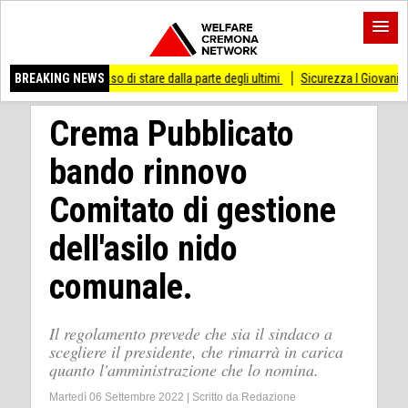
i smesso di stare dalla parte degli ultimi
BREAKING NEWS
Sicurezza I Giovani Democratici ribatt
Crema Pubblicato
bando rinnovo
Comitato di gestione
dell'asilo nido
comunale.
Il regolamento prevede che sia il sindaco a
scegliere il presidente, che rimarrà in carica
quanto l'amministrazione che lo nomina.
Martedì 06 Settembre 2022
|
Scritto da
Redazione