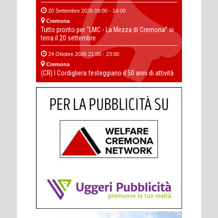
20 Settembre 2026 09:00 - 14:00
Cremona
Tutto pronto per “LMC - La Mezza di Cremona” si
terra il 20 settembre
24 Ottobre 2026 21:00 - 23:00
Cremona
(CR) I Cordigliera festeggiano il 50 anni di attività