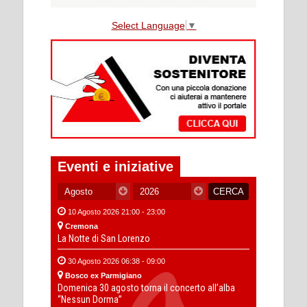
Select Language
▼
Eventi e iniziative
10 Agosto 2026 21:00 - 23:00
Cremona
La Notte di San Lorenzo
30 Agosto 2026 06:38 - 09:00
Bosco ex Parmigiano
Domenica 30 agosto torna il concerto all’alba
“Nessun Dorma”