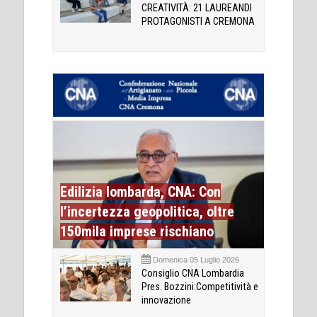
CREATIVITÀ: 21 LAUREANDI
PROTAGONISTI A CREMONA
Edilizia lombarda, CNA: Con
l’incertezza geopolitica, oltre
150mila imprese rischiano
Domenica 05 Luglio 2026
Consiglio CNA Lombardia
Pres. Bozzini:Competitività e
innovazione