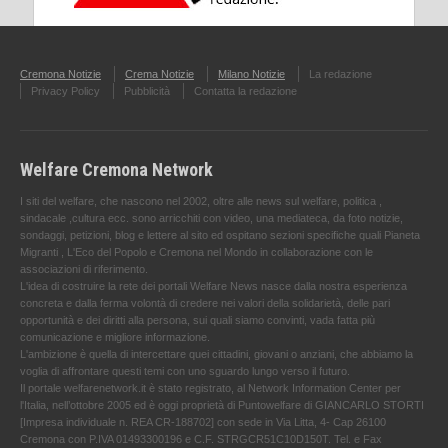
Cremona Notizie
Crema Notizie
Milano Notizie
La redazione
Privacy Policy
Pubblicità
Contatta la redazione
Welfare Cremona Network
I siti del welfare, che nascono nel 2002, oltre alle news sul welfare, politica ,
sindacale ,cultura ecc. sono arricchiti con video, una mediateca, da foto notizie,
sondaggi, petizioni, blog e lettere al sito ed ospitano sezioni specifiche quali Pianeta
Migranti , L'Eco del Popolo e Cremona nel Mondo in collaborazione con le
associazioni di riferimento.
L'idea di costruire la rete dei portali Welfare News nasce dalla nostra esperienza
concreta e dalla ferma volontà di credere nei valori della solidarietà, delle pari
opportunità e dei diritti alla persona, sui quali siamo convinti, vada fatta più
comunicazione e migliore informazione.
L'ambizione è quella di intercettare quei cittadini, giovani o anziani, che abbiamo la
voglia di affrontare questi temi con uno sguardo lungo verso il futuro.
Il portale welfarenetwork.it è stato registrato, al Network Information Center per
l'Italia, nell’ottobre 2005 ed è oggi proprietà di Puntowelfare di GIANCARLO STORTI
[Impresa individuale n. REA CR-188702] con sede in Via Litta, 4- Cap 26100
Cremona con P.IVA 01493300196 e C.F. STRGCR51C10D150T. Tel. e Fax