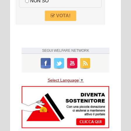
NON SO
VOTA!
SEGUI
WELFARE NETWORK
Select Language
▼