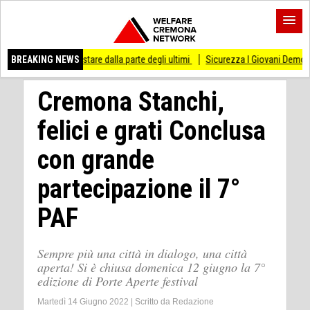
i stare dalla parte degli ultimi
BREAKING NEWS
Sicurezza I Giovani Democratici ribattono ai Gio
Cremona Stanchi,
felici e grati Conclusa
con grande
partecipazione il 7°
PAF
Sempre più una città in dialogo, una città
aperta! Si è chiusa domenica 12 giugno la 7°
edizione di Porte Aperte festival
Martedì 14 Giugno 2022
|
Scritto da
Redazione