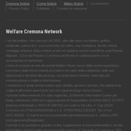
Cremona Notizie
Crema Notizie
Milano Notizie
La redazione
Privacy Policy
Pubblicità
Contatta la redazione
Welfare Cremona Network
I siti del welfare, che nascono nel 2002, oltre alle news sul welfare, politica ,
sindacale ,cultura ecc. sono arricchiti con video, una mediateca, da foto notizie,
sondaggi, petizioni, blog e lettere al sito ed ospitano sezioni specifiche quali Pianeta
Migranti , L'Eco del Popolo e Cremona nel Mondo in collaborazione con le
associazioni di riferimento.
L'idea di costruire la rete dei portali Welfare News nasce dalla nostra esperienza
concreta e dalla ferma volontà di credere nei valori della solidarietà, delle pari
opportunità e dei diritti alla persona, sui quali siamo convinti, vada fatta più
comunicazione e migliore informazione.
L'ambizione è quella di intercettare quei cittadini, giovani o anziani, che abbiamo la
voglia di affrontare questi temi con uno sguardo lungo verso il futuro.
Il portale welfarenetwork.it è stato registrato, al Network Information Center per
l'Italia, nell’ottobre 2005 ed è oggi proprietà di Puntowelfare di GIANCARLO STORTI
[Impresa individuale n. REA CR-188702] con sede in Via Litta, 4- Cap 26100
Cremona con P.IVA 01493300196 e C.F. STRGCR51C10D150T. Tel. e Fax
0372.453429 . E-mail di servizio puntowelfare@welfarenetwork.it ; indirizzo PEC
storti.giancarlo@legalmail.it
Il portale è un quotidiano gratuito on line, supplemento di www.welfareitalia.it ,Iscritto
nel Pubblico registro della stampa periodica presso il Tribunale di Cremona n. 393