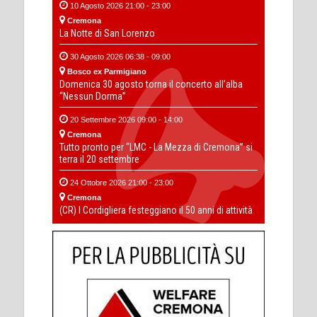
10 Agosto 2026 21:00 - 23:00
Cremona
La Notte di San Lorenzo
30 Agosto 2026 06:38 - 09:00
Bosco ex Parmigiano
Domenica 30 agosto torna il concerto all’alba
“Nessun Dorma”
20 Settembre 2026 09:00 - 14:00
Cremona
Tutto pronto per “LMC - La Mezza di Cremona” si
terra il 20 settembre
24 Ottobre 2026 21:00 - 23:00
Cremona
(CR) I Cordigliera festeggiano il 50 anni di attività