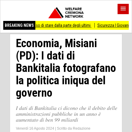
 smesso di stare dalla parte degli ultimi
BREAKING NEWS
Sicurezza I Giovani Democratici ribatt
Economia, Misiani
(PD): I dati di
Bankitalia fotografano
la politica iniqua del
governo
I dati di Bankitalia ci dicono che il debito delle
amministrazioni pubbliche in un anno è
aumentato di ben 99 miliardi
Venerdì 16 Agosto 2024
|
Scritto da
Redazione