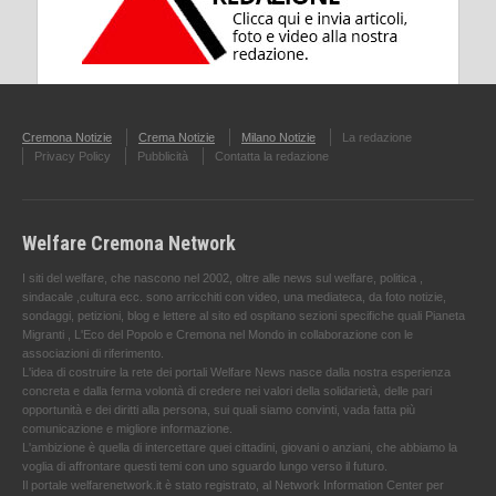
Cremona Notizie
Crema Notizie
Milano Notizie
La redazione
Privacy Policy
Pubblicità
Contatta la redazione
Welfare Cremona Network
I siti del welfare, che nascono nel 2002, oltre alle news sul welfare, politica ,
sindacale ,cultura ecc. sono arricchiti con video, una mediateca, da foto notizie,
sondaggi, petizioni, blog e lettere al sito ed ospitano sezioni specifiche quali Pianeta
Migranti , L'Eco del Popolo e Cremona nel Mondo in collaborazione con le
associazioni di riferimento.
L'idea di costruire la rete dei portali Welfare News nasce dalla nostra esperienza
concreta e dalla ferma volontà di credere nei valori della solidarietà, delle pari
opportunità e dei diritti alla persona, sui quali siamo convinti, vada fatta più
comunicazione e migliore informazione.
L'ambizione è quella di intercettare quei cittadini, giovani o anziani, che abbiamo la
voglia di affrontare questi temi con uno sguardo lungo verso il futuro.
Il portale welfarenetwork.it è stato registrato, al Network Information Center per