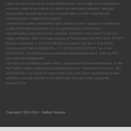
L'idea di costruire la rete dei portali Welfare News nasce dalla nostra esperienza
concreta e dalla ferma volontà di credere nei valori della solidarietà, delle pari
opportunità e dei diritti alla persona, sui quali siamo convinti, vada fatta più
comunicazione e migliore informazione.
L'ambizione è quella di intercettare quei cittadini, giovani o anziani, che abbiamo la
voglia di affrontare questi temi con uno sguardo lungo verso il futuro.
Il portale welfarenetwork.it è stato registrato, al Network Information Center per
l'Italia, nell’ottobre 2005 ed è oggi proprietà di Puntowelfare di GIANCARLO STORTI
[Impresa individuale n. REA CR-188702] con sede in Via Litta, 4- Cap 26100
Cremona con P.IVA 01493300196 e C.F. STRGCR51C10D150T. Tel. e Fax
0372.453429 . E-mail di servizio puntowelfare@welfarenetwork.it ; indirizzo PEC
storti.giancarlo@legalmail.it
Il portale è un quotidiano gratuito on line, supplemento di www.welfareitalia.it ,Iscritto
nel Pubblico registro della stampa periodica presso il Tribunale di Cremona n. 393
dal 24/09/203 e con direttore responsabile Gian Carlo Storti regolarmente iscritto
nell’elenco speciale dell’Albo tenuto dall’Ordine Giornalisti della Lombardia.
Gennaio 2016
Copyright © 2010-2014 - Welfare Network