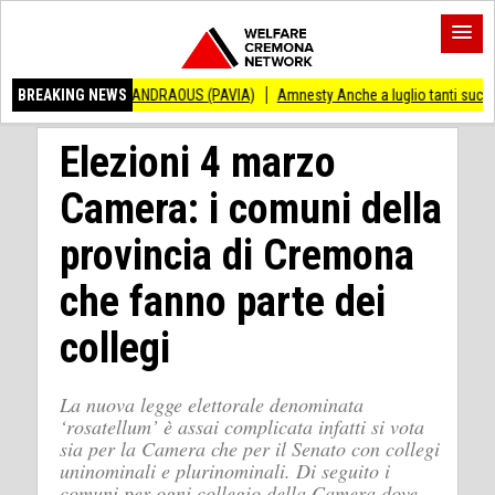
ZO ANDRAOUS (PAVIA)
BREAKING NEWS
Amnesty Anche a luglio tanti successi ed ingiustizie
Elezioni 4 marzo
Camera: i comuni della
provincia di Cremona
che fanno parte dei
collegi
La nuova legge elettorale denominata
‘rosatellum’ è assai complicata infatti si vota
sia per la Camera che per il Senato con collegi
uninominali e plurinominali. Di seguito i
comuni per ogni collegio della Camera dove