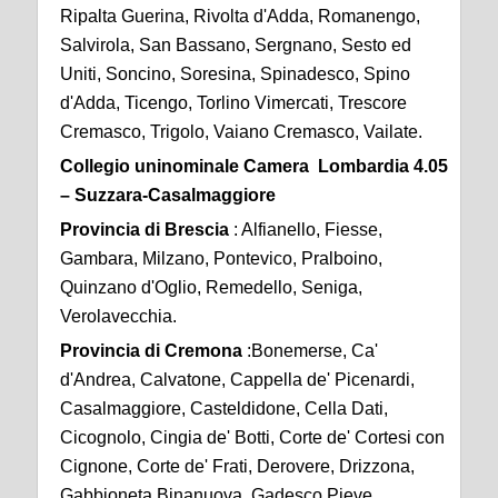
Ripalta Guerina, Rivolta d'Adda, Romanengo,
Salvirola, San Bassano, Sergnano, Sesto ed
Uniti, Soncino, Soresina, Spinadesco, Spino
d'Adda, Ticengo, Torlino Vimercati, Trescore
Cremasco, Trigolo, Vaiano Cremasco, Vailate.
Collegio uninominale Camera Lombardia 4.05
– Suzzara-Casalmaggiore
Provincia di Brescia
: Alfianello, Fiesse,
Gambara, Milzano, Pontevico, Pralboino,
Quinzano d'Oglio, Remedello, Seniga,
Verolavecchia.
Provincia di Cremona
:Bonemerse, Ca'
d'Andrea, Calvatone, Cappella de' Picenardi,
Casalmaggiore, Casteldidone, Cella Dati,
Cicognolo, Cingia de' Botti, Corte de' Cortesi con
Cignone, Corte de' Frati, Derovere, Drizzona,
Gabbioneta Binanuova, Gadesco Pieve