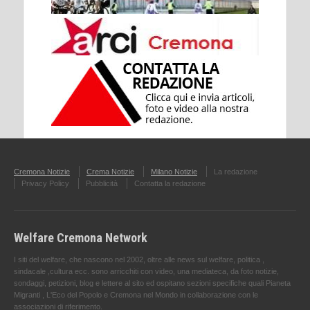
Cremona Notizie
Crema Notizie
Milano Notizie
La redazione
Privacy Policy
Pubblicità
Contatta la redazione
Welfare Cremona Network
I siti del welfare, che nascono nel 2002, oltre alle news sul welfare, politica ,
sindacale ,cultura ecc. sono arricchiti con video, una mediateca, da foto notizie,
sondaggi, petizioni, blog e lettere al sito ed ospitano sezioni specifiche quali Pianeta
Migranti , L'Eco del Popolo e Cremona nel Mondo in collaborazione con le
associazioni di riferimento.