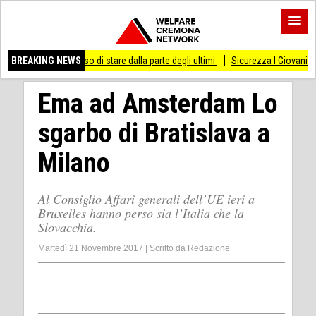
i smesso di stare dalla parte degli ultimi
BREAKING NEWS
Sicurezza I Giovani Democratici ribat
Ema ad Amsterdam Lo
sgarbo di Bratislava a
Milano
Al Consiglio Affari generali dell’UE ieri a
Bruxelles hanno perso sia l’Italia che la
Slovacchia.
Martedì 21 Novembre 2017
|
Scritto da
Redazione