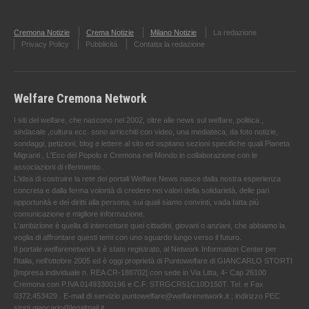
Cremona Notizie
Crema Notizie
Milano Notizie
La redazione
Privacy Policy
Pubblicità
Contatta la redazione
Welfare Cremona Network
I siti del welfare, che nascono nel 2002, oltre alle news sul welfare, politica ,
sindacale ,cultura ecc. sono arricchiti con video, una mediateca, da foto notizie,
sondaggi, petizioni, blog e lettere al sito ed ospitano sezioni specifiche quali Pianeta
Migranti , L'Eco del Popolo e Cremona nel Mondo in collaborazione con le
associazioni di riferimento.
L'idea di costruire la rete dei portali Welfare News nasce dalla nostra esperienza
concreta e dalla ferma volontà di credere nei valori della solidarietà, delle pari
opportunità e dei diritti alla persona, sui quali siamo convinti, vada fatta più
comunicazione e migliore informazione.
L'ambizione è quella di intercettare quei cittadini, giovani o anziani, che abbiamo la
voglia di affrontare questi temi con uno sguardo lungo verso il futuro.
Il portale welfarenetwork.it è stato registrato, al Network Information Center per
l'Italia, nell’ottobre 2005 ed è oggi proprietà di Puntowelfare di GIANCARLO STORTI
[Impresa individuale n. REA CR-188702] con sede in Via Litta, 4- Cap 26100
Cremona con P.IVA 01493300196 e C.F. STRGCR51C10D150T. Tel. e Fax
0372.453429 . E-mail di servizio puntowelfare@welfarenetwork.it ; indirizzo PEC
storti.giancarlo@legalmail.it