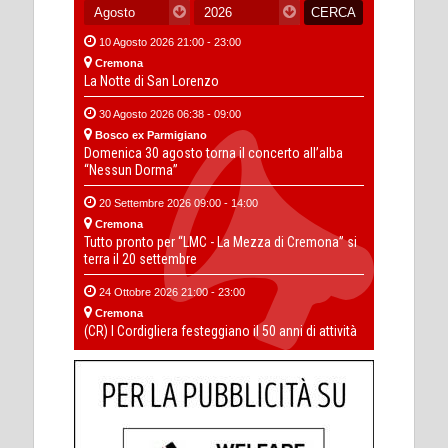
10 Agosto 2026 21:00 - 23:00
Cremona
La Notte di San Lorenzo
30 Agosto 2026 06:38 - 09:00
Bosco ex Parmigiano
Domenica 30 agosto torna il concerto all’alba
“Nessun Dorma”
20 Settembre 2026 09:00 - 14:00
Cremona
Tutto pronto per “LMC - La Mezza di Cremona” si
terra il 20 settembre
24 Ottobre 2026 21:00 - 23:00
Cremona
(CR) I Cordigliera festeggiano il 50 anni di attività