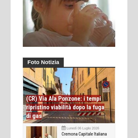
Foto Notizia
(CR) Via Ala Ponzone: i tempi
ripristino viabilità dopo la fuga
di gas
Lunedì 06 Luglio 2026
Cremona Capitale Italiana