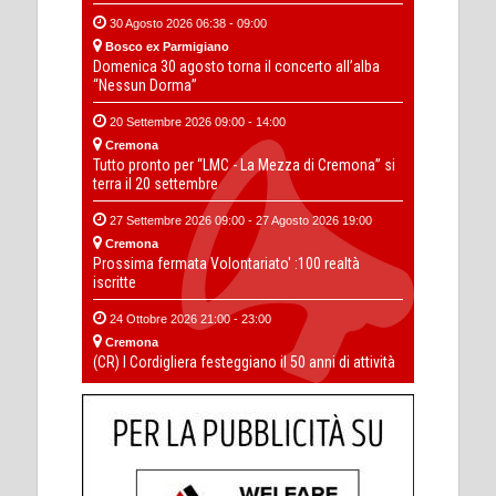
30 Agosto 2026 06:38 - 09:00
Bosco ex Parmigiano
Domenica 30 agosto torna il concerto all’alba
“Nessun Dorma”
20 Settembre 2026 09:00 - 14:00
Cremona
Tutto pronto per “LMC - La Mezza di Cremona” si
terra il 20 settembre
27 Settembre 2026 09:00 - 27 Agosto 2026 19:00
Cremona
Prossima fermata Volontariato' :100 realtà
iscritte
24 Ottobre 2026 21:00 - 23:00
Cremona
(CR) I Cordigliera festeggiano il 50 anni di attività