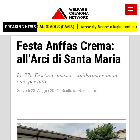
ENZO ANDRAOUS (PAVIA)
BREAKING NEWS
Amnesty Anche a luglio tanti successi ed ingiustiz
Festa Anffas Crema:
all’Arci di Santa Maria
La 27a FestArci: musica, solidarietà e buon
cibo per tutti
Giovedì 23 Maggio 2024
|
Scritto da
Redazione