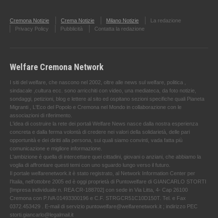
Cremona Notizie
Crema Notizie
Milano Notizie
La redazione
Privacy Policy
Pubblicità
Contatta la redazione
Welfare Cremona Network
I siti del welfare, che nascono nel 2002, oltre alle news sul welfare, politica ,
sindacale ,cultura ecc. sono arricchiti con video, una mediateca, da foto notizie,
sondaggi, petizioni, blog e lettere al sito ed ospitano sezioni specifiche quali Pianeta
Migranti , L'Eco del Popolo e Cremona nel Mondo in collaborazione con le
associazioni di riferimento.
L'idea di costruire la rete dei portali Welfare News nasce dalla nostra esperienza
concreta e dalla ferma volontà di credere nei valori della solidarietà, delle pari
opportunità e dei diritti alla persona, sui quali siamo convinti, vada fatta più
comunicazione e migliore informazione.
L'ambizione è quella di intercettare quei cittadini, giovani o anziani, che abbiamo la
voglia di affrontare questi temi con uno sguardo lungo verso il futuro.
Il portale welfarenetwork.it è stato registrato, al Network Information Center per
l'Italia, nell’ottobre 2005 ed è oggi proprietà di Puntowelfare di GIANCARLO STORTI
[Impresa individuale n. REA CR-188702] con sede in Via Litta, 4- Cap 26100
Cremona con P.IVA 01493300196 e C.F. STRGCR51C10D150T. Tel. e Fax
0372.453429 . E-mail di servizio puntowelfare@welfarenetwork.it ; indirizzo PEC
storti.giancarlo@legalmail.it