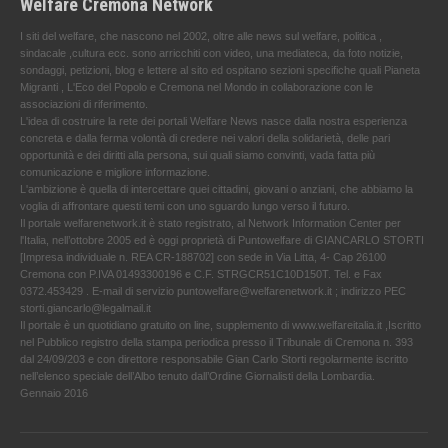
Welfare Cremona Network
I siti del welfare, che nascono nel 2002, oltre alle news sul welfare, politica ,
sindacale ,cultura ecc. sono arricchiti con video, una mediateca, da foto notizie,
sondaggi, petizioni, blog e lettere al sito ed ospitano sezioni specifiche quali Pianeta
Migranti , L'Eco del Popolo e Cremona nel Mondo in collaborazione con le
associazioni di riferimento.
L'idea di costruire la rete dei portali Welfare News nasce dalla nostra esperienza
concreta e dalla ferma volontà di credere nei valori della solidarietà, delle pari
opportunità e dei diritti alla persona, sui quali siamo convinti, vada fatta più
comunicazione e migliore informazione.
L'ambizione è quella di intercettare quei cittadini, giovani o anziani, che abbiamo la
voglia di affrontare questi temi con uno sguardo lungo verso il futuro.
Il portale welfarenetwork.it è stato registrato, al Network Information Center per
l'Italia, nell’ottobre 2005 ed è oggi proprietà di Puntowelfare di GIANCARLO STORTI
[Impresa individuale n. REA CR-188702] con sede in Via Litta, 4- Cap 26100
Cremona con P.IVA 01493300196 e C.F. STRGCR51C10D150T. Tel. e Fax
0372.453429 . E-mail di servizio puntowelfare@welfarenetwork.it ; indirizzo PEC
storti.giancarlo@legalmail.it
Il portale è un quotidiano gratuito on line, supplemento di www.welfareitalia.it ,Iscritto
nel Pubblico registro della stampa periodica presso il Tribunale di Cremona n. 393
dal 24/09/203 e con direttore responsabile Gian Carlo Storti regolarmente iscritto
nell’elenco speciale dell’Albo tenuto dall’Ordine Giornalisti della Lombardia.
Gennaio 2016