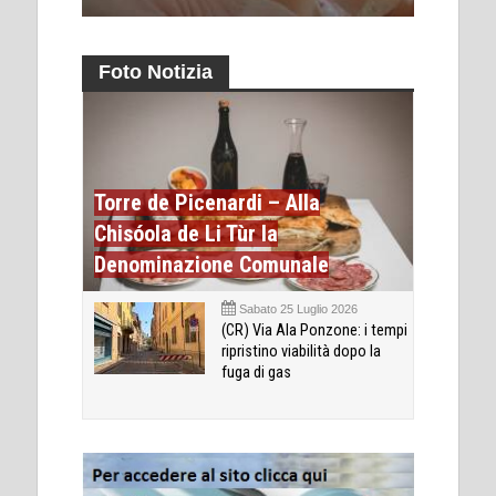
Foto Notizia
Torre de Picenardi – Alla
Chisóola de Li Tùr la
Denominazione Comunale
Sabato 25 Luglio 2026
(CR) Via Ala Ponzone: i tempi
ripristino viabilità dopo la
fuga di gas