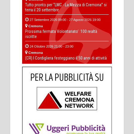
Tutto pronto per “LMC - La Mezza di Cremona” si
terra il 20 settembre
27 Settembre 2026 09:00 - 27 Agosto 2026 19:00
Cremona
Prossima fermata Volontariato' :100 realtà
iscritte
24 Ottobre 2026 21:00 - 23:00
Cremona
(CR) I Cordigliera festeggiano il 50 anni di attività