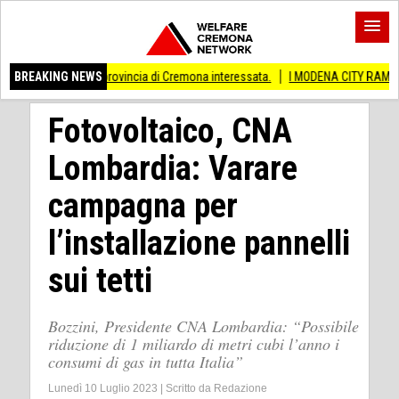
Anche provincia di Cremona interessata.
BREAKING NEWS
I MODENA CITY RAMBLERS ARRIVANO
Fotovoltaico, CNA
Lombardia: Varare
campagna per
l’installazione pannelli
sui tetti
Bozzini, Presidente CNA Lombardia: “Possibile
riduzione di 1 miliardo di metri cubi l’anno i
consumi di gas in tutta Italia”
Lunedì 10 Luglio 2023
|
Scritto da
Redazione