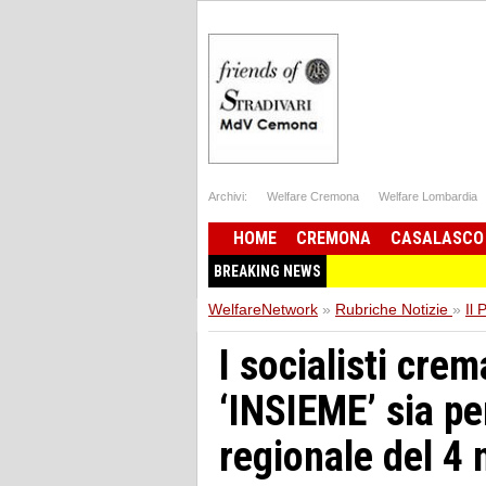
Archivi:
Welfare Cremona
Welfare Lombardia
HOME
CREMONA
CASALASCO
BREAKING NEWS
WelfareNetwork
»
Rubriche Notizie
»
Il 
I socialisti crem
‘INSIEME’ sia per
regionale del 4