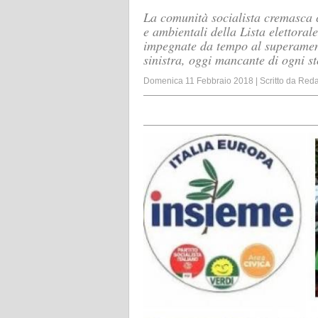
La comunità socialista cremasca c
e ambientali della Lista elettora
impegnate da tempo al superamento
sinistra, oggi mancante di ogni st
Domenica 11 Febbraio 2018
|
Scritto da
Reda