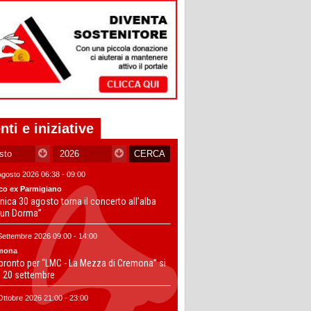
nti e iniziative
Agosto 2026 06:38 - 09:00
co ex Parmigiano
ica 30 agosto torna il concerto all’alba
un Dorma”
Settembre 2026 09:00 - 14:00
mona
 pronto per “LMC - La Mezza di Cremona” si
il 20 settembre
Ottobre 2026 21:00 - 23:00