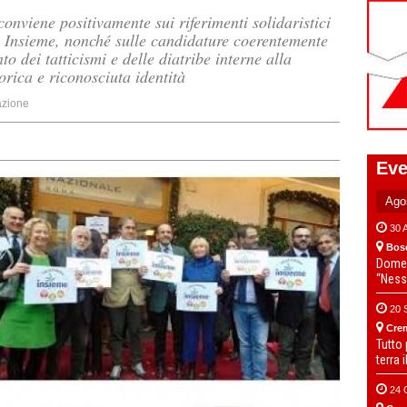
onviene positivamente sui riferimenti solidaristici
le Insieme, nonché sulle candidature coerentemente
 dei tatticismi e delle diatribe interne alla
orica e riconosciuta identità
zione
Eve
30 
Bos
Domen
“Ness
20 
Cre
Tutto
terra 
24 