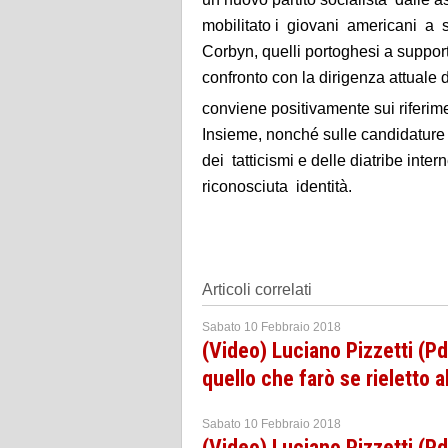
mobilitato i giovani americani a s
Corbyn, quelli portoghesi a support
confronto con la dirigenza attuale 
conviene positivamente sui riferimen
Insieme, nonché sulle candidatur
dei tatticismi e delle diatribe inte
riconosciuta identità.
Articoli correlati
Sabato 10 Febbraio 2018
(Video) Luciano Pizzetti (Pd
quello che farò se rieletto 
Sabato 10 Febbraio 2018
(Video) Luciano Pizzetti (Pd)