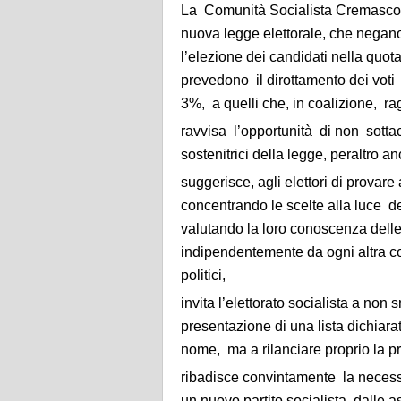
La Comunità Socialista Cremasco 
nuova legge elettorale, che negano 
l’elezione dei candidati nella quo
prevedono il dirottamento dei voti 
3%, a quelli che, in coalizione, r
ravvisa l’opportunità di non sottac
sostenitrici della legge, peraltro an
suggerisce, agli elettori di provare
concentrando le scelte alla luce de
valutando la loro conoscenza delle 
indipendentemente da ogni altra co
politici,
invita l’elettorato socialista a non
presentazione di una lista dichiar
nome, ma a rilanciare proprio la p
ribadisce convintamente la necessit
un nuovo partito socialista dalle