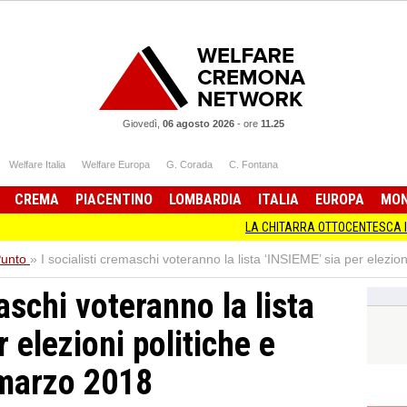
Giovedì,
06 agosto 2026
-
ore
11.25
Welfare Italia
Welfare Europa
G. Corada
C. Fontana
CREMA
PIACENTINO
LOMBARDIA
ITALIA
EUROPA
MO
LA CHITARRA OTTOCENTESCA IN MOSTRA 
Punto
»
I socialisti cremaschi voteranno la lista ‘INSIEME’ sia per elezio
aschi voteranno la lista
 elezioni politiche e
 marzo 2018