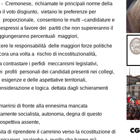
- Cremonese, richiamate le principali norme della
il voto disgiunto, vietano le preferenze per
ta proporzionale, consentono le multi –candidature e
espressi a favore dei partiti che non supereranno il
aggiungeranno percentuali maggiori,
ere le responsabilità delle maggiori forze politiche
cora una volta a rischio di incostituzionalità,
 a contrastare i perfidi meccanismi legislativi,
i profili personali dei candidati presenti nei collegi,
esigenze e delle aspettative territoriali,
nsiderazione e logica dettata dagli schieramenti
 smarrirsi di fronte alla ennesima mancata
atamente socialista, autonoma, degna di questo
rospettiva assente,
a di riprendere il cammino verso la ricostituzione di
 aspirazioni analoghe a quelle che hanno già