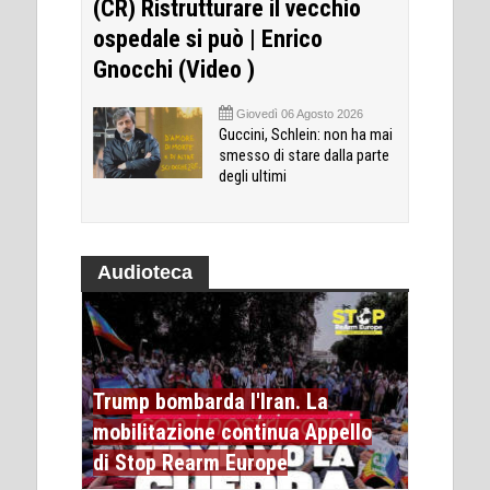
(CR) Ristrutturare il vecchio
ospedale si può | Enrico
Gnocchi (Video )
Giovedì 06 Agosto 2026
Guccini, Schlein: non ha mai
smesso di stare dalla parte
degli ultimi
Audioteca
Trump bombarda l'Iran. La
mobilitazione continua Appello
di Stop Rearm Europe