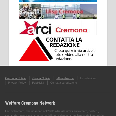
Cremona Notizie
Crema Notizie
Milano Notizie
La redazione
Privacy Policy
Pubblicità
Contatta la redazione
Welfare Cremona Network
I siti del welfare, che nascono nel 2002, oltre alle news sul welfare, politica ,
sindacale ,cultura ecc. sono arricchiti con video, una mediateca, da foto notizie,