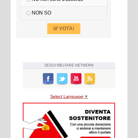
NON SO
VOTA!
SEGUI
WELFARE NETWORK
Select Language
▼