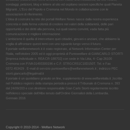
sondaggi, petizioni, blog e lettere al sito ed ospitano sezioni specifiche quali Pianeta
Migranti , L'Eco del Popolo e Cremona nel Mondo in collaborazione con le
associazioni di riferimento.
L'idea di costruire la rete dei portali Welfare News nasce dalla nostra esperienza
concreta e dalla ferma volontà di credere nei valori della solidarietà, delle pari
opportunità e dei diritti alla persona, sui quali siamo convinti, vada fatta più
comunicazione e migliore informazione.
L'ambizione è quella di intercettare quei cittadini, giovani o anziani, che abbiamo la
voglia di affrontare questi temi con uno sguardo lungo verso il futuro.
Il portale welfarenetwork.it è stato registrato, al Network Information Center per
l'Italia, nell’ottobre 2005 ed è oggi proprietà di Puntowelfare di GIANCARLO STORTI
[Impresa individuale n. REA CR-188702] con sede in Via Litta, 4- Cap 26100
Cremona con P.IVA 01493300196 e C.F. STRGCR51C10D150T. Tel. e Fax
0372.453429 . E-mail di servizio puntowelfare@welfarenetwork.it ; indirizzo PEC
storti.giancarlo@legalmail.it
Il portale è un quotidiano gratuito on line, supplemento di www.welfareitalia.it ,Iscritto
nel Pubblico registro della stampa periodica presso il Tribunale di Cremona n. 393
dal 24/09/203 e con direttore responsabile Gian Carlo Storti regolarmente iscritto
nell’elenco speciale dell’Albo tenuto dall’Ordine Giornalisti della Lombardia.
Gennaio 2016
Copyright © 2010-2014 - Welfare Network