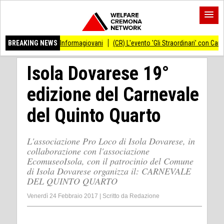
ortello Informagiovani
BREAKING NEWS
(CR) L'evento 'Gli Straordinari' con Carlo Cracco antic
Isola Dovarese 19°
edizione del Carnevale
del Quinto Quarto
L'associazione Pro Loco di Isola Dovarese, in
collaborazione con l'associazione
EcomuseoIsola, con il patrocinio del Comune
di Isola Dovarese organizza il: CARNEVALE
DEL QUINTO QUARTO
Venerdì 24 Febbraio 2017
|
Scritto da
Redazione