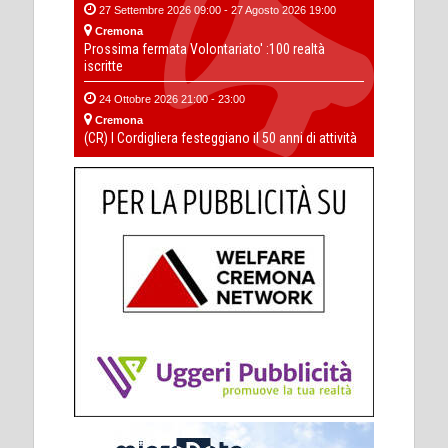
27 Settembre 2026 09:00 - 27 Agosto 2026 19:00
Cremona
Prossima fermata Volontariato' :100 realtà
iscritte
24 Ottobre 2026 21:00 - 23:00
Cremona
(CR) I Cordigliera festeggiano il 50 anni di attività