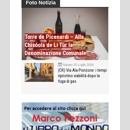
Foto Notizia
Torre de Picenardi – Alla
Chisóola de Li Tùr la
Denominazione Comunale
Sabato 25 Luglio 2026
(CR) Via Ala Ponzone: i tempi
ripristino viabilità dopo la
fuga di gas