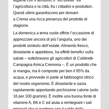
legame con il territorio, il “filo diretto” fra
l’agricoltura e la città, fra i cittadini e produttori.
Questi ultimi garantiscono per domani
a
Crema
una ricca presenza del prodotto di
stagione.
La domenica a tema vuole offrire l’occasione di
apprezzare ancora di più l’anguria, uno dei
prodotti simbolo dell’estate. Alimento fresco,
dissetante e appetitoso, ha effetti benefici sulla
salute – sottolineano gli agricoltori di Coldiretti-
Campagna Amica Cremona –. È un prodotto che
si mangia, ma è composto per ben il 95% da
acqua, e provvede in parte al fabbisogno idrico
del nostro organismo. È dissetante e sazia
rapidamente apportando pochissime calorie (solo
16 per 100 grammi). È inoltre una buona fonte di
vitamine A, B6 e C ed aiuta a reintegrare i sali
minerali che si perdono con il caldo della