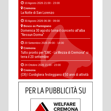
10 Agosto 2026 21:00 - 23:00
Cremona
La Notte di San Lorenzo
30 Agosto 2026 06:38 - 09:00
Bosco ex Parmigiano
Domenica 30 agosto torna il concerto all’alba
“Nessun Dorma”
20 Settembre 2026 09:00 - 14:00
Cremona
Tutto pronto per “LMC - La Mezza di Cremona” si
terra il 20 settembre
24 Ottobre 2026 21:00 - 23:00
Cremona
(CR) I Cordigliera festeggiano il 50 anni di attività