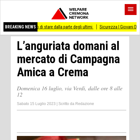
esso di stare dalla parte degli ultimi
BREAKING NEWS
Sicurezza I Giovani Democratici ribattono
L’anguriata domani al
mercato di Campagna
Amica a Crema
Domenica 16 luglio, via Verdi, dalle ore 8 alle
12
Sabato 15 Luglio 2023
|
Scritto da
Redazione