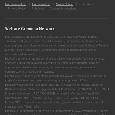
Cremona Notizie
Crema Notizie
Milano Notizie
La redazione
Privacy Policy
Pubblicità
Contatta la redazione
Welfare Cremona Network
I siti del welfare, che nascono nel 2002, oltre alle news sul welfare, politica ,
sindacale ,cultura ecc. sono arricchiti con video, una mediateca, da foto notizie,
sondaggi, petizioni, blog e lettere al sito ed ospitano sezioni specifiche quali Pianeta
Migranti , L'Eco del Popolo e Cremona nel Mondo in collaborazione con le
associazioni di riferimento.
L'idea di costruire la rete dei portali Welfare News nasce dalla nostra esperienza
concreta e dalla ferma volontà di credere nei valori della solidarietà, delle pari
opportunità e dei diritti alla persona, sui quali siamo convinti, vada fatta più
comunicazione e migliore informazione.
L'ambizione è quella di intercettare quei cittadini, giovani o anziani, che abbiamo la
voglia di affrontare questi temi con uno sguardo lungo verso il futuro.
Il portale welfarenetwork.it è stato registrato, al Network Information Center per
l'Italia, nell’ottobre 2005 ed è oggi proprietà di Puntowelfare di GIANCARLO STORTI
[Impresa individuale n. REA CR-188702] con sede in Via Litta, 4- Cap 26100
Cremona con P.IVA 01493300196 e C.F. STRGCR51C10D150T. Tel. e Fax
0372.453429 . E-mail di servizio puntowelfare@welfarenetwork.it ; indirizzo PEC
storti.giancarlo@legalmail.it
Il portale è un quotidiano gratuito on line, supplemento di www.welfareitalia.it ,Iscritto